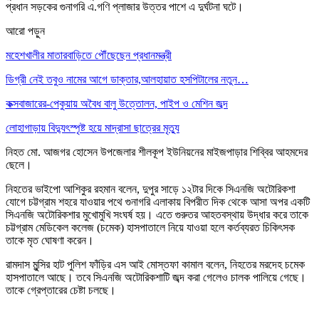
প্রধান সড়কের গুনাগরি এ.গণি প্লাজার উত্তর পাশে এ দুর্ঘটনা ঘটে।
আরো পড়ুন
মহেশখালীর মাতারবাড়িতে পৌঁছেছেন প্রধানমন্ত্রী
ডিগ্রী নেই তবুও নামের আগে ডাক্তার,আলহায়াত হসপিটালের নতুন…
কক্সবাজারের-পেকুয়ায় অবৈধ বালু উত্তোলন, পাইপ ও মেশিন জব্দ
লোহাগাড়ায় বিদ্যুৎস্পৃষ্ট হয়ে মাদ্রাসা ছাত্রের মৃত্যু
নিহত মো. আজগর হোসেন উপজেলার শীলকূপ ইউনিয়নের মাইজপাড়ার শিব্বির আহমদের
ছেলে।
নিহতের ভাইপো আশিকুর রহমান বলেন, দুপুর সাড়ে ১২টার দিকে সিএনজি অটোরিকশা
যোগে চট্টগ্রাম শহরে যাওয়ার পথে গুনাগরি এলাকায় বিপরীত দিক থেকে আসা অপর একটি
সিএনজি অটোরিকশার মুখোমুখি সংঘর্ষ হয়। এতে গুরুতর আহতবস্থায় উদ্ধার করে তাকে
চট্টগ্রাম মেডিকেল কলেজ (চমেক) হাসপাতালে নিয়ে যাওয়া হলে কর্তব্যরত চিকিৎসক
তাকে মৃত ঘোষণা করেন।
রামদাস মুন্সির হাট পুলিশ ফাঁড়ির এস আই মোস্তফা কামাল বলেন, নিহতের মরদেহ চমেক
হাসপাতালে আছে। তবে সিএনজি অটোরিকশাটি জব্দ করা গেলেও চালক পালিয়ে গেছে।
তাকে গ্রেপ্তারের চেষ্টা চলছে।