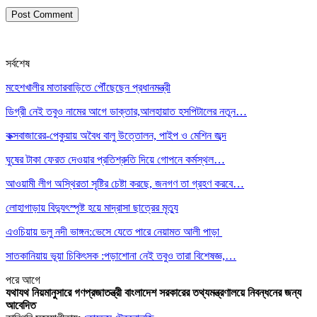
সর্বশেষ
মহেশখালীর মাতারবাড়িতে পৌঁছেছেন প্রধানমন্ত্রী
ডিগ্রী নেই তবুও নামের আগে ডাক্তার,আলহায়াত হসপিটালের নতুন…
কক্সবাজারের-পেকুয়ায় অবৈধ বালু উত্তোলন, পাইপ ও মেশিন জব্দ
ঘুষের টাকা ফেরত দেওয়ার প্রতিশ্রুতি দিয়ে গোপনে কর্মস্থল…
আওয়ামী লীগ অস্থিরতা সৃষ্টির চেষ্টা করছে, জনগণ তা গ্রহণ করবে…
লোহাগাড়ায় বিদ্যুৎস্পৃষ্ট হয়ে মাদ্রাসা ছাত্রের মৃত্যু
এওচিয়ায় ডলু নদী ভাঙ্গন:ভেসে যেতে পারে নেয়ামত আলী পাড়া
সাতকানিয়ায় ভূয়া চিকিৎসক :পড়াশোনা নেই তবুও তারা বিশেষজ্ঞ,…
পরে
আগে
যথাযথ নিয়মানুসারে গণপ্রজাতন্ত্রী বাংলাদেশ সরকারের তথ্যমন্ত্রণালয়ে নিবন্ধনের জন্য
আবেদিত