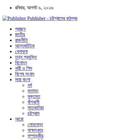
রবিবার, আগস্ট ৯, ২০২৬
Publisher - চট্টগ্রামের কন্ঠস্বর
প্রচ্ছদ
জাতীয়
রাজনীতি
আন্তর্জাতিক
খেলাধুলা
তথ্য প্রযুক্তি
বিনোদন
নারী ও শিশু
বিশেষ সংবাদ
সারা বাংলা
ধর্ম
মতামত
মুক্তমত
বাঁশখালী
সাতকানিয়া
চট্টগ্রাম
আরো
লোহাগাড়া
সাক্ষাৎকার
সম্পাদকীয়