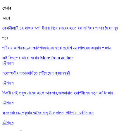
শেয়ার
আগে
কেরানীহাটে ১২ হাজার ৯শ’ ইয়াবা নিয়ে র‌্যাবের হাতে ধরা সামিয়ার পাড়ার ছৈয়দ নূর
পরে
পটিয়ায় অগ্নিকাণ্ডে ক্ষতিগ্রস্থদের মাঝে দুর্যোগ মন্ত্রণালয়ের অনুদান প্রদান
এই বিভাগের আরো সংবাদ
More from author
চট্টগ্রাম
মহেশখালীর মাতারবাড়িতে পৌঁছেছেন প্রধানমন্ত্রী
চট্টগ্রাম
ডিগ্রী নেই তবুও নামের আগে ডাক্তার,আলহায়াত হসপিটালের নতুন আবিস্কার
চট্টগ্রাম
কক্সবাজারের-পেকুয়ায় অবৈধ বালু উত্তোলন, পাইপ ও মেশিন জব্দ
চট্টগ্রাম