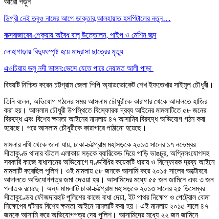
আরো পড়ুন
ডিগ্রী নেই তবুও নামের আগে ডাক্তার,আলহায়াত হসপিটালের নতুন…
কক্সবাজারের-পেকুয়ায় অবৈধ বালু উত্তোলন, পাইপ ও মেশিন জব্দ
লোহাগাড়ায় বিদ্যুৎস্পৃষ্ট হয়ে মাদ্রাসা ছাত্রের মৃত্যু
এওচিয়ায় ডলু নদী ভাঙ্গন:ভেসে যেতে পারে নেয়ামত আলী পাড়া
বিষয়টি নিশ্চিত করেন চট্টগ্রাম জেলা পিপি অ্যাডভোকেট শেখ ইফতেখার সাইমুল চৌধুরী।
তিনি বলেন, অভিযোগ গঠনের সময় আসলাম চৌধুরীকে কারাগার থেকে আদালতে হাজির
করা হয়। আসলাম চৌধুরী উপস্থিতে বিস্ফোরক দ্রব্য আইনের মামলাটিতে ৫৮ জনের
বিরুদ্ধে এবং বিশেষ ক্ষমতা আইনের মামলায় ৪৭ আসামির বিরুদ্ধে অভিযোগ গঠন করা
হয়েছে। পরে আসলাম চৌধুরীকে কারাগারে পাঠানো হয়েছে।
মামলার নথি থেকে জানা যায়, ঢাকা-চট্টগ্রাম মহাসড়কে ২০১৩ সালের ১৭ নভেম্বর
সীতাকুণ্ড থানার বটতল এলাকায় সড়কে ব্যারিকেড দিয়ে গাড়ি ভাঙচুর, অগ্নিসংযোগসহ
সরকারি কাজে বাধাদানের অভিযোগে দণ্ডবিধির কয়েকটি ধারায় ও বিস্ফোরক দ্রব্য আইনে
মামলাটি করেছিল পুলিশ। ওই মামলায় ৫৮ জনকে আসামি করে ২০১৫ সালের অক্টোবরে
আদালতে অভিযোগপত্র জমা দেওয়া হয়। আসামিদের মধ্যে ৫৫ জন জামিনে এবং ৩ জন
পলাতক রয়েছে। অন্য মামলাটি ঢাকা-চট্টগ্রাম মহাসড়কে ২০১৩ সালের ২৫ ডিসেম্বর
সীতাকুণ্ডের ফৌজদারহাট পুলিশের কাজে বাধা দেয়া, ইট পাথর নিক্ষেপ ও পেট্রোল বোমা
নিক্ষেপের ঘটনায় বিশেষ ক্ষমতা আইনে মামলাটি করা হয়। এই মামলায় ২০১৫ সালে ৪৭
জনকে আসামি করে অভিযোগপত্র দেয় পুলিশ। আসামিদের মধ্যে ২২ জন জামিনে