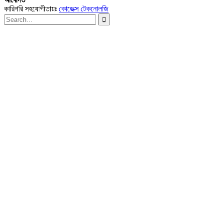
কারিগরি সহযোগীতায়ঃ
কোডেক্স টেকনোলজি