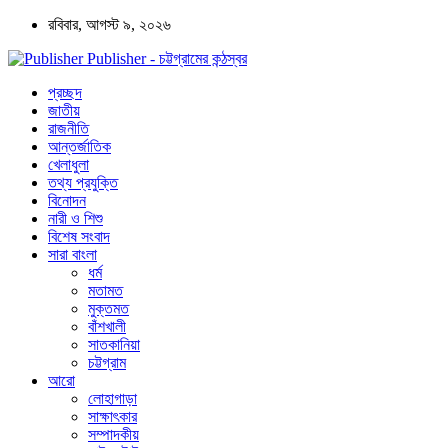
রবিবার, আগস্ট ৯, ২০২৬
Publisher - চট্টগ্রামের কন্ঠস্বর
প্রচ্ছদ
জাতীয়
রাজনীতি
আন্তর্জাতিক
খেলাধুলা
তথ্য প্রযুক্তি
বিনোদন
নারী ও শিশু
বিশেষ সংবাদ
সারা বাংলা
ধর্ম
মতামত
মুক্তমত
বাঁশখালী
সাতকানিয়া
চট্টগ্রাম
আরো
লোহাগাড়া
সাক্ষাৎকার
সম্পাদকীয়