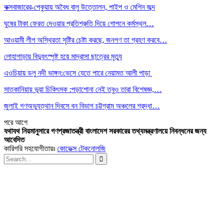
কক্সবাজারের-পেকুয়ায় অবৈধ বালু উত্তোলন, পাইপ ও মেশিন জব্দ
ঘুষের টাকা ফেরত দেওয়ার প্রতিশ্রুতি দিয়ে গোপনে কর্মস্থল…
আওয়ামী লীগ অস্থিরতা সৃষ্টির চেষ্টা করছে, জনগণ তা গ্রহণ করবে…
লোহাগাড়ায় বিদ্যুৎস্পৃষ্ট হয়ে মাদ্রাসা ছাত্রের মৃত্যু
এওচিয়ায় ডলু নদী ভাঙ্গন:ভেসে যেতে পারে নেয়ামত আলী পাড়া
সাতকানিয়ায় ভূয়া চিকিৎসক :পড়াশোনা নেই তবুও তারা বিশেষজ্ঞ,…
জুলাই গণঅভ্যুত্থান দিবসে বন বিভাগ চট্টগ্রাম অঞ্চলের শ্রদ্ধা…
পরে
আগে
যথাযথ নিয়মানুসারে গণপ্রজাতন্ত্রী বাংলাদেশ সরকারের তথ্যমন্ত্রণালয়ে নিবন্ধনের জন্য
আবেদিত
কারিগরি সহযোগীতায়ঃ
কোডেক্স টেকনোলজি