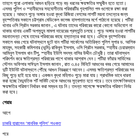
তাহলে পুরো এলাকায় আগুন ছড়িয়ে পড়ে বড় ধরনের ক্ষয়ক্ষতির সম্মুখীন হতে হতো।
এসময় পুলিশ ও স্হানীয়দের সহযোগীতায় পরিবারটির গৃহপালিত পশু গুলোকে রক্ষা করা
হয়েছে। আগুনে পুড়ে অঙ্গার হওয়া বৃদ্ধা রিজিয়া বেগমের লাশটি ময়না তদন্তের জন্য
বৃহস্পতিবার সকালে চট্টগ্রাম মেডিকেল কলেজ হাসপাতালের মর্গে পাঠানো হয়েছে। পটিয়া
থানার ওসি প্রিটন সরকার জানান , এ ঘটনায় তাদের পরিবারের কারো কোনো অভিযোগ না
থাকায় থানায় একটি অপমৃত্যু মামলা দায়েরের প্রস্তুতি চলছে। পুড়ে অঙ্গার হওয়া লাশটির
ময়নাতদন্ত শেষে তাদের পরিবারের কাছে হস্তান্তর করা হবে। এদিকে বৃহস্পতিবার
সকালে খবর পেয়ে ঘটনাস্থলে ছুটে যান পটিয়া সার্কেলের অতিরিক্ত পুলিশ সুপার ড. আশিক
মাহমুদ, সহকারী কমিশনার (ভূমি) রাকিবুল ইসলাম, ওসি প্রিটন সরকার, স্হানীয় চেয়ারম্যান
আমিনুল ইসলাম খান টিপু, স্হানীয় ইউপি সদস্য নাসির উদ্দীন চৌধুরী। তারা ঘটনাস্থল
পরিদর্শন করে ক্ষতিগ্রস্ত পরিবারের পাশে থাকার আশ্বাস দেন। পটিয়া ফাঁয়ার সার্ভিসের
স্টেশন অফিসার সাঈদুল ইসলাম জানান , রাত ৩.৪৫ মিনিটে আগুনের খবর পেয়ে আমাদের
দুটি ইউনিট ঘটনাস্থলে পৌঁছে আগুন নিয়ন্ত্রণে আনেন। এসময় ক্ষতিগ্রস্ত পরিবারের সব
কিছু পুড়ে ছাই হয়ে যায়। একজন বৃদ্ধা মহিলাও পুড়ে মারা যায়। প্রাথমিক ভাবে ধারনা
করা হচ্ছে বৈদ্যুতিক শর্ট সার্কিট থেকে আগুনের সুত্রপাত হতে পারে। তবে তাৎক্ষণিকভাবে
ক্ষয়ক্ষতির পরিমাণ নির্ধারন করা সম্ভব হয় নি। তদন্ত সাপেক্ষে ক্ষয়ক্ষতির পরিমাণ নির্নয়
করা হবে।
শেয়ার
আগে
চাকরি হারালেন ‘মানবিক পুলিশ’ শওকত
পরে