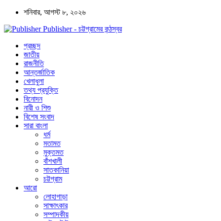
শনিবার, আগস্ট ৮, ২০২৬
Publisher - চট্টগ্রামের কন্ঠস্বর
প্রচ্ছদ
জাতীয়
রাজনীতি
আন্তর্জাতিক
খেলাধুলা
তথ্য প্রযুক্তি
বিনোদন
নারী ও শিশু
বিশেষ সংবাদ
সারা বাংলা
ধর্ম
মতামত
মুক্তমত
বাঁশখালী
সাতকানিয়া
চট্টগ্রাম
আরো
লোহাগাড়া
সাক্ষাৎকার
সম্পাদকীয়