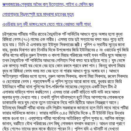
কক্সবাজারের-পেকুয়ায় অবৈধ বালু উত্তোলন, পাইপ ও মেশিন জব্দ
লোহাগাড়ায় বিদ্যুৎস্পৃষ্ট হয়ে মাদ্রাসা ছাত্রের মৃত্যু
এওচিয়ায় ডলু নদী ভাঙ্গন:ভেসে যেতে পারে নেয়ামত আলী পাড়া
চট্টগ্রামের পটিয়ায় গভীর রাতের বৈদ্যুতিক শর্ট সার্কিটের আগুনে পুড়ে অঙ্গার হলো বৃদ্ধা
রিজিয়া বেগম (৭০) নামের এক নারীর। এসময় তার দুই সন্তানের বসত ঘরও পুড়ে ছাই
হয়ে যায়। তিনি ঐ এলাকার মৃত ইউসুফ সিকদারের স্ত্রী। পুলিশ ও স্থানীয় সূত্রে জানা
যায়, বুধবার দিবাগত রাত তিনটার দিকে উপজেলার জিরি ইউনিয়নের ৫ নং ওয়ার্ডের পূর্ব জিরি
বলির বাপের বাড়ির নুরুল ইসলাম ও বাদশা মিয়ার পরিবারের সবাই যখন গভীর ঘুমে আচ্ছন্ন
তখন বৈদ্যুতিক শর্ট শার্কিটের আগুনের লেলিহান শিখা বসত ঘরে ছড়িয়ে পড়ে। ঘুম ভেঙ্গে
এক কাপড়ে সবাই ঘর থেকে বের হয়ে কোন রকমে প্রানে রক্ষা পান। কিন্তু বাদশা মিয়ার
বৃদ্ধ মা রিজিয়া বেগম সময় মত বের হতে না পারায় আগুনে পুড়ে অঙ্গার হন। আগুনে
ক্ষতিগ্রস্ত পরিবার গুলো হলেন, নুরুল আলম সিকদার, বাদশা মিয়া সিকদার, রুবেল সিকদার
ও ছেনোয়ারা বেগম। প্রত্যক্ষদর্শী ও পুলিশ সূত্রে আরো জানা যায়, বুধবার রাতে জিরি
ইউনিয়নে পটিয়া থানা পুলিশের উপ-পরিদর্শক সায়েমের নেতৃত্বে একটি টহল টিম ঐ
এলাকায় দায়িত্ব পালন করছিলেন। এসময় তারা একটি বাড়িতে দাউ দাউ করে আগুন
জ্বলার দৃশ্য দেখতে পায়। তখনই পুলিশ ঘটনাস্থলে ছুটে গিয়ে আশপাশের লোকজনকে
ডাকাডাকি করে ঘুম থেকে তুলে তাদেরকে নিয়ে পানি ছিটিয়ে আগুন নিয়ন্ত্রণে আনে।
ইতিমধ্যে বিষয়টি পটিয়া থানার ওসি প্রিটন সরকারকে জানানো হলে তিনি সাথে সাথে পটিয়া
ফায়ার সার্ভিসকে জানান। ফায়ার সার্ভিস ৩.৪৫ মিনিটের দিকে ২ টি ইউনিট নিয়ে উদ্ধার
কাজে রওনা হন। এব্যাপারে পটিয়া সার্কেলের অতিরিক্ত পুলিশ সুপার ড. আশিক মাহমুদ
জানান, ঘরটিতে যৌথ পরিবারের বেশ কিছু লোকজন বসবাস করতেন। আগুন তারা প্রাণে
বেঁচে গেলেও তাদের বৃদ্ধ মাকে বাঁচাতে পারেন নি। পুলিশ যদি এ ঘটনাটি না দেখতো