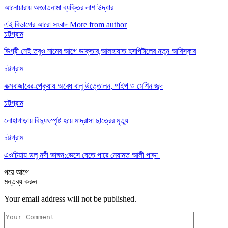
আনোয়ারায় অজ্ঞাতনামা ব্যক্তির লাশ উদ্ধার
এই বিভাগের আরো সংবাদ
More from author
চট্টগ্রাম
ডিগ্রী নেই তবুও নামের আগে ডাক্তার,আলহায়াত হসপিটালের নতুন আবিস্কার
চট্টগ্রাম
কক্সবাজারের-পেকুয়ায় অবৈধ বালু উত্তোলন, পাইপ ও মেশিন জব্দ
চট্টগ্রাম
লোহাগাড়ায় বিদ্যুৎস্পৃষ্ট হয়ে মাদ্রাসা ছাত্রের মৃত্যু
চট্টগ্রাম
এওচিয়ায় ডলু নদী ভাঙ্গন:ভেসে যেতে পারে নেয়ামত আলী পাড়া
পরে
আগে
মন্তব্য করুন
Your email address will not be published.