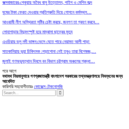
কক্সবাজারের-পেকুয়ায় অবৈধ বালু উত্তোলন, পাইপ ও মেশিন জব্দ
ঘুষের টাকা ফেরত দেওয়ার প্রতিশ্রুতি দিয়ে গোপনে কর্মস্থল…
আওয়ামী লীগ অস্থিরতা সৃষ্টির চেষ্টা করছে, জনগণ তা গ্রহণ করবে…
লোহাগাড়ায় বিদ্যুৎস্পৃষ্ট হয়ে মাদ্রাসা ছাত্রের মৃত্যু
এওচিয়ায় ডলু নদী ভাঙ্গন:ভেসে যেতে পারে নেয়ামত আলী পাড়া
সাতকানিয়ায় ভূয়া চিকিৎসক :পড়াশোনা নেই তবুও তারা বিশেষজ্ঞ,…
জুলাই গণঅভ্যুত্থান দিবসে বন বিভাগ চট্টগ্রাম অঞ্চলের শ্রদ্ধা…
পরে
আগে
যথাযথ নিয়মানুসারে গণপ্রজাতন্ত্রী বাংলাদেশ সরকারের তথ্যমন্ত্রণালয়ে নিবন্ধনের জন্য
আবেদিত
কারিগরি সহযোগীতায়ঃ
কোডেক্স টেকনোলজি