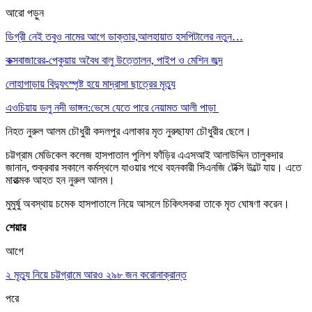
আরো পড়ুন
ডিগ্রী নেই তবুও নামের আগে ডাক্তার,আলহায়াত হসপিটালের নতুন…
কক্সবাজারের-পেকুয়ায় অবৈধ বালু উত্তোলন, পাইপ ও মেশিন জব্দ
লোহাগাড়ায় বিদ্যুৎস্পৃষ্ট হয়ে মাদ্রাসা ছাত্রের মৃত্যু
এওচিয়ায় ডলু নদী ভাঙ্গন:ভেসে যেতে পারে নেয়ামত আলী পাড়া
নিহত নুরুল আলম চৌধুরী কদলপুর এলাকার মৃত নুরুছাফা চৌধুরীর ছেলে।
চট্টগ্রাম মেডিকেল কলেজ হাসপাতাল পুলিশ ফাঁড়ির এএসআই আলাউদ্দিন তালুকদার
জানান, শুক্রবার সকালে কর্মস্থলে যাওয়ার পথে বহনকারী সিএনজি টেক্সি উল্টে যায়। এতে
মারাত্মক আহত হন নুরুল আলম।
মুমুর্ষু অবস্থায় চমেক হাসপাতালে নিয়ে আসলে চিকিৎসকরা তাকে মৃত ঘোষণা করেন।
শেয়ার
আগে
২ মৃত্যু নিয়ে চট্টগ্রামে আরও ২৯৮ জন করোনাক্রান্ত
পরে