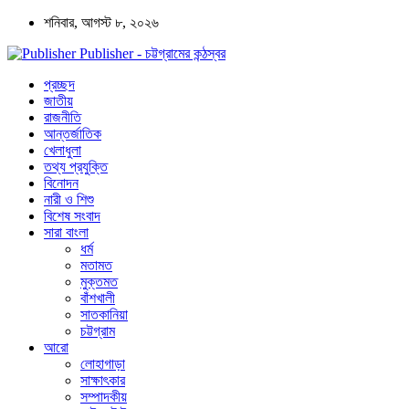
শনিবার, আগস্ট ৮, ২০২৬
Publisher - চট্টগ্রামের কন্ঠস্বর
প্রচ্ছদ
জাতীয়
রাজনীতি
আন্তর্জাতিক
খেলাধুলা
তথ্য প্রযুক্তি
বিনোদন
নারী ও শিশু
বিশেষ সংবাদ
সারা বাংলা
ধর্ম
মতামত
মুক্তমত
বাঁশখালী
সাতকানিয়া
চট্টগ্রাম
আরো
লোহাগাড়া
সাক্ষাৎকার
সম্পাদকীয়