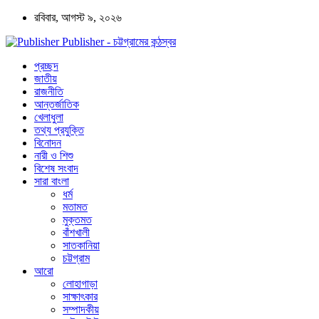
রবিবার, আগস্ট ৯, ২০২৬
Publisher - চট্টগ্রামের কন্ঠস্বর
প্রচ্ছদ
জাতীয়
রাজনীতি
আন্তর্জাতিক
খেলাধুলা
তথ্য প্রযুক্তি
বিনোদন
নারী ও শিশু
বিশেষ সংবাদ
সারা বাংলা
ধর্ম
মতামত
মুক্তমত
বাঁশখালী
সাতকানিয়া
চট্টগ্রাম
আরো
লোহাগাড়া
সাক্ষাৎকার
সম্পাদকীয়