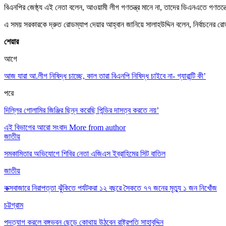
বিএনপির জেষ্ঠ্য এই নেতা বলেন, আওয়ামী লীগ গণতন্ত্র মানে না, তাদের ডিএনএতে গ
এ সময় সরকারকে দ্রুত রোডম্যাপ দেয়ার আহ্বান জানিয়ে সালাহউদ্দিন বলেন, নির্বাচনের
শেয়ার
আগে
আজ যারা আ.লীগ নিষিদ্ধ চাচ্ছে, কাল তারা বিএনপি নিষিদ্ধ চাইবে না- গ্যারান্টি কী’
পরে
দিল্লির গোলামির জিঞ্জির ছিন্ন করেছি পিন্ডির দাসত্ব করতে নয়’
এই বিভাগের আরো সংবাদ
More from author
জাতীয়
সমকামিতার অভিযোগে শিবির নেতা এজিএস ইব্রাহিমের সিট বাতিল
জাতীয়
কক্সবাজারে নিরাপত্তা ঝুঁকিতে পর্যটকরা ১২ বছরে সৈকতে ৭৭ জনের মৃত্যু ১ জন নিখোঁজ
চট্টগ্রাম
পদত্যাগ করলে বঙ্গভবন ছেড়ে কোথায় উঠবেন রাষ্ট্রপতি সাহাবুদ্দিন