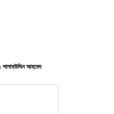
ি: সালাহউদ্দিন আহমেদ