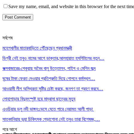
Save my name, email, and website in this browser for the next tim
সর্বশেষ
মহেশখালীর মাতারবাড়িতে পৌঁছেছেন প্রধানমন্ত্রী
ডিগ্রী নেই তবুও নামের আগে ডাক্তার,আলহায়াত হসপিটালের নতুন…
কক্সবাজারের-পেকুয়ায় অবৈধ বালু উত্তোলন, পাইপ ও মেশিন জব্দ
ঘুষের টাকা ফেরত দেওয়ার প্রতিশ্রুতি দিয়ে গোপনে কর্মস্থল…
আওয়ামী লীগ অস্থিরতা সৃষ্টির চেষ্টা করছে, জনগণ তা গ্রহণ করবে…
লোহাগাড়ায় বিদ্যুৎস্পৃষ্ট হয়ে মাদ্রাসা ছাত্রের মৃত্যু
এওচিয়ায় ডলু নদী ভাঙ্গন:ভেসে যেতে পারে নেয়ামত আলী পাড়া
সাতকানিয়ায় ভূয়া চিকিৎসক :পড়াশোনা নেই তবুও তারা বিশেষজ্ঞ,…
পরে
আগে