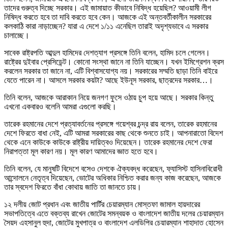
তাদের গুরুত্ব দিচ্ছে সরকার। এই জামায়াত কীভাবে নিষিদ্ধ হয়েছিল? আওয়ামী লীগ
নিষিদ্ধ করতে হবে তা দাবি করতে হবে কেন। আজকে এই অন্তবর্তীকালীন সরকারের
কলকাঠি কারা নাড়াচ্ছেন? যারা এ দেশে ১/১১ এনেছিল তারাই অদৃশ্যভাবে এ সরকার
চালাচ্ছে।
সাবেক রাষ্ট্রপতি আব্দুল হামিদের দেশত্যাগ প্রসঙ্গে তিনি বলেন, হামিদ চলে গেলেন।
রাষ্ট্রের দুইবার প্রেসিডেন্ট। কোনো সংস্থা জানে না তিনি যাচ্ছেন। যখন ইমিগ্রেশন ক্রস
করলেন সরকার তা জানে না, এটি বিশ্বাসযোগ্য নয়। সরকারের সম্মতি ছাড়া তিনি বাইরে
যেতে পারেন না। আসলে সরকার কয়টা? আছে ইউনূস সরকার, ছাত্রদের সরকার…।
তিনি বলেন, আজকে আরাকান নিয়ে জনগণ ফুসে ওঠায় চুপ হয়ে আছে। সরকার কিন্তু
এখনো একবারও বলেনি আমরা এগুলো করছি।
তারেক রহমানের দেশে প্রত্যাবর্তনের প্রসঙ্গে গয়েশ্বর চন্দ্র রায় বলেন, তারেক রহমানের
দেশে ফিরতে বাধা নেই, এটি আমরা সরকারের কাছ থেকে শুনতে চাই। আপনারাতো বিদেশ
থেকে এনে কাউকে কাউকে রাষ্ট্রীয় দায়িত্বও দিয়েছেন। তারেক রহমানের দেশে ফেরা
নিরাপত্তা মূল কারণ নয়। মূল কারণ আমাদের জ্ঞাত হতে হবে।
তিনি বলেন, যে মানুষটি বিদেশে বসেও দেশকে ঐক্যবদ্ধ করেছেন, ফ্যাসিস্ট হাসিনাবিরোধী
আন্দোলনে নেতৃত্ব দিয়েছেন, ভোটের অধিকার নিশ্চিত করার জন্য কাজ করেছেন, আজকে
তার স্বদেশ ফিরতে বাঁধা কোথায় জাতি তা জানতে চায়।
১২ দলীয় জোট প্রধান এবং জাতীয় পার্টির চেয়ারম্যান মোস্তফা জামাল হায়দারের
সভাপতিত্বে এতে বক্তব্য রাখেন জোটের সমন্বয়ক ও বাংলাদেশ জাতীয় দলের চেয়ারম্যান
সৈয়দ এহসানুল হুদা, জোটের মুখপাত্র ও বাংলাদেশ এলডিপির চেয়ারম্যান শাহাদাত হোসেন