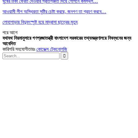
ঘুষের টাকা ফেরত দেওয়ার প্রতিশ্রুতি দিয়ে গোপনে কর্মস্থল…
আওয়ামী লীগ অস্থিরতা সৃষ্টির চেষ্টা করছে, জনগণ তা গ্রহণ করবে…
লোহাগাড়ায় বিদ্যুৎস্পৃষ্ট হয়ে মাদ্রাসা ছাত্রের মৃত্যু
পরে
আগে
যথাযথ নিয়মানুসারে গণপ্রজাতন্ত্রী বাংলাদেশ সরকারের তথ্যমন্ত্রণালয়ে নিবন্ধনের জন্য
আবেদিত
কারিগরি সহযোগীতায়ঃ
কোডেক্স টেকনোলজি