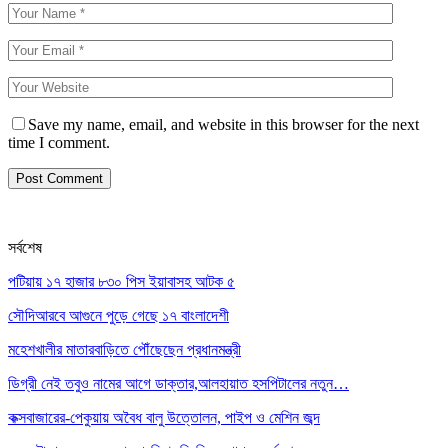
Save my name, email, and website in this browser for the next
time I comment.
সর্বশেষ
পটিয়ায় ১৭ হাজার ৮৩০ পিস ইয়াবাসহ আটক ৫
সৌদিআরবে আগুনে পুড়ে গেছে ১৭ বাংলাদেশী
মহেশখালীর মাতারবাড়িতে পৌঁছেছেন প্রধানমন্ত্রী
ডিগ্রী নেই তবুও নামের আগে ডাক্তার,আলহায়াত হসপিটালের নতুন…
কক্সবাজারের-পেকুয়ায় অবৈধ বালু উত্তোলন, পাইপ ও মেশিন জব্দ