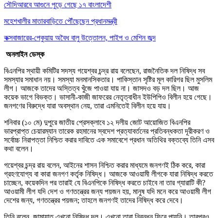
সৌদিআরবে আগুনে পুড়ে গেছে ১৭ বাংলাদেশী
মহেশখালীর মাতারবাড়িতে পৌঁছেছেন প্রধানমন্ত্রী
কক্সবাজারের-পেকুয়ায় অবৈধ বালু উত্তোলন, পাইপ ও মেশিন জব্দ
অনলাইন ডেস্ক
বিএনপির স্থায়ী কমিটির সদস্য গয়েশ্বর চন্দ্র রায় বলেছেন, রাজনৈতিক দল নিষিদ্ধ সব
সমস্যার সমাধান নয়। সমস্যা মনমানসিকতার। পাকিস্তান সৃষ্টির মূল কারিগর ছিল মুসলিম
লীগ। আজকে তাদের অস্তিত্ব খুঁজে পাওয়া যায় না। জাসদও বড় দল ছিল। আজ
কয়েক ভাগে বিভক্ত। ভাসানী-কাজী জাফরের নেতৃত্বাধীন ইউপিপিও বিলীন হয়ে গেছে।
জনগণের বিরুদ্ধে যারা অবস্থান নেয়, তারা এমনিতেই বিলীন হয়ে যায়।
শনিবার (১০ মে) দুপুরে জাতীয় প্রেসক্লাবে ১২ দলীয় জোট আয়োজিত বিএনপির
ভারপ্রাপ্ত চেয়ারম্যান তারেক রহমানের স্বদেশ প্রত্যাবর্তনের প্রতিবন্ধকতা দূরীকরণ ও
সর্বোচ্চ নিরাপত্তা নিশ্চিত করার দাবিতে এক সমাবেশে প্রধান অতিথির বক্তব্যে তিনি এসব
কথা বলেন।
গয়েশ্বর চন্দ্র রায় বলেন, আইনের শাসন নিশ্চিত করার মাধ্যমে জনগণই ঠিক করে, কারা
গ্রহণযোগ্য বা কারা জনগণ কর্তৃক নিষিদ্ধ। আজকে আওয়ামী লীগকে যারা নিষিদ্ধ করতে
চাচ্ছেন, কয়েকদিন পর তারাই যে বিএনপিকে নিষিদ্ধ করতে চাইবে না তার গ্যারাটি কী?
আওয়ামী লীগ যদি দেশ ও গণতন্ত্রের জন্য পয়জন হয়, মানুষ যদি মনে করে আওয়ামী লীগ
দেশের জন্য, গণতন্ত্রের পয়জন; তাহলে জনগণই তাদের নিষিদ্ধ করে দেবে।
তিনি বলেন, জামায়াত এখনো নিষিদ্ধ দল। এখনো তারা নিবন্ধন ফিরে পায়নি। তারপরও