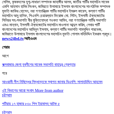
সেলিম, কৃষকদলের যুগ্ম-সাধারণ সম্পাদক জাহাঙ্গীর আলম, জাতীয় পার্টির মহাসচিব সাবেক
এমপি আহসান হাবিব লিংকন, জমিয়তে উলামায়ে ইসলাম বাংলাদেশের সাংগঠনিক সম্পাদক
মুফতি জাকির হোসেন, নয়া গণতান্ত্রিক পার্টির মহাসচিব ইমরুল কায়েস, কল্যাণ পার্টির
মহাসচিব আবু হানিফ, পিএনপি চেয়ারম্যান ফিরোজ মো. লিটন, ইসলামী ঐক্যজোটের
সিনিয়র সহ-সভাপতি বীর মুক্তিযোদ্ধা শওকত আমিন, নয়া গণতান্ত্রিক পার্টির সভাপতি
এমএ মান্নান, ইসলামী ঐক্যজোটের মহাসচিব মাওলানা আব্দুল করিম, লেবার পার্টি
বাংলাদেশের মহাসচিব আমিনুল ইসলাম, কল্যাণ পার্টির সভাপতি শামসুদ্দিন পারভেজ,
জমিয়াতে উলামায়ে ইসলাম বাংলাদেশের মহাসচিব মুফতি গোলাম মহিউদ্দিন ইকরাম প্রমুখ।
news24bd.tv
/
আইএএম
শেয়ার
আগে
কক্সবাজার জেলা যুবলীগের সাবেক সভাপতি বাহাদুর গ্রেপ্তার
পরে
আওয়ামী লীগ নিষিদ্ধের সিদ্ধান্তকে স্বাগত জানায় বিএনপি: সালাহউদ্দিন আহমেদ
এই বিভাগের আরো সংবাদ
More from author
চট্টগ্রাম
পটিয়ায় ১৭ হাজার ৮৩০ পিস ইয়াবাসহ আটক ৫
চট্টগ্রাম