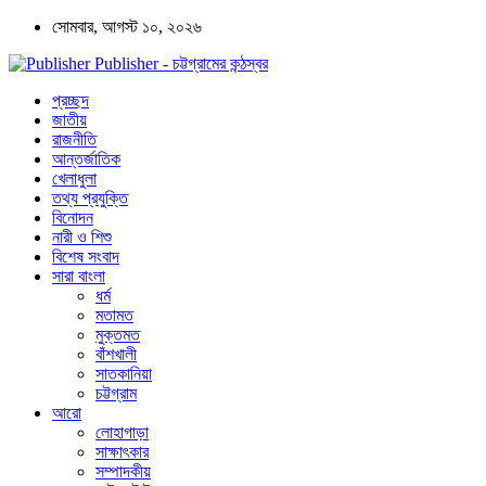
সোমবার, আগস্ট ১০, ২০২৬
Publisher - চট্টগ্রামের কন্ঠস্বর
প্রচ্ছদ
জাতীয়
রাজনীতি
আন্তর্জাতিক
খেলাধুলা
তথ্য প্রযুক্তি
বিনোদন
নারী ও শিশু
বিশেষ সংবাদ
সারা বাংলা
ধর্ম
মতামত
মুক্তমত
বাঁশখালী
সাতকানিয়া
চট্টগ্রাম
আরো
লোহাগাড়া
সাক্ষাৎকার
সম্পাদকীয়