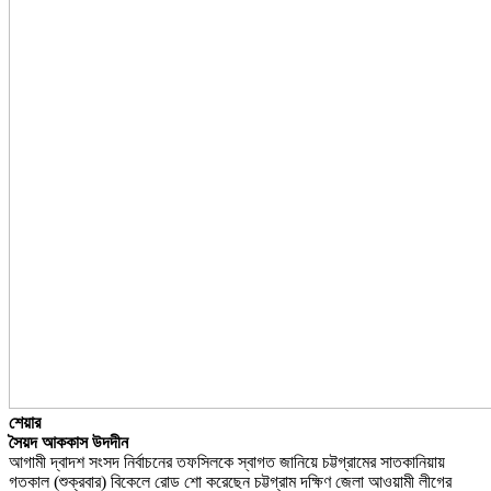
শেয়ার
সৈয়দ আককাস উদদীন
আগামী দ্বাদশ সংসদ নির্বাচনের তফসিলকে স্বাগত জানিয়ে চট্টগ্রামের সাতকানিয়ায়
গতকাল (শুক্রবার) বিকেলে রোড শো করেছেন চট্টগ্রাম দক্ষিণ জেলা আওয়ামী লীগের