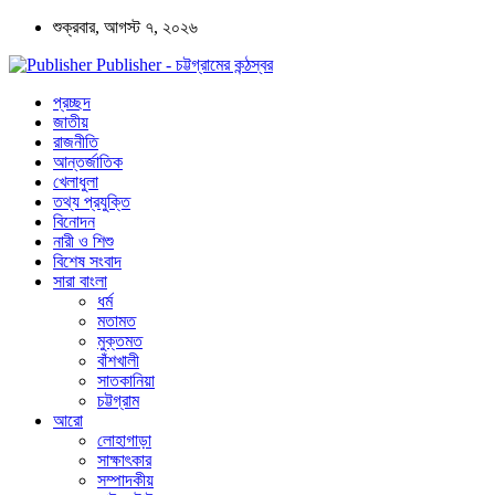
শুক্রবার, আগস্ট ৭, ২০২৬
Publisher - চট্টগ্রামের কন্ঠস্বর
প্রচ্ছদ
জাতীয়
রাজনীতি
আন্তর্জাতিক
খেলাধুলা
তথ্য প্রযুক্তি
বিনোদন
নারী ও শিশু
বিশেষ সংবাদ
সারা বাংলা
ধর্ম
মতামত
মুক্তমত
বাঁশখালী
সাতকানিয়া
চট্টগ্রাম
আরো
লোহাগাড়া
সাক্ষাৎকার
সম্পাদকীয়