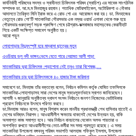
কার্যনির্বাহী পরিষদের সদস্য ও স্বাধীনতা চিকিৎসক পরিষদ (স্বাচিপ) এর সাবেক সাংগঠনিক
সম্পাদক ডা. আ.ম.ম মিনহাজুর রহমান। শতাধিক মোটরসাইকেল, অটোরিকশা ও নৌকার
আদালতে তৈরিকৃত মিনি ট্রাক করে এ রোড শো এর আয়োজন করা হয়। ডা. মিনহাজের
নেতৃত্বে রোড শো’টি সাতকানিয়া পৌরসভার এক নম্বর ওয়ার্ড এলাকা থেকে শুরু হয়ে
পৌরসভার গুরুত্বপূর্ণ সড়ক প্রদক্ষিণ শেষে চট্টগ্রাম-কক্সবাজার মহাসড়কের কেরানীহাট
গিয়ে একটি সংক্ষিপ্ত সমাবেশ অনুষ্ঠিত হয়।
আরো পড়ুন
লোহাগাড়ায় বিদ্যুৎস্পৃষ্ট হয়ে মাদ্রাসা ছাত্রের মৃত্যু
এওচিয়ায় ডলু নদী ভাঙ্গন:ভেসে যেতে পারে নেয়ামত আলী পাড়া
সাতকানিয়ায় ভূয়া চিকিৎসক :পড়াশোনা নেই তবুও তারা বিশেষজ্ঞ,…
সাতকানিয়ায় চার ভুয়া চিকিৎসককে ৪০ হাজার টাকা জরিমানা
সমাবেশে ডা. মিনহাজ তাঁর বক্তব্যে বলেন, নির্বাচন কমিশন কর্তৃক ঘোষিত তফসিলকে
সাতকানিয়া-লোহাগাড়াসহ সারা দেশের মানুষ স্বতঃস্ফূর্তভাবে স্বাগত জানিয়েছেন।
আগামী ৭ জানুয়ারি অনুষ্ঠিতব্য দ্বাদশ সংসদ নির্বাচনে জনগণ নিজেদের ভোটাধিকার
প্রয়োগ নির্বাচনকে উৎসবে পরিণত করবে।
ডা.মিনহাজ আরও বলেন, মানুষ বিশ্বাস করেন মাননীয় প্রধানমন্ত্রী শেখ হাসিনার হাতেই এ
দেশের ভবিষ্যৎ নিরাপদ। আওয়ামীলীগ ক্ষমতায় থাকলেই দেশের উন্নয়ন হয়, বাকি
অসমাপ্ত কাজ সমাপ্ত হবে। আর নির্বাচন বানচালের যেকোন অশুভ পায়তারা ও
অপশক্তি রুখতে আওয়ামীলীগের নেতা-কর্মীরা সব সময় প্রস্তুত রয়েছে। এ সময়
সাতকানিয়া উপজেলা বঙ্গবন্ধু পরিষদ সভাপতি আলহাজ শফিকুল ইসলাম, উপজেলা