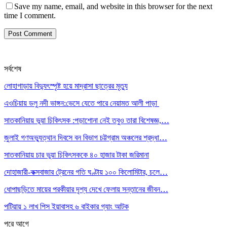
Save my name, email, and website in this browser for the next
time I comment.
সর্বশেষ
লোহাগাড়ায় বিদ্যুৎস্পৃষ্ট হয়ে মাদ্রাসা ছাত্রের মৃত্যু
এওচিয়ায় ডলু নদী ভাঙ্গন:ভেসে যেতে পারে নেয়ামত আলী পাড়া
সাতকানিয়ায় ভূয়া চিকিৎসক :পড়াশোনা নেই তবুও তারা বিশেষজ্ঞ,…
জুলাই গণঅভ্যুত্থান দিবসে বন বিভাগ চট্টগ্রাম অঞ্চলের শ্রদ্ধা…
সাতকানিয়ায় চার ভুয়া চিকিৎসককে ৪০ হাজার টাকা জরিমানা
দোহাজারী-কক্সবাজার ট্রেনের গতি ঘণ্টায় ১০০ কিলোমিটার, চলে…
ধোপাছড়িতে মায়ের পরকীয়ার দৃশ্য দেখে ফেলায় সন্তানের জীবন…
পটিয়ায় ১ লাখ পিস ইয়াবাসহ ৬ বাইকার গ্যাং আটক
পরে
আগে