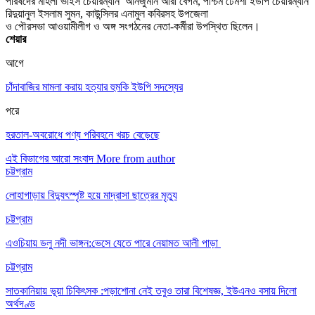
পরিষদের মহিলা ভাইস চেয়ারম্যান আনজুমান আরা বেগম, পশ্চিম ঢেমশা ইউপি চেয়ারম্যান
রিদুয়ানুল ইসলাম সুমন, কাউন্সিলর এনামুল কবিরসহ উপজেলা
ও পৌরসভা আওয়ামীলীগ ও অঙ্গ সংগঠনের নেতা-কর্মীরা উপস্থিত ছিলেন।
শেয়ার
আগে
চাঁদাবাজির মামলা করায় হত্যার হুমকি ইউপি সদস্যের
পরে
হরতাল-অবরোধে পণ্য পরিবহনে খরচ বেড়েছে
এই বিভাগের আরো সংবাদ
More from author
চট্টগ্রাম
লোহাগাড়ায় বিদ্যুৎস্পৃষ্ট হয়ে মাদ্রাসা ছাত্রের মৃত্যু
চট্টগ্রাম
এওচিয়ায় ডলু নদী ভাঙ্গন:ভেসে যেতে পারে নেয়ামত আলী পাড়া
চট্টগ্রাম
সাতকানিয়ায় ভূয়া চিকিৎসক :পড়াশোনা নেই তবুও তারা বিশেষজ্ঞ, ইউএনও বসায় দিলো
অর্থদণ্ড