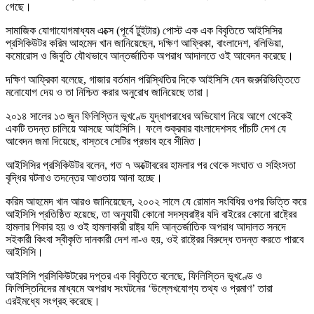
গেছে।
সামাজিক যোগাযোগমাধ্যম এক্সে (পূর্বে টুইটার) পোস্ট এক এক বিবৃতিতে আইসিসির
প্রসিকিউটর করিম আহমেদ খান জানিয়েছেন, দক্ষিণ আফ্রিকা, বাংলাদেশ, বলিভিয়া,
কমোরোস ও জিবুতি যৌথভাবে আন্তর্জাতিক অপরাধ আদালতে ওই আবেদন করেছে।
দক্ষিণ আফ্রিকা বলেছে, গাজার বর্তমান পরিস্থিতির দিকে আইসিসি যেন জরুরিভিত্তিতে
মনোযোগ দেয় ও তা নিশ্চিত করার অনুরোধ জানিয়েছে তারা।
২০১৪ সালের ১৩ জুন ফিলিস্তিন ভূখণ্ডে যুদ্ধাপরাধের অভিযোগ নিয়ে আগে থেকেই
একটি তদন্ত চালিয়ে আসছে আইসিসি। ফলে শুক্রবার বাংলাদেশসহ পাঁচটি দেশ যে
আবেদন জমা দিয়েছে, বাস্তবে সেটির প্রভাব হবে সীমিত।
আইসিসির প্রসিকিউটর বলেন, গত ৭ অক্টোবরের হামলার পর থেকে সংঘাত ও সহিংসতা
বৃদ্ধির ঘটনাও তদন্তের আওতায় আনা হচ্ছে।
করিম আহমেদ খান আরও জানিয়েছেন, ২০০২ সালে যে রোমান সংবিধির ওপর ভিত্তি করে
আইসিসি প্রতিষ্ঠিত হয়েছে, তা অনুযায়ী কোনো সদস্যরাষ্ট্র যদি বাইরের কোনো রাষ্ট্রের
হামলার শিকার হয় ও ওই হামলাকারী রাষ্ট্র যদি আন্তর্জাতিক অপরাধ আদালত সনদে
সইকারী কিংবা স্বীকৃতি দানকারী দেশ না-ও হয়, ওই রাষ্ট্রের বিরুদ্ধে তদন্ত করতে পারবে
আইসিসি।
আইসিসি প্রসিকিউটরের দপ্তর এক বিবৃতিতে বলেছে, ফিলিস্তিন ভূখণ্ডে ও
ফিলিস্তিনিদের মাধ্যমে অপরাধ সংঘটনের ‘উল্লেখযোগ্য তথ্য ও প্রমাণ’ তারা
এরইমধ্যে সংগ্রহ করেছে।