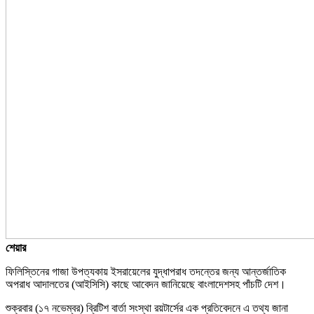
শেয়ার
ফিলিস্তিনের গাজা ‍উপত্যকায় ইসরায়েলের যুদ্ধাপরাধ তদন্তের জন্য আন্তর্জাতিক
অপরাধ আদালতের (আইসিসি) কাছে আবেদন জানিয়েছে বাংলাদেশসহ পাঁচটি দেশ।
শুক্রবার (১৭ নভেম্বর) ব্রিটিশ বার্তা সংস্থা রয়টার্সের এক প্রতিবেদনে এ তথ্য জানা