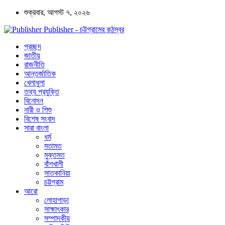
শুক্রবার, আগস্ট ৭, ২০২৬
Publisher - চট্টগ্রামের কন্ঠস্বর
প্রচ্ছদ
জাতীয়
রাজনীতি
আন্তর্জাতিক
খেলাধুলা
তথ্য প্রযুক্তি
বিনোদন
নারী ও শিশু
বিশেষ সংবাদ
সারা বাংলা
ধর্ম
মতামত
মুক্তমত
বাঁশখালী
সাতকানিয়া
চট্টগ্রাম
আরো
লোহাগাড়া
সাক্ষাৎকার
সম্পাদকীয়