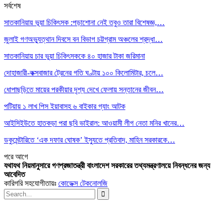
সর্বশেষ
সাতকানিয়ায় ভূয়া চিকিৎসক :পড়াশোনা নেই তবুও তারা বিশেষজ্ঞ,…
জুলাই গণঅভ্যুত্থান দিবসে বন বিভাগ চট্টগ্রাম অঞ্চলের শ্রদ্ধা…
সাতকানিয়ায় চার ভুয়া চিকিৎসককে ৪০ হাজার টাকা জরিমানা
দোহাজারী-কক্সবাজার ট্রেনের গতি ঘণ্টায় ১০০ কিলোমিটার, চলে…
ধোপাছড়িতে মায়ের পরকীয়ার দৃশ্য দেখে ফেলায় সন্তানের জীবন…
পটিয়ায় ১ লাখ পিস ইয়াবাসহ ৬ বাইকার গ্যাং আটক
আইসিইউতে হাতকড়া পরা ছবি ভাইরাল: আওয়ামী লীগ নেতা মনির খানের…
ডকুমেন্টারিতে ‘এক দফার ঘোষক’ ইস্যুতে প্রতিবাদ, মাহিন সরকারকে…
পরে
আগে
যথাযথ নিয়মানুসারে গণপ্রজাতন্ত্রী বাংলাদেশ সরকারের তথ্যমন্ত্রণালয়ে নিবন্ধনের জন্য
আবেদিত
কারিগরি সহযোগীতায়ঃ
কোডেক্স টেকনোলজি