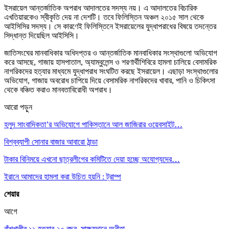
ইসরায়েল আন্তর্জাতিক অপরাধ আদালতের সদস্য নয়। এ আদালতের বিচারিক
এখতিয়ারকেও স্বীকৃতি দেয় না দেশটি। তবে ফিলিস্তিন অঞ্চল ২০১৫ সাল থেকে
আইসিসির সদস্য। সে কারণেই ফিলিস্তিনে ইসরায়েলের যুদ্ধাপরাধের বিষয়ে তদন্তের
সিদ্ধান্ত দিয়েছিল আইসিসি।
জাতিসংঘের মানবাধিকার অধিদপ্তর ও আন্তর্জাতিক মানবাধিকার সংস্থাগুলো অভিযোগ
করে আসছে, গাজায় হাসপাতাল, অ্যাম্বুলেন্স ও শরণার্থীশিবিরে হামলা চালিয়ে বেসামরিক
নাগরিকদের হত্যার মাধ্যমে যুদ্ধাপরাধ সংঘটিত করছে ইসরায়েল। এছাড়া সংস্থাগুলোর
অভিযোগ, গাজায় অবরোধ চাপিয়ে দিয়ে বেসামরিক নাগরিকদের খাবার, পানি ও চিকিৎসা
থেকে বঞ্চিত করাও মানবতাবিরোধী অপরাধ।
আরো পড়ুন
হলুদ সাংবাদিকতা’র অভিযোগে পাকিস্তানে আল জাজিরার ওয়েবসাইট…
বিশ্বব্যাপী সোনার বাজার আবারো ঠান্ডা
টাকার বিনিময়ে এখনো ছাত্রলীগের কমিটিতে দেয়া হচ্ছে অযোগ্যদের…
ইরানে আমাদের হামলা করা উচিত হয়নি : ট্রাম্প
শেয়ার
আগে
বাঁশখালীর ১১ হত্যার ২০ বছর, সাক্ষ্যদানে অনীহা