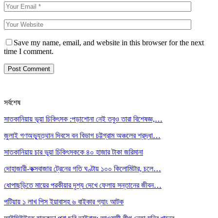
Save my name, email, and website in this browser for the next
time I comment.
সর্বশেষ
সাতকানিয়ায় ভূয়া চিকিৎসক :পড়াশোনা নেই তবুও তারা বিশেষজ্ঞ,…
জুলাই গণঅভ্যুত্থান দিবসে বন বিভাগ চট্টগ্রাম অঞ্চলের শ্রদ্ধা…
সাতকানিয়ায় চার ভুয়া চিকিৎসককে ৪০ হাজার টাকা জরিমানা
দোহাজারী-কক্সবাজার ট্রেনের গতি ঘণ্টায় ১০০ কিলোমিটার, চলে…
ধোপাছড়িতে মায়ের পরকীয়ার দৃশ্য দেখে ফেলায় সন্তানের জীবন…
পটিয়ায় ১ লাখ পিস ইয়াবাসহ ৬ বাইকার গ্যাং আটক