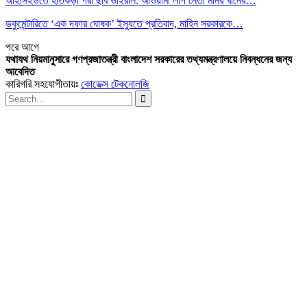
আইসিইউতে হাতকড়া পরা ছবি ভাইরাল: আওয়ামী লীগ নেতা মনির খানের…
ডকুমেন্টারিতে ‘এক দফার ঘোষক’ ইস্যুতে প্রতিবাদ, মাহিন সরকারকে…
পরে
আগে
যথাযথ নিয়মানুসারে গণপ্রজাতন্ত্রী বাংলাদেশ সরকারের তথ্যমন্ত্রণালয়ে নিবন্ধনের জন্য
আবেদিত
কারিগরি সহযোগীতায়ঃ
কোডেক্স টেকনোলজি