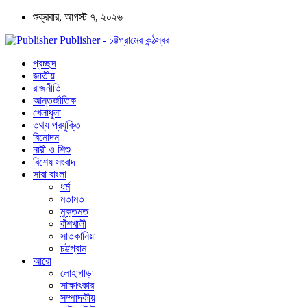
শুক্রবার, আগস্ট ৭, ২০২৬
Publisher - চট্টগ্রামের কন্ঠস্বর
প্রচ্ছদ
জাতীয়
রাজনীতি
আন্তর্জাতিক
খেলাধুলা
তথ্য প্রযুক্তি
বিনোদন
নারী ও শিশু
বিশেষ সংবাদ
সারা বাংলা
ধর্ম
মতামত
মুক্তমত
বাঁশখালী
সাতকানিয়া
চট্টগ্রাম
আরো
লোহাগাড়া
সাক্ষাৎকার
সম্পাদকীয়