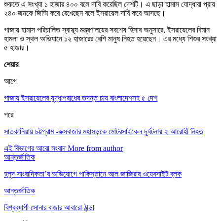
শুরুতে এ সংখ্যা ১ হাজার ৪০০ বলে দাবি করেছিল দেশটি। এ ছাড়া হামাস যোদ্ধারা প্রায়
২৪০ জনকে জিম্মি করে রেখেছেন বলে ইসরায়েল দাবি করে আসছে।
গাজায় হামাস পরিচালিত স্বাস্থ্য মন্ত্রণালয়ের সবশেষ হিসাব অনুসারে, ইসরায়েলের বিমান
হামলা ও স্থল অভিযানে ১২ হাজারের বেশি মানুষ নিহত হয়েছেন। এর মধ্যে শিশুর সংখ্যা
৫ হাজার।
শেয়ার
আগে
গাজায় ইসরায়েলের যুদ্ধাপরাধের তদন্ত চায় বাংলাদেশসহ ৫ দেশ
পরে
সাতকানিয়ায় চট্টগ্রাম -কক্সবাজার মহাসড়কে মোটরসাইকেল দূর্ঘটনায় ২ আরোহী নিহত
এই বিভাগের আরো সংবাদ
More from author
আন্তর্জাতিক
হলুদ সাংবাদিকতা’র অভিযোগে পাকিস্তানে আল জাজিরার ওয়েবসাইট ব্লক
আন্তর্জাতিক
বিশ্বব্যাপী সোনার বাজার আবারো ঠান্ডা