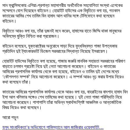
সান ফ্রান্সিসকোয় এশিয়া-প্রশান্ত মহাসাগরীয় অর্থনৈতিক সহযোগিতা সংস্থা এপেকের
সম্মেলনে যোগ দিয়েছেন বাইডেন। হোয়াইট হাউসের এক বিবৃতিতে বলা হয়, গতকাল
কাতারের আমির শেখ তামিম বিন হামাদ আল থানির সঙ্গে টেলিফোনে কথা বলেছেন
বাইডেন।
বিবৃতিতে আরও বলা হয়, তাঁরা দুজনই মনে করেন, হামাসের হাতে জিম্মি থাকা মানুষদের
অবিলম্বে মুক্তি নিশ্চিত করা প্রয়োজন।
বাইডেন বলেছেন, যুক্তরাষ্ট্রের অনুরোধে সাড়া দিয়ে যুদ্ধবিধ্বস্ত গাজা উপত্যকায়
প্রতিদিন দুই ট্যাংকারভর্তি ডিজেল সরবরাহের সিদ্ধান্ত নিয়েছে ইসরায়েল।
হোয়াইট হাউসের বিবৃতিতে বলা হয়েছে, গাজায় জরুরি মানবিক সহায়তা সরবরাহের পরিমাণ
বাড়াতে চলমান প্রচেষ্টা নিয়ে দুই নেতা আলোচনা করেছেন। বাইডেন ও কাতারের
আমিরের প্রশাসনিক কার্যালয় থেকে বলা হয়েছে, বাইডেন ও তামিম দুই দেশের মধ্যে
‘কৌশলগত সম্পর্ক’ নিয়ে আলোচনা করেছেন। এ সম্পর্ক আরও দৃঢ় করার উপায় নিয়েও
কথা বলেছেন তাঁরা।
কাতারের আমিরের প্রশাসনিক কার্যালয় থেকে আরও বলা হয়, বাহরাইনের বাদশাহ হামাদ বিন
ইসা আল খলিফার সঙ্গেও শেখ তামিমের কথা হয়েছে। দুই নেতা গাজা পরিস্থিতি নিয়ে
আলোচনা করেছেন। পাশাপাশি তাঁরা অভিন্ন স্বার্থসংশ্লিষ্ট আঞ্চলিক ও আন্তর্জাতিক
বিষয় নিয়েও কথা বলেছেন।
আরো পড়ুন
হলুদ সাংবাদিকতা’র অভিযোগে পাকিস্তানে আল জাজিরার ওয়েবসাইট…