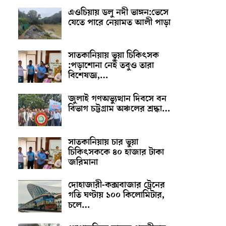
এওচিয়ায় ডলু নদী ভাঙ্গন:ভেসে
যেতে পারে নেয়ামত আলী পাড়া
সাতকানিয়ায় ভূয়া চিকিৎসক
:পড়াশোনা নেই তবুও তারা
বিশেষজ্ঞ,…
জুলাই গণঅভ্যুত্থান দিবসে বন
বিভাগ চট্টগ্রাম অঞ্চলের শ্রদ্ধা…
সাতকানিয়ায় চার ভুয়া
চিকিৎসককে ৪০ হাজার টাকা
জরিমানা
দোহাজারী-কক্সবাজার ট্রেনের
গতি ঘণ্টায় ১০০ কিলোমিটার,
চলে…