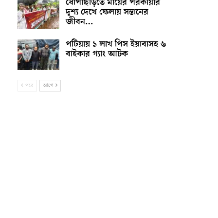
ধোপাছড়িতে মায়ের পরকীয়ার
দৃশ্য দেখে ফেলায় সন্তানের
জীবন…
পটিয়ায় ১ লাখ পিস ইয়াবাসহ ৬
বাইকার গ্যাং আটক
পরে
আগে