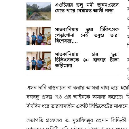
এওচিয়ায় ডলু নদী ভাঙ্গন:ভেসে
যেতে পারে নেয়ামত আলী পাড়া
সাতকানিয়ায় ভূয়া চিকিৎসক
:পড়াশোনা নেই তবুও তারা
বিশেষজ্ঞ,…
সাতকানিয়ায় চার ভুয়া
চিকিৎসককে ৪০ হাজার টাকা
জরিমানা
এসব দাবি বাস্তবায়ন না করায় আমরা বাধ্য হয়ে হয়েছি
বঙ্গবন্ধু প্রদত্ত ’৭৩ এর আইনকে অমান্য করেছে।
দীর্ঘদিন ধরে ভারসাম্যহীন একটি সিন্ডিকেটের মাধ্
সভাপতি প্রফেসর ড. মুস্তাফিজুর রহমান সিদ্দিক