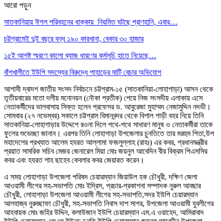
আরো পড়ুন
সাতকানিয়ায় ঈগল পরিবহনের ধাক্কায় নিয়মিত ঘটছে প্রাণহানি, এবার…
চট্টগ্রামেই দুই বছরে বন্ধ ১৯০ কারখানা, বেকার ৩০ হাজার
১৫ই আগষ্ট স্মরণে কালো ব্যাজ ধারণের কর্মসূচি হাতে নিয়েছে…
বাঁশখালীতে ইউপি সদস্যের বিরুদ্ধে পাহাড়ের মাটি বেচার অভিযোগ
আগামী দ্বাদশ জাতীয় সংসদ নির্বাচনে চট্টগ্রাম-১৫ (সাতকানিয়া-লোহাগাড়া) আসন থেকে
তৃতীয়বারের মতো দলীয় মনোনয়ন (নৌকা প্রতীক) পেয়ে নিজ সংসদীয় এলাকায় এসে
নেতাকর্মীদের ভালবাসায় সিক্ত হলেন প্রফেসর ড. আবুরেজা মুহাম্মদ নেজামুদ্দিন নদভী।
সোমবার (২৭ নভেম্বর) সকালে চট্টগ্রাম বিমানবন্দর থেকে বিশাল গাড়ী বহর নিয়ে তিনি
সাতকানিয়া-লোহাগাড়ার উদ্দেশে রওনা দিলে পথে-পথে সাধারণ মানুষ ও নেতাকর্মীরা তাকে
ফুলের শুভেচ্ছা জানান। এরপর তিনি লোহাগাড়া উপজেলার চুনতিতে তার মরহুম পিতা,উপ
মহাদেশের প্রখ্যাত আলেম হযরত আল্লামা ফজলুল্লাহ (রাহঃ) এর কবর, প্রধানমন্ত্রীর
প্রয়াত সামরিক সচিব মেজর জেনারেল মিয়া মোঃ জয়নুল আবেদিন বীর বিক্রম পিএসসির
কবর এবং হযরত শাহ ছাহেব কেবলার কবর জেয়ারত করেন।
এ সময় লোহাগাড়া উপজেলা পরিষদ চেয়ারম্যান জিয়াউল হক চৌধুরী, দক্ষিণ জেলা
আওয়ামী লীগের সহ-সভাপতি মোঃ ইদ্রিস, প্রচার-প্রকাশনা সম্পাদক নুরুল আবছার
চৌধুরী, লোহাগাড়া উপজেলা আওয়ামী লীগের সহ-সভাপতি,সদর ইউপি চেয়ারম্যান
আলহাজ্ব নুরুচ্ছাফা চৌধুরী, সহ-সভাপতি নিবাস দাশ সাগর, উপজেলা আওয়ামী যুবলীগের
আহবায়ক মোঃ জহির উদ্দিন, কলাউজান ইউপি চেয়ারম্যান এম.এ ওয়াহেদ, আমিরাবাদ