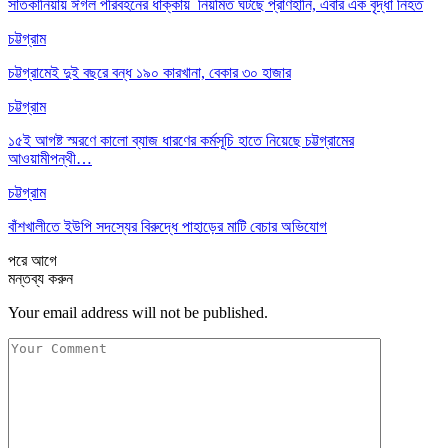
সাতকানিয়ায় ঈগল পরিবহনের ধাক্কায় নিয়মিত ঘটছে প্রাণহানি, এবার এক বৃদ্ধা নিহত
চট্টগ্রাম
চট্টগ্রামেই দুই বছরে বন্ধ ১৯০ কারখানা, বেকার ৩০ হাজার
চট্টগ্রাম
১৫ই আগষ্ট স্মরণে কালো ব্যাজ ধারণের কর্মসূচি হাতে নিয়েছে চট্টগ্রামের
আওয়ামীপন্থী…
চট্টগ্রাম
বাঁশখালীতে ইউপি সদস্যের বিরুদ্ধে পাহাড়ের মাটি বেচার অভিযোগ
পরে
আগে
মন্তব্য করুন
Your email address will not be published.