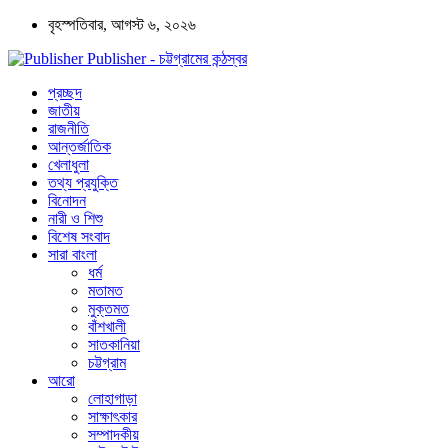
বৃহস্পতিবার, আগস্ট ৬, ২০২৬
Publisher - চট্টগ্রামের কন্ঠস্বর
প্রচ্ছদ
জাতীয়
রাজনীতি
আন্তর্জাতিক
খেলাধুলা
তথ্য প্রযুক্তি
বিনোদন
নারী ও শিশু
বিশেষ সংবাদ
সারা বাংলা
ধর্ম
মতামত
মুক্তমত
বাঁশখালী
সাতকানিয়া
চট্টগ্রাম
আরো
লোহাগাড়া
সাক্ষাৎকার
সম্পাদকীয়