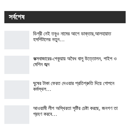
সর্বশেষ
ডিগ্রী নেই তবুও নামের আগে ডাক্তার,আলহায়াত
হসপিটালের নতুন…
কক্সবাজারের-পেকুয়ায় অবৈধ বালু উত্তোলন, পাইপ ও
মেশিন জব্দ
ঘুষের টাকা ফেরত দেওয়ার প্রতিশ্রুতি দিয়ে গোপনে
কর্মস্থল…
আওয়ামী লীগ অস্থিরতা সৃষ্টির চেষ্টা করছে, জনগণ তা
গ্রহণ করবে…