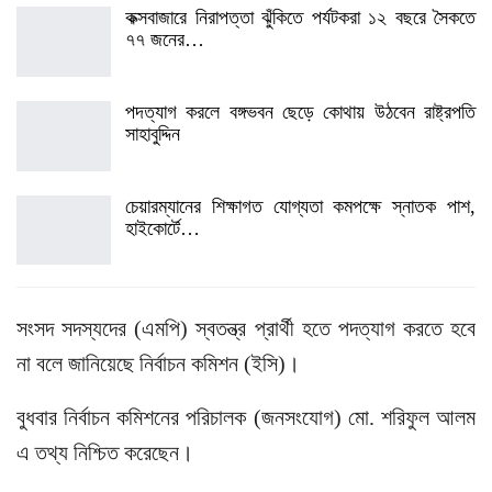
কক্সবাজারে নিরাপত্তা ঝুঁকিতে পর্যটকরা ১২ বছরে সৈকতে
৭৭ জনের…
পদত্যাগ করলে বঙ্গভবন ছেড়ে কোথায় উঠবেন রাষ্ট্রপতি
সাহাবুদ্দিন
চেয়ারম্যানের শিক্ষাগত যোগ্যতা কমপক্ষে স্নাতক পাশ,
হাইকোর্টে…
সংসদ সদস্যদের (এমপি) স্বতন্ত্র প্রার্থী হতে পদত্যাগ করতে হবে
না বলে জানিয়েছে নির্বাচন কমিশন (ইসি)।
বুধবার নির্বাচন কমিশনের পরিচালক (জনসংযোগ) মো. শরিফুল আলম
এ তথ্য নিশ্চিত করেছেন।