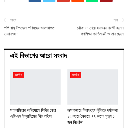
আগে
পরে
পপি রামু উপজেলা পরিষদের ভারপ্রাপ্ত
নৌকা না পেয়ে স্বতন্ত্র প্রার্থী হলেন
চেয়ারম্যান
গণশিক্ষা প্রতিমন্ত্রী ও তার ছেলে
এই বিভাগের আরো সংবাদ
জাতীয়
জাতীয়
সমকামিতার অভিযোগে শিবির নেতা
কক্সবাজারে নিরাপত্তা ঝুঁকিতে পর্যটকরা
এজিএস ইব্রাহিমের সিট বাতিল
১২ বছরে সৈকতে ৭৭ জনের মৃত্যু ১
জন নিখোঁজ