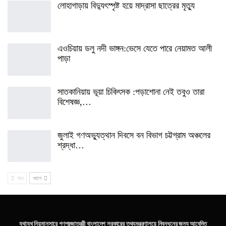
লোহাগাড়ায় বিদ্যুৎস্পৃষ্ট হয়ে মাদ্রাসা ছাত্রের মৃত্যু
এওচিয়ায় ডলু নদী ভাঙ্গন:ভেসে যেতে পারে নেয়ামত আলী
পাড়া
সাতকানিয়ায় ভূয়া চিকিৎসক :পড়াশোনা নেই তবুও তারা
বিশেষজ্ঞ,…
জুলাই গণঅভ্যুত্থান দিবসে বন বিভাগ চট্টগ্রাম অঞ্চলের
শ্রদ্ধা…
পরে
আগে
যথাযথ নিয়মানুসারে গণপ্রজাতন্ত্রী বাংলাদেশ সরকারের তথ্যমন্ত্রণালয়ে নিবন্ধনের জন্য আবেদিত