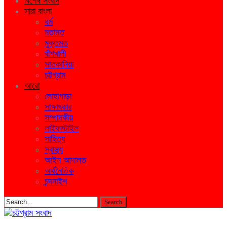
বিশেষ সংবাদ
সারা বাংলা
ধর্ম
মতামত
মুক্তমত
বাঁশখালী
সাতকানিয়া
চট্টগ্রাম
আরো
লোহাগাড়া
সাক্ষাৎকার
সম্পাদকীয়
লাইফস্টাইল
সাহিত্য
স্বাস্থ্য
আইন আদালত
অর্থনৈতিক
চন্দনাইশ