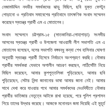
নেজামউদ্দিন নদভীর সমর্থকদের ঝাড়ু মিছিল, ছবি যুক্ত ফেস্টুন
পোড়ানো ও প্রতিবাদ সমাবেশের প্রতিবাদে তাৎক্ষণিক সংবাদ সম্মেলন
করেছেন স্বতন্ত্র প্রার্থী এম এ মোতালেব।
সংবাদ সম্মেলনে চট্টগ্রাম-১৫ (সাতকানিয়া-লোহাগাড়া) সংসদীয়
আসনের স্বতন্ত্র প্রার্থী ও উপজেলা আওয়ামী লীগ সভাপতি এম এ
মোতালেব বলেছেন, দলের সভাপতি বঙ্গবন্ধু কন্যা শেখ হাসিনার ঘোষণা
অনুযায়ী স্বতন্ত্র প্রার্থী হিসেবে নির্বাচনে অংশগ্রহণ করছি। নৌকার
প্রার্থীর সমর্থকরা যেভাবে অশালীন আচরণ করছেন, লাঠিসোঁটা নিয়ে
মিছিল করেছেন, আমার কুশপুত্তলিকা পুড়িয়েছেন, আমার ছবি
পুড়িয়েছেন, সেটার নিন্দা জানানোর ভাষা আমার জানা নেই। আমার
সাথে দেখা করে যাওয়ার পথে আমার সমর্থকদের দেওদিঘীতে নৌকার
প্রার্থীর ভাতিজার নেতৃত্বে আটকে রাখা হয়েছে, পরে পুলিশ প্রশাসন
গিয়ে তাদের উদ্ধার করেছে। আজকে মনোনয়ন জমা দিয়েছি এই মুহূর্ত