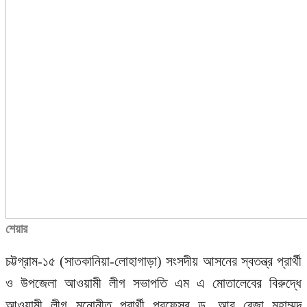
শেয়ার
চট্টগ্রাম-১৫ (সাতকানিয়া-লোহাগাড়া) সংসদীয় আসনের স্বতন্ত্র প্রার্থী
ও উপজেলা আওয়ামী লীগ সভাপতি এম এ মোতালেবের বিরুদ্ধে
আওয়ামী লীগ মনোনীত প্রার্থী প্রফেসর ড. আবু রেজা মুহাম্মদ