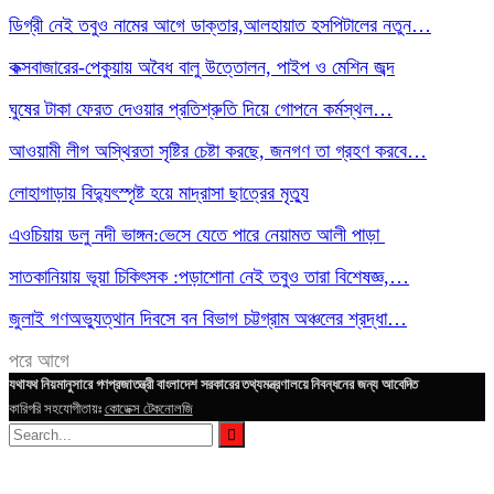
ডিগ্রী নেই তবুও নামের আগে ডাক্তার,আলহায়াত হসপিটালের নতুন…
কক্সবাজারের-পেকুয়ায় অবৈধ বালু উত্তোলন, পাইপ ও মেশিন জব্দ
ঘুষের টাকা ফেরত দেওয়ার প্রতিশ্রুতি দিয়ে গোপনে কর্মস্থল…
আওয়ামী লীগ অস্থিরতা সৃষ্টির চেষ্টা করছে, জনগণ তা গ্রহণ করবে…
লোহাগাড়ায় বিদ্যুৎস্পৃষ্ট হয়ে মাদ্রাসা ছাত্রের মৃত্যু
এওচিয়ায় ডলু নদী ভাঙ্গন:ভেসে যেতে পারে নেয়ামত আলী পাড়া
সাতকানিয়ায় ভূয়া চিকিৎসক :পড়াশোনা নেই তবুও তারা বিশেষজ্ঞ,…
জুলাই গণঅভ্যুত্থান দিবসে বন বিভাগ চট্টগ্রাম অঞ্চলের শ্রদ্ধা…
পরে
আগে
যথাযথ নিয়মানুসারে গণপ্রজাতন্ত্রী বাংলাদেশ সরকারের তথ্যমন্ত্রণালয়ে নিবন্ধনের জন্য আবেদিত
কারিগরি সহযোগীতায়ঃ
কোডেক্স টেকনোলজি