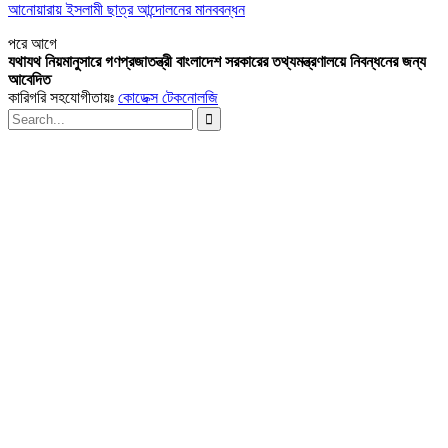
আনোয়ারায় ইসলামী ছাত্র আন্দোলনের মানববন্ধন
পরে
আগে
যথাযথ নিয়মানুসারে গণপ্রজাতন্ত্রী বাংলাদেশ সরকারের তথ্যমন্ত্রণালয়ে নিবন্ধনের জন্য
আবেদিত
কারিগরি সহযোগীতায়ঃ
কোডেক্স টেকনোলজি