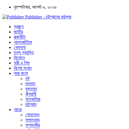
বৃহস্পতিবার, আগস্ট ৬, ২০২৬
Publisher - চট্টগ্রামের কন্ঠস্বর
প্রচ্ছদ
জাতীয়
রাজনীতি
আন্তর্জাতিক
খেলাধুলা
তথ্য প্রযুক্তি
বিনোদন
নারী ও শিশু
বিশেষ সংবাদ
সারা বাংলা
ধর্ম
মতামত
মুক্তমত
বাঁশখালী
সাতকানিয়া
চট্টগ্রাম
আরো
লোহাগাড়া
সাক্ষাৎকার
সম্পাদকীয়