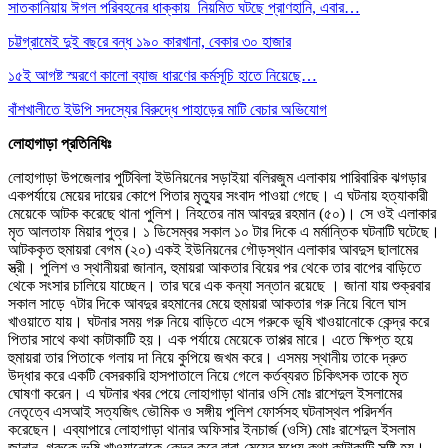
সাতকানিয়ায় ঈগল পরিবহনের ধাক্কায় নিয়মিত ঘটছে প্রাণহানি, এবার…
চট্টগ্রামেই দুই বছরে বন্ধ ১৯০ কারখানা, বেকার ৩০ হাজার
১৫ই আগষ্ট স্মরণে কালো ব্যাজ ধারণের কর্মসূচি হাতে নিয়েছে…
বাঁশখালীতে ইউপি সদস্যের বিরুদ্ধে পাহাড়ের মাটি বেচার অভিযোগ
লোহাগাড়া প্রতিনিধিঃ
লোহাগাড়া উপজেলার পুটিবিলা ইউনিয়নের সড়াইয়া বলিরজুম এলাকায় পারিবারিক ঝগড়ার
একপর্যায়ে মেয়ের দায়ের কোপে পিতার মৃত্যুর সংবাদ পাওয়া গেছে। এ ঘটনায় হত্যাকারী
মেয়েকে আটক করেছে থানা পুলিশ। নিহতের নাম আবদুর রহমান (৫০)। সে ওই এলাকার
মৃত আলতাফ মিয়ার পুত্র। ১ ডিসেম্বর সকাল ১০ টার দিকে এ মর্মান্তিক ঘটনাটি ঘটেছে।
আটককৃত হুমায়রা বেগম (২০) একই ইউনিয়নের গৌড়স্থান এলাকার আবদুস ছালামের
স্ত্রী। পুলিশ ও স্থানীয়রা জানান, হুমায়রা আকতার বিয়ের পর থেকে তার বাপের বাড়িতে
থেকে সংসার চালিয়ে যাচ্ছেন। তার ঘরে এক কন্যা সন্তান রয়েছে । জানা যায় শুক্রবার
সকাল সাড়ে ৭টার দিকে আবদুর রহমানের মেয়ে হুমায়রা আকতার গরু নিয়ে বিলে ঘাস
খাওয়াতে যায়। ঘটনার সময় গরু নিয়ে বাড়িতে এসে গরুকে ভূষি খাওয়ানোকে কেন্দ্র করে
পিতার সাথে কথা কাটাকাটি হয়। এক পর্যায়ে মেয়েকে তাপ্পর মারে। এতে ক্ষিপ্ত হয়ে
হুমায়রা তার পিতাকে গলায় দা নিয়ে কুপিয়ে জখম করে। এসময় স্থানীয় তাকে দ্রুত
উদ্ধার করে একটি বেসরকারি হাসপাতালে নিয়ে গেলে কর্তব্যরত চিকিৎসক তাকে মৃত
ঘোষণা করেন। এ ঘটনার খবর পেয়ে লোহাগাড়া থানার ওসি মোঃ রাশেদুল ইসলামের
নেতৃত্বে এসআই সত্যজিৎ ভৌমিক ও সঙ্গীয় পুলিশ ফোর্সসহ ঘটনাস্থল পরিদর্শন
করেছেন। এব্যাপারে লোহাগাড়া থানার অফিসার ইনচার্জ (ওসি) মোঃ রাশেদুল ইসলাম
জানান, গরুকে ভূষি খাওয়ানোকে কেন্দ্র করে বাবা-মেয়ের মধ্যে কথা কাটাকাটি সৃষ্টি হয়।