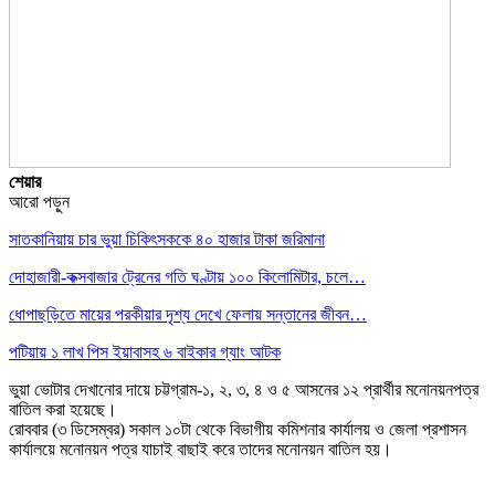
শেয়ার
আরো পড়ুন
সাতকানিয়ায় চার ভুয়া চিকিৎসককে ৪০ হাজার টাকা জরিমানা
দোহাজারী-কক্সবাজার ট্রেনের গতি ঘণ্টায় ১০০ কিলোমিটার, চলে…
ধোপাছড়িতে মায়ের পরকীয়ার দৃশ্য দেখে ফেলায় সন্তানের জীবন…
পটিয়ায় ১ লাখ পিস ইয়াবাসহ ৬ বাইকার গ্যাং আটক
ভুয়া ভোটার দেখানোর দায়ে চট্টগ্রাম-১, ২, ৩, ৪ ও ৫ আসনের ১২ প্রার্থীর মনোনয়নপত্র
বাতিল করা হয়েছে।
রোববার (৩ ডিসেম্বর) সকাল ১০টা থেকে বিভাগীয় কমিশনার কার্যালয় ও জেলা প্রশাসন
কার্যালয়ে মনোনয়ন পত্র যাচাই বাছাই করে তাদের মনোনয়ন বাতিল হয়।