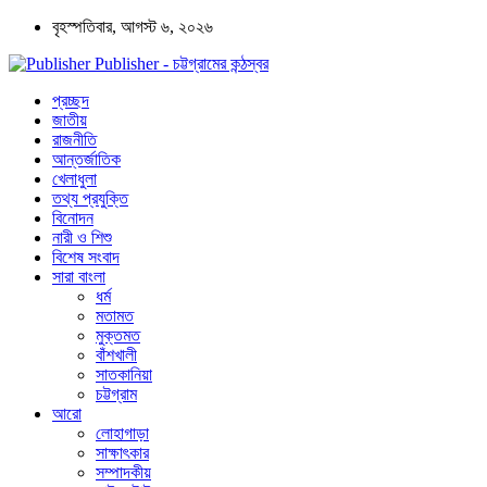
বৃহস্পতিবার, আগস্ট ৬, ২০২৬
Publisher - চট্টগ্রামের কন্ঠস্বর
প্রচ্ছদ
জাতীয়
রাজনীতি
আন্তর্জাতিক
খেলাধুলা
তথ্য প্রযুক্তি
বিনোদন
নারী ও শিশু
বিশেষ সংবাদ
সারা বাংলা
ধর্ম
মতামত
মুক্তমত
বাঁশখালী
সাতকানিয়া
চট্টগ্রাম
আরো
লোহাগাড়া
সাক্ষাৎকার
সম্পাদকীয়