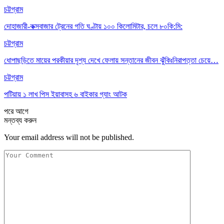
চট্টগ্রাম
দোহাজারী-কক্সবাজার ট্রেনের গতি ঘণ্টায় ১০০ কিলোমিটার, চলে ৮০কি:মি:
চট্টগ্রাম
ধোপাছড়িতে মায়ের পরকীয়ার দৃশ্য দেখে ফেলায় সন্তানের জীবন ঝুঁকিঃনিরাপত্তা চেয়ে…
চট্টগ্রাম
পটিয়ায় ১ লাখ পিস ইয়াবাসহ ৬ বাইকার গ্যাং আটক
পরে
আগে
মন্তব্য করুন
Your email address will not be published.