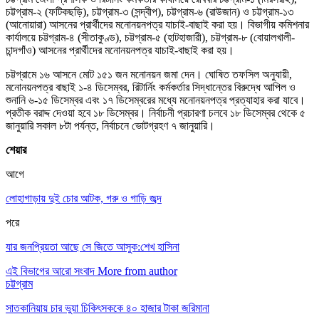
চট্টগ্রাম-২ (ফটিকছড়ি), চট্টগ্রাম-৩ (সন্দ্বীপ), চট্টগ্রাম-৬ (রাউজান) ও চট্টগ্রাম-১৩
(আনোয়ারা) আসনের প্রার্থীদের মনোনয়নপত্র যাচাই-বাছাই করা হয়। বিভাগীয় কমিশনার
কার্যালয়ে চট্টগ্রাম-৪ (সীতাকুণ্ড), চট্টগ্রাম-৫ (হাটহাজারী), চট্টগ্রাম-৮ (বোয়ালখালী-
চান্দগাঁও) আসনের প্রার্থীদের মনোনয়নপত্র যাচাই-বাছাই করা হয়।
চট্টগ্রামে ১৬ আসনে মোট ১৫১ জন মনোনয়ন জমা দেন। ঘোষিত তফসিল অনুযায়ী,
মনোনয়নপত্র বাছাই ১-৪ ডিসেম্বর, রিটার্নিং কর্মকর্তার সিদ্ধান্তের বিরুদ্ধে আপিল ও
শুনানি ৬-১৫ ডিসেম্বর এবং ১৭ ডিসেম্বরের মধ্যে মনোনয়নপত্র প্রত্যাহার করা যাবে।
প্রতীক বরাদ্দ দেওয়া হবে ১৮ ডিসেম্বর। নির্বাচনী প্রচারণা চলবে ১৮ ডিসেম্বর থেকে ৫
জানুয়ারি সকাল ৮টা পর্যন্ত, নির্বাচনে ভোটগ্রহণ ৭ জানুয়ারি।
শেয়ার
আগে
লোহাগাড়ায় দুই চোর আটক, গরু ও গাড়ি জব্দ
পরে
যার জনপ্রিয়তা আছে সে জিতে আসুক:শেখ হাসিনা
এই বিভাগের আরো সংবাদ
More from author
চট্টগ্রাম
সাতকানিয়ায় চার ভুয়া চিকিৎসককে ৪০ হাজার টাকা জরিমানা