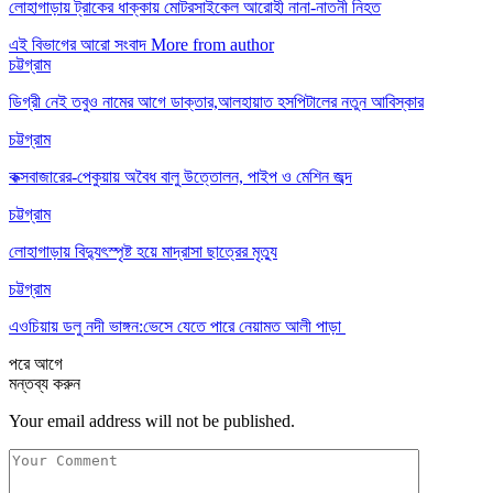
লোহাগাড়ায় ট্রাকের ধাক্কায় মোটরসাইকেল আরোহী নানা-নাতনী নিহত
এই বিভাগের আরো সংবাদ
More from author
চট্টগ্রাম
ডিগ্রী নেই তবুও নামের আগে ডাক্তার,আলহায়াত হসপিটালের নতুন আবিস্কার
চট্টগ্রাম
কক্সবাজারের-পেকুয়ায় অবৈধ বালু উত্তোলন, পাইপ ও মেশিন জব্দ
চট্টগ্রাম
লোহাগাড়ায় বিদ্যুৎস্পৃষ্ট হয়ে মাদ্রাসা ছাত্রের মৃত্যু
চট্টগ্রাম
এওচিয়ায় ডলু নদী ভাঙ্গন:ভেসে যেতে পারে নেয়ামত আলী পাড়া
পরে
আগে
মন্তব্য করুন
Your email address will not be published.