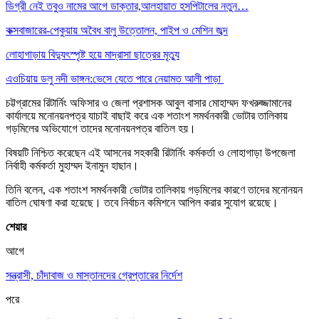
ডিগ্রী নেই তবুও নামের আগে ডাক্তার,আলহায়াত হসপিটালের নতুন…
কক্সবাজারের-পেকুয়ায় অবৈধ বালু উত্তোলন, পাইপ ও মেশিন জব্দ
লোহাগাড়ায় বিদ্যুৎস্পৃষ্ট হয়ে মাদ্রাসা ছাত্রের মৃত্যু
এওচিয়ায় ডলু নদী ভাঙ্গন:ভেসে যেতে পারে নেয়ামত আলী পাড়া
চট্টগ্রামের রিটার্নিং অফিসার ও জেলা প্রশাসক আবুল বাসার মোহাম্মদ ফখরুজ্জামানের
কার্যালয়ে মনোনয়নপত্র যাচাই বাছাই করে এক শতাংশ সমর্থনকারী ভোটার তালিকায়
গড়মিলের অভিযোগে তাদের মনোনয়নপত্র বাতিল হয়।
বিষয়টি নিশ্চিত করেছেন এই আসনের সহকারী রিটার্নিং কর্মকর্তা ও লোহাগাড়া উপজেলা
নির্বাহী কর্মকর্তা মুহাম্মদ ইনামুন হাছান।
তিনি বলেন, এক শতাংশ সমর্থনকারী ভোটার তালিকায় গড়মিলের কারণে তাদের মনোনয়ন
বাতিল ঘোষণা করা হয়েছে। তবে নির্বাচন কমিশনে আপিল করার সুযোগ রয়েছে।
শেয়ার
আগে
সন্ত্রাসী, চাঁদাবাজ ও মাস্তানদের গ্রেপ্তারের নির্দেশ
পরে