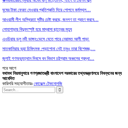
কক্সবাজারের-পেকুয়ায় অবৈধ বালু উত্তোলন, পাইপ ও মেশিন জব্দ
ঘুষের টাকা ফেরত দেওয়ার প্রতিশ্রুতি দিয়ে গোপনে কর্মস্থল…
আওয়ামী লীগ অস্থিরতা সৃষ্টির চেষ্টা করছে, জনগণ তা গ্রহণ করবে…
লোহাগাড়ায় বিদ্যুৎস্পৃষ্ট হয়ে মাদ্রাসা ছাত্রের মৃত্যু
এওচিয়ায় ডলু নদী ভাঙ্গন:ভেসে যেতে পারে নেয়ামত আলী পাড়া
সাতকানিয়ায় ভূয়া চিকিৎসক :পড়াশোনা নেই তবুও তারা বিশেষজ্ঞ,…
জুলাই গণঅভ্যুত্থান দিবসে বন বিভাগ চট্টগ্রাম অঞ্চলের শ্রদ্ধা…
পরে
আগে
যথাযথ নিয়মানুসারে গণপ্রজাতন্ত্রী বাংলাদেশ সরকারের তথ্যমন্ত্রণালয়ে নিবন্ধনের জন্য
আবেদিত
কারিগরি সহযোগীতায়ঃ
কোডেক্স টেকনোলজি