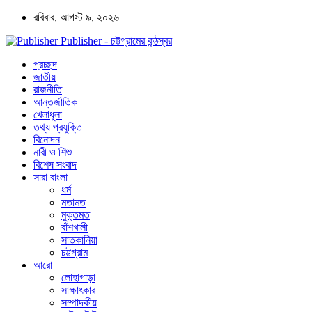
রবিবার, আগস্ট ৯, ২০২৬
Publisher - চট্টগ্রামের কন্ঠস্বর
প্রচ্ছদ
জাতীয়
রাজনীতি
আন্তর্জাতিক
খেলাধুলা
তথ্য প্রযুক্তি
বিনোদন
নারী ও শিশু
বিশেষ সংবাদ
সারা বাংলা
ধর্ম
মতামত
মুক্তমত
বাঁশখালী
সাতকানিয়া
চট্টগ্রাম
আরো
লোহাগাড়া
সাক্ষাৎকার
সম্পাদকীয়