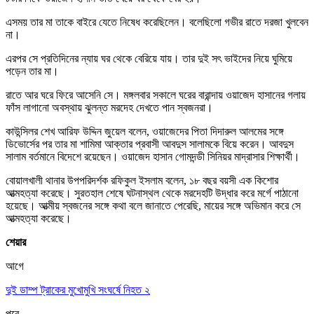
এসময় তার মা তাকে বাইরে যেতে নিষেধ করেছিলেন। বলেছিলো গভীর রাতে দরজা খুলবেন
না।
এরপর সে প্রতিদিনের ন্যায় ঘর থেকে বেরিয়ে যায়। তার দুই সৎ ভাইদের নিয়ে ঘুমিয়ে
পড়েন তার মা।
রাতে আর ঘরে ফিরে আসেনি সে। মঙ্গলবার সকালে ঘরের বারান্দায় ওয়াজেদ হাসানের গলায়
ফাঁস লাগানো অবস্থায় ঝুলন্ত মরদেহ দেখতে পান স্বজনরা।
কাউন্সিলর শেখ আরিফ উদ্দিন জুয়েল বলেন, ওয়াজেদের পিতা দিদারুল আলমের সঙ্গে
ডিভোর্সের পর তার মা শামিমা আক্তার প্রবাসী আবদুস সালামকে বিয়ে করেন। আবদুস
সালাম বর্তমানে বিদেশে রয়েছেন। ওয়াজেদ হাসান গোমদন্ডী সিনিয়র মাদ্রাসার শিক্ষার্থী।
বোয়ালখালী থানার উপপরিদর্শক রফিকুল ইসলাম বলেন, ১৮ বছর বয়সী এক কিশোর
আত্মহত্যা করেছে। সুরতহাল শেষে ঘটনাস্থল থেকে মরদেহটি উদ্ধার করে মর্গে পাঠানো
হয়েছে। আত্মীয় স্বজনের সঙ্গে কথা বলে জানাতে পেরেছি, মায়ের সঙ্গে অভিমান করে সে
আত্মহত্যা করেছে।
শেয়ার
আগে
দুই ডাম্প ট্রাকের মুখোমুখি সংঘর্ষে নিহত ২
পরে