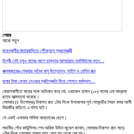
শেয়ার
আরো পড়ুন
মহেশখালীর মাতারবাড়িতে পৌঁছেছেন প্রধানমন্ত্রী
ডিগ্রী নেই তবুও নামের আগে ডাক্তার,আলহায়াত হসপিটালের নতুন…
কক্সবাজারের-পেকুয়ায় অবৈধ বালু উত্তোলন, পাইপ ও মেশিন জব্দ
ঘুষের টাকা ফেরত দেওয়ার প্রতিশ্রুতি দিয়ে গোপনে কর্মস্থল…
বোয়ালখালীতে মায়ের সঙ্গে অভিমান করে মো. ওয়াজেদ হাসান (১৮) নামের এক মাদ্রাসা
ছাত্র আত্মহত্যা করেছে।
সোমবার (৪ ডিসেম্বর) দিবাগত রাত ১টার দিকে উপজেলার পূর্ব গোমদন্ডীর সৈয়দ কমর আলী
মিয়াজীর বাড়িতে এ ঘটনা ঘটে।
সে একই এলাকার শামিমা আক্তারের ছেলে।
স্থানীয় পৌর কাউন্সিলর শেখ আরিফ উদ্দিন জুয়েল জানান, সোমবার দিবাগত রাত সাড়ে
৮টার দিকে ওয়াজেদ হাসান ভাত খেয়ে ঘর থেকে বের হয়।