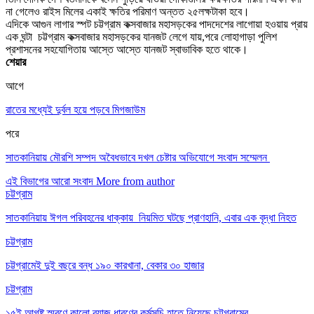
না গেলেও রাইস মিলের একাই ক্ষতির পরিমাণ অন্তত ২৫লক্ষটাকা হবে।
এদিকে আগুন লাগার স্পট চট্টগ্রাম কক্সবাজার মহাসড়কের পাদদেশের লাগোয়া হওয়ায় প্রায়
এক ঘন্টা চট্টগ্রাম কক্সবাজার মহাসড়কের যানজট লেগে যায়,পরে লোহাগাড়া পুলিশ
প্রশাসনের সহযোগিতায় আস্তে আস্তে যানজট স্বাভাবিক হতে থাকে।
শেয়ার
আগে
রাতের মধ্যেই দুর্বল হয়ে পড়বে মিগজাউম
পরে
সাতকানিয়ায় মৌরশি সম্পদ অবৈধভাবে দখল চেষ্টার অভিযোগে সংবাদ সম্মেলন
এই বিভাগের আরো সংবাদ
More from author
চট্টগ্রাম
সাতকানিয়ায় ঈগল পরিবহনের ধাক্কায় নিয়মিত ঘটছে প্রাণহানি, এবার এক বৃদ্ধা নিহত
চট্টগ্রাম
চট্টগ্রামেই দুই বছরে বন্ধ ১৯০ কারখানা, বেকার ৩০ হাজার
চট্টগ্রাম
১৫ই আগষ্ট স্মরণে কালো ব্যাজ ধারণের কর্মসূচি হাতে নিয়েছে চট্টগ্রামের