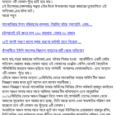
অন্তত ৭টি দোকান পুঁড়ে ছাই হয়ে যায়।
৫ই ডিসেম্বর (মঙ্গলবার) সন্ধ্যা ৫টার দিকে উপজেলার পদুয়া বাজারের তুলাতলিতে এই
অগ্নিকাণ্ডের ঘটনা ঘটে।
আরো পড়ুন
সাতকানিয়ায় ঈগল পরিবহনের ধাক্কায় নিয়মিত ঘটছে প্রাণহানি, এবার…
চট্টগ্রামেই দুই বছরে বন্ধ ১৯০ কারখানা, বেকার ৩০ হাজার
১৫ই আগষ্ট স্মরণে কালো ব্যাজ ধারণের কর্মসূচি হাতে নিয়েছে…
বাঁশখালীতে ইউপি সদস্যের বিরুদ্ধে পাহাড়ের মাটি বেচার অভিযোগ
জানা যায়,পদুয়া বাজারের অগ্নিকাণ্ডের ঘটনার শিকার হওয়া মার্কেটটিতে একটি মোটর
সাইকেল মেরামত করার দোকান আছে ওই দোকানের ওয়েল্ডিং মেশিন থেকেই বৈদ্যতিক
শর্টসার্কিটের মাধ্যমে আগুন ছড়িয়ে পড়ে পার্শবর্তী অপরাপর দোকানগুলিতে- এতে অন্তত
৭টি দোকান পুঁড়ে যায়।
এদিকে আগুন লাগার অন্তত ১৫মিনিটের ভেতর সাতকানিয়া ফায়ার সার্ভিস টীম আগুন
নিয়ন্ত্রণ করার জন্য ছুটে আসেন বলে জানান স্থানীয়রা।
আগুন নিয়ন্ত্রণে যাওয়া সাতকানিয়া ফায়ার সার্ভিসের সিনিয়র ষ্টেশন কর্মকর্তা হুমায়ুন কার্নায়েন
বলেন আগুন লাগার সাথে সাথে আমিসহ আমার টীম ঘটনাস্থলে এসে আনুমানিক
২০/২৫মিনিটের ভেতর আগুন নিয়ন্ত্রণ নিতে সক্ষম হই,পার্শ্ববর্তী তেলের দোকান থেকে
আগুনের সূত্রপাত বলে আমার মনে হচ্ছে, তিনি আরো বলেন এখন ক্ষয়ক্ষতির পরিমাণ বলা
যাচ্ছেনা তবে ৭টি দোকান নয় পুঁড়েছে ৬টি দোকান।
অন্যদিকে আগুন লাগার সাথে সাথে ছুটে যান পদুয়া ইউনিয়নের চেয়ারম্যান হারুনুর রশিদ,
তিনি দৈনিক দেশ বর্তমানকে বলেন পুঁড়িয়ে যাওয়া দোকাগুলির ক্ষয়ক্ষতির পরিমাণ এখন বলা