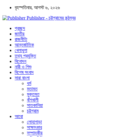
বৃহস্পতিবার, আগস্ট ৬, ২০২৬
Publisher - চট্টগ্রামের কন্ঠস্বর
প্রচ্ছদ
জাতীয়
রাজনীতি
আন্তর্জাতিক
খেলাধুলা
তথ্য প্রযুক্তি
বিনোদন
নারী ও শিশু
বিশেষ সংবাদ
সারা বাংলা
ধর্ম
মতামত
মুক্তমত
বাঁশখালী
সাতকানিয়া
চট্টগ্রাম
আরো
লোহাগাড়া
সাক্ষাৎকার
সম্পাদকীয়