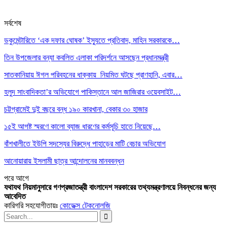
সর্বশেষ
ডকুমেন্টারিতে ‘এক দফার ঘোষক’ ইস্যুতে প্রতিবাদ, মাহিন সরকারকে…
তিন উপজেলার বন্যা কবলিত এলাকা পরিদর্শনে আসছেন প্রধানমন্ত্রী
সাতকানিয়ায় ঈগল পরিবহনের ধাক্কায় নিয়মিত ঘটছে প্রাণহানি, এবার…
হলুদ সাংবাদিকতা’র অভিযোগে পাকিস্তানে আল জাজিরার ওয়েবসাইট…
চট্টগ্রামেই দুই বছরে বন্ধ ১৯০ কারখানা, বেকার ৩০ হাজার
১৫ই আগষ্ট স্মরণে কালো ব্যাজ ধারণের কর্মসূচি হাতে নিয়েছে…
বাঁশখালীতে ইউপি সদস্যের বিরুদ্ধে পাহাড়ের মাটি বেচার অভিযোগ
আনোয়ারায় ইসলামী ছাত্র আন্দোলনের মানববন্ধন
পরে
আগে
যথাযথ নিয়মানুসারে গণপ্রজাতন্ত্রী বাংলাদেশ সরকারের তথ্যমন্ত্রণালয়ে নিবন্ধনের জন্য
আবেদিত
কারিগরি সহযোগীতায়ঃ
কোডেক্স টেকনোলজি