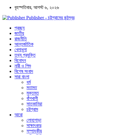
বৃহস্পতিবার, আগস্ট ৬, ২০২৬
Publisher - চট্টগ্রামের কন্ঠস্বর
প্রচ্ছদ
জাতীয়
রাজনীতি
আন্তর্জাতিক
খেলাধুলা
তথ্য প্রযুক্তি
বিনোদন
নারী ও শিশু
বিশেষ সংবাদ
সারা বাংলা
ধর্ম
মতামত
মুক্তমত
বাঁশখালী
সাতকানিয়া
চট্টগ্রাম
আরো
লোহাগাড়া
সাক্ষাৎকার
সম্পাদকীয়