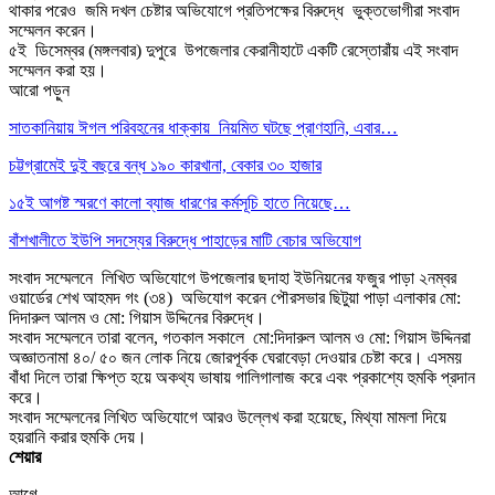
থাকার পরেও জমি দখল চেষ্টার অভিযোগে প্রতিপক্ষের বিরুদ্ধে ভুক্তভোগীরা সংবাদ
সম্মেলন করেন।
৫ই ডিসেম্বর (মঙ্গলবার) দুপুরে উপজেলার কেরানীহাটে একটি রেস্তোরাঁয় এই সংবাদ
সম্মেলন করা হয়।
আরো পড়ুন
সাতকানিয়ায় ঈগল পরিবহনের ধাক্কায় নিয়মিত ঘটছে প্রাণহানি, এবার…
চট্টগ্রামেই দুই বছরে বন্ধ ১৯০ কারখানা, বেকার ৩০ হাজার
১৫ই আগষ্ট স্মরণে কালো ব্যাজ ধারণের কর্মসূচি হাতে নিয়েছে…
বাঁশখালীতে ইউপি সদস্যের বিরুদ্ধে পাহাড়ের মাটি বেচার অভিযোগ
সংবাদ সম্মেলনে লিখিত অভিযোগে উপজেলার ছদাহা ইউনিয়নের ফজুর পাড়া ২নম্বর
ওয়ার্ডের শেখ আহমদ গং (৩৪) অভিযোগ করেন পৌরসভার ছিটুয়া পাড়া এলাকার মো:
দিদারুল আলম ও মো: গিয়াস উদ্দিনের বিরুদ্ধে।
সংবাদ সম্মেলনে তারা বলেন, গতকাল সকালে মো:দিদারুল আলম ও মো: গিয়াস উদ্দিনরা
অজ্ঞাতনামা ৪০/ ৫০ জন লোক নিয়ে জোরপূর্বক ঘেরাবেড়া দেওয়ার চেষ্টা করে। এসময়
বাঁধা দিলে তারা ক্ষিপ্ত হয়ে অকথ্য ভাষায় গালিগালাজ করে এবং প্রকাশ্যে হুমকি প্রদান
করে।
সংবাদ সম্মেলনের লিখিত অভিযোগে আরও উল্লেখ করা হয়েছে, মিথ্যা মামলা দিয়ে
হয়রানি করার হুমকি দেয়।
শেয়ার
আগে