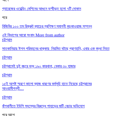
গ্যারেজের ওয়েল্ডিং মেশিনের আগুনে ভস্মীভূত হলো ৭টি দোকান
পরে
বিজিবির ১০০ তম রিক্রুট ব্যাচের প্রশিক্ষণ সমাপনী কুচকাওয়াজ সম্পন্ন
এই বিভাগের আরো সংবাদ
More from author
চট্টগ্রাম
সাতকানিয়ায় ঈগল পরিবহনের ধাক্কায় নিয়মিত ঘটছে প্রাণহানি, এবার এক বৃদ্ধা নিহত
চট্টগ্রাম
চট্টগ্রামেই দুই বছরে বন্ধ ১৯০ কারখানা, বেকার ৩০ হাজার
চট্টগ্রাম
১৫ই আগষ্ট স্মরণে কালো ব্যাজ ধারণের কর্মসূচি হাতে নিয়েছে চট্টগ্রামের
আওয়ামীপন্থী…
চট্টগ্রাম
বাঁশখালীতে ইউপি সদস্যের বিরুদ্ধে পাহাড়ের মাটি বেচার অভিযোগ
পরে
আগে