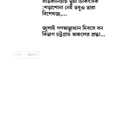
সাতকানিয়ায় ভূয়া চিকিৎসক
:পড়াশোনা নেই তবুও তারা
বিশেষজ্ঞ,…
জুলাই গণঅভ্যুত্থান দিবসে বন
বিভাগ চট্টগ্রাম অঞ্চলের শ্রদ্ধা…
পরে
আগে