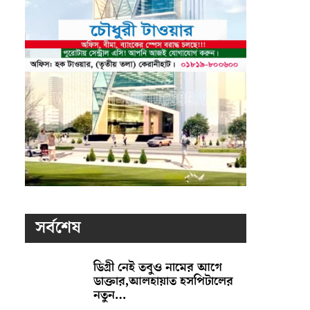
সর্বশেষ
ডিগ্রী নেই তবুও নামের আগে
ডাক্তার,আলহায়াত হসপিটালের
নতুন…