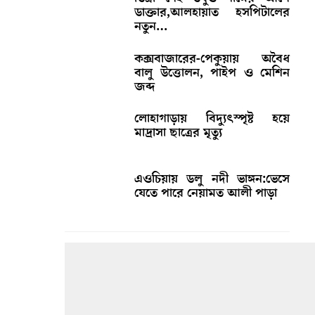
ডাক্তার,আলহায়াত হসপিটালের
নতুন…
কক্সবাজারের-পেকুয়ায় অবৈধ
বালু উত্তোলন, পাইপ ও মেশিন
জব্দ
লোহাগাড়ায় বিদ্যুৎস্পৃষ্ট হয়ে
মাদ্রাসা ছাত্রের মৃত্যু
এওচিয়ায় ডলু নদী ভাঙ্গন:ভেসে
যেতে পারে নেয়ামত আলী পাড়া