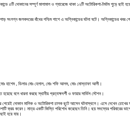
িকান্ডে ৫টি দোকানের সম্পূর্ণ মালামাল ও গ্যারেজে থাকা ১২টি অটোরিকশা-টমটম পুড়ে ছাই হয়ে
পাড় সংলগ্ন জলকদরের বাঁধের পশ্চিম পাশে এ অগ্নিকান্ডের ঘটনা ঘটে। অগ্নিকান্ডের খবর পেয়
র, মোঃ হাশেম , ডিলার মোঃ হেলাল, মোঃ শফি আলম, মোঃ মোস্তাফা আলী।
ত হয়েছে বলে ধারনা করছে স্থানীয় প্রত্যক্ষদর্শী ও ফায়ার সার্ভিস স্টেশন।
র খবর পেয়েই দোকান মালিক ও অটোরিকশা চালক ছুটে আসেন ঘটনাস্থলে। এসে দেখেন চোখের স
াটি ক্রয় করেন। মাত্র একটি কিস্তি পরিশোধ করেছেন তিনি। ছয় সদস্যের পরিবারের ভাগ্
 ছাই হয়ে যায়।