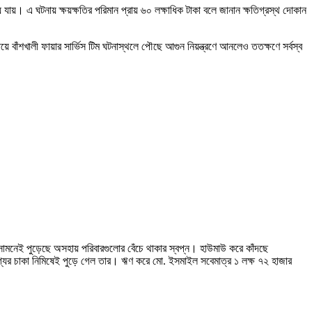
 যায়। এ ঘটনায় ক্ষয়ক্ষতির পরিমান প্রায় ৬০ লক্ষাধিক টাকা বলে জানান ক্ষতিগ্রস্থ দোকান
ে বাঁশখালী ফায়ার সার্ভিস টিম ঘটনাস্থলে পৌছে আগুন নিয়ন্ত্রণে আনলেও ততক্ষণে সর্বস্ব
ামনেই পুড়েছে অসহায় পরিবারগুলোর বেঁচে থাকার স্বপ্ন। হাউমাউ করে কাঁদছে
যের চাকা নিমিষেই পুড়ে গেল তার। ঋণ করে মো. ইসমাইল সবেমাত্র ১ লক্ষ ৭২ হাজার