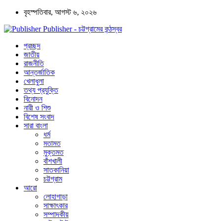
বৃহস্পতিবার, আগস্ট ৬, ২০২৬
Publisher - চট্টগ্রামের কন্ঠস্বর
প্রচ্ছদ
জাতীয়
রাজনীতি
আন্তর্জাতিক
খেলাধুলা
তথ্য প্রযুক্তি
বিনোদন
নারী ও শিশু
বিশেষ সংবাদ
সারা বাংলা
ধর্ম
মতামত
মুক্তমত
বাঁশখালী
সাতকানিয়া
চট্টগ্রাম
আরো
লোহাগাড়া
সাক্ষাৎকার
সম্পাদকীয়