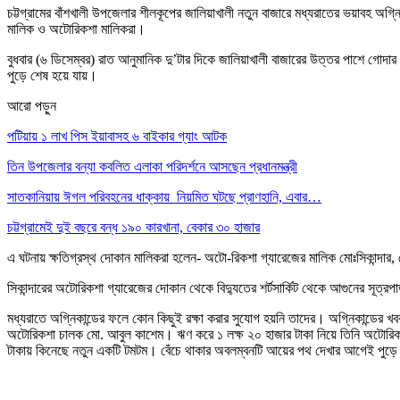
চট্টগ্রামের বাঁশখালী উপজেলার শীলকূপের জালিয়াখালী নতুন বাজারে মধ্যরাতের ভয়াবহ অগ্ন
মালিক ও অটোরিকশা মালিকরা।
বুধবার (৬ ডিসেম্বর) রাত আনুমানিক দু’টার দিকে জালিয়াখালী বাজারের উত্তর পাশে গোদার 
পুড়ে শেষ হয়ে যায়।
আরো পড়ুন
পটিয়ায় ১ লাখ পিস ইয়াবাসহ ৬ বাইকার গ্যাং আটক
তিন উপজেলার বন্যা কবলিত এলাকা পরিদর্শনে আসছেন প্রধানমন্ত্রী
সাতকানিয়ায় ঈগল পরিবহনের ধাক্কায় নিয়মিত ঘটছে প্রাণহানি, এবার…
চট্টগ্রামেই দুই বছরে বন্ধ ১৯০ কারখানা, বেকার ৩০ হাজার
এ ঘটনায় ক্ষতিগ্রস্থ দোকান মালিকরা হলেন- অটো-রিকশা গ্যারেজের মালিক মোঃসিকান্দা
সিকান্দারের অটোরিকশা গ্যারেজের দোকান থেকে বিদ্যুতের শর্টসার্কিট থেকে আগুনের সূত্রপা
মধ্যরাতে অগ্নিকান্ডের ফলে কোন কিছুই রক্ষা করার সুযোগ হয়নি তাদের। অগ্নিকান্ডে
অটোরিকশা চালক মো. আবুল কাশেম। ঋণ করে ১ লক্ষ ২০ হাজার টাকা নিয়ে তিনি অটোরিকশ
টাকায় কিনেছে নতুন একটি টমটম। বেঁচে থাকার অবলম্বনটি আয়ের পথ দেখার আগেই পুড়ে