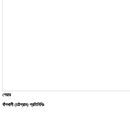
শেয়ার
বাঁশখালী (চট্টগ্রাম) প্রতিনিধিঃ