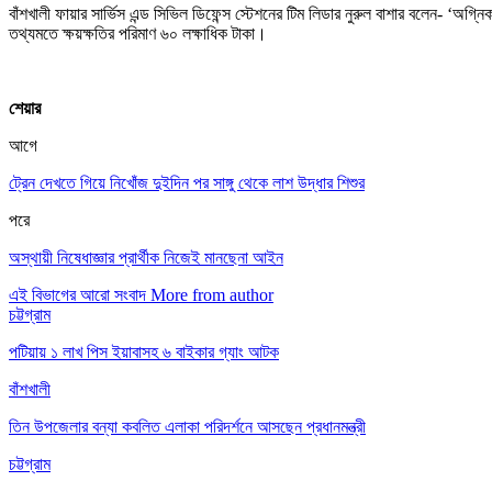
বাঁশখালী ফায়ার সার্ভিস এন্ড সিভিল ডিফেন্স স্টেশনের টিম লিডার নুরুল বাশার বলেন- ‘
তথ্যমতে ক্ষয়ক্ষতির পরিমাণ ৬০ লক্ষাধিক টাকা।
শেয়ার
আগে
ট্রেন দেখতে গিয়ে নিখোঁজ দুইদিন পর সাঙ্গু থেকে লাশ উদ্ধার শিশুর
পরে
অস্থায়ী নিষেধাজ্ঞার প্রার্থীক নিজেই মানছেনা আইন
এই বিভাগের আরো সংবাদ
More from author
চট্টগ্রাম
পটিয়ায় ১ লাখ পিস ইয়াবাসহ ৬ বাইকার গ্যাং আটক
বাঁশখালী
তিন উপজেলার বন্যা কবলিত এলাকা পরিদর্শনে আসছেন প্রধানমন্ত্রী
চট্টগ্রাম