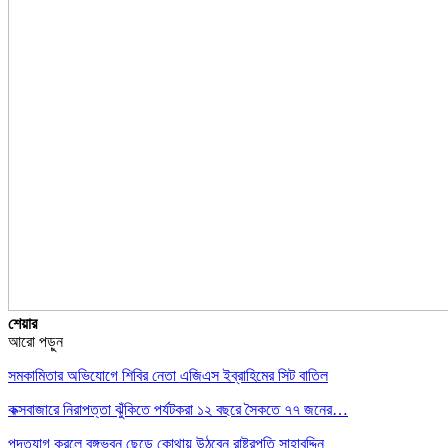
শেয়ার
আরো পড়ুন
সমকামিতার অভিযোগে শিবির নেতা এজিএস ইব্রাহিমের সিট বাতিল
কক্সবাজারে নিরাপত্তা ঝুঁকিতে পর্যটকরা ১২ বছরে সৈকতে ৭৭ জনের…
পদত্যাগ করলে বঙ্গভবন ছেড়ে কোথায় উঠবেন রাষ্ট্রপতি সাহাবুদ্দিন