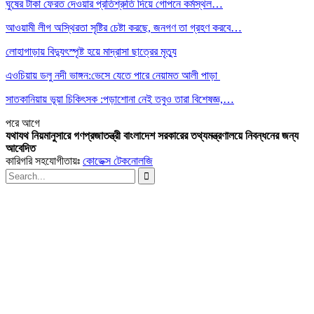
ঘুষের টাকা ফেরত দেওয়ার প্রতিশ্রুতি দিয়ে গোপনে কর্মস্থল…
আওয়ামী লীগ অস্থিরতা সৃষ্টির চেষ্টা করছে, জনগণ তা গ্রহণ করবে…
লোহাগাড়ায় বিদ্যুৎস্পৃষ্ট হয়ে মাদ্রাসা ছাত্রের মৃত্যু
এওচিয়ায় ডলু নদী ভাঙ্গন:ভেসে যেতে পারে নেয়ামত আলী পাড়া
সাতকানিয়ায় ভূয়া চিকিৎসক :পড়াশোনা নেই তবুও তারা বিশেষজ্ঞ,…
পরে
আগে
যথাযথ নিয়মানুসারে গণপ্রজাতন্ত্রী বাংলাদেশ সরকারের তথ্যমন্ত্রণালয়ে নিবন্ধনের জন্য
আবেদিত
কারিগরি সহযোগীতায়ঃ
কোডেক্স টেকনোলজি