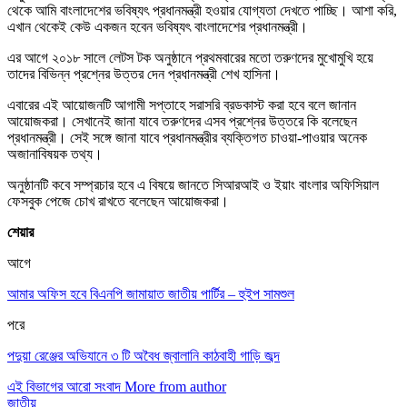
থেকে আমি বাংলাদেশের ভবিষ্যৎ প্রধানমন্ত্রী হওয়ার যোগ্যতা দেখতে পাচ্ছি। আশা করি,
এখান থেকেই কেউ একজন হবেন ভবিষ্যৎ বাংলাদেশের প্রধানমন্ত্রী।
এর আগে ২০১৮ সালে লেটস টক অনুষ্ঠানে প্রথমবারের মতো তরুণদের মুখোমুখি হয়ে
তাদের বিভিন্ন প্রশ্নের উত্তর দেন প্রধানমন্ত্রী শেখ হাসিনা।
এবারের এই আয়োজনটি আগামী সপ্তাহে সরাসরি ব্রডকাস্ট করা হবে বলে জানান
আয়োজকরা। সেখানেই জানা যাবে তরুণদের এসব প্রশ্নের উত্তরে কি বলেছেন
প্রধানমন্ত্রী। সেই সঙ্গে জানা যাবে প্রধানমন্ত্রীর ব্যক্তিগত চাওয়া-পাওয়ার অনেক
অজানাবিষয়ক তথ্য।
অনুষ্ঠানটি কবে সম্প্রচার হবে এ বিষয়ে জানতে সিআরআই ও ইয়াং বাংলার অফিসিয়াল
ফেসবুক পেজে চোখ রাখতে বলেছেন আয়োজকরা।
শেয়ার
আগে
আমার অফিস হবে বিএনপি জামায়াত জাতীয় পার্টির – হুইপ সামশুল
পরে
পদুয়া রেঞ্জের অভিযানে ৩ টি অবৈধ জ্বালানি কাঠবাহী গাড়ি জব্দ
এই বিভাগের আরো সংবাদ
More from author
জাতীয়