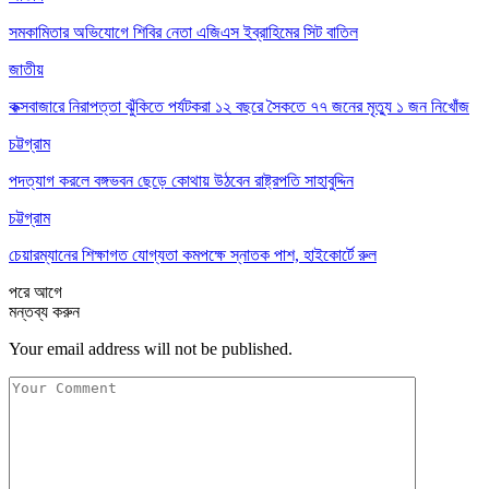
সমকামিতার অভিযোগে শিবির নেতা এজিএস ইব্রাহিমের সিট বাতিল
জাতীয়
কক্সবাজারে নিরাপত্তা ঝুঁকিতে পর্যটকরা ১২ বছরে সৈকতে ৭৭ জনের মৃত্যু ১ জন নিখোঁজ
চট্টগ্রাম
পদত্যাগ করলে বঙ্গভবন ছেড়ে কোথায় উঠবেন রাষ্ট্রপতি সাহাবুদ্দিন
চট্টগ্রাম
চেয়ারম্যানের শিক্ষাগত যোগ্যতা কমপক্ষে স্নাতক পাশ, হাইকোর্টে রুল
পরে
আগে
মন্তব্য করুন
Your email address will not be published.