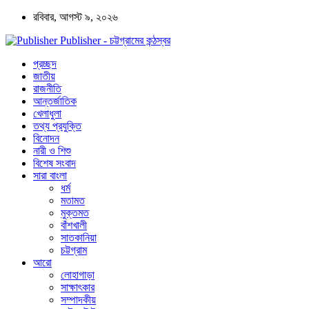
রবিবার, আগস্ট ৯, ২০২৬
Publisher - চট্টগ্রামের কন্ঠস্বর
প্রচ্ছদ
জাতীয়
রাজনীতি
আন্তর্জাতিক
খেলাধুলা
তথ্য প্রযুক্তি
বিনোদন
নারী ও শিশু
বিশেষ সংবাদ
সারা বাংলা
ধর্ম
মতামত
মুক্তমত
বাঁশখালী
সাতকানিয়া
চট্টগ্রাম
আরো
লোহাগাড়া
সাক্ষাৎকার
সম্পাদকীয়