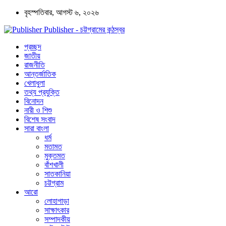
বৃহস্পতিবার, আগস্ট ৬, ২০২৬
Publisher - চট্টগ্রামের কন্ঠস্বর
প্রচ্ছদ
জাতীয়
রাজনীতি
আন্তর্জাতিক
খেলাধুলা
তথ্য প্রযুক্তি
বিনোদন
নারী ও শিশু
বিশেষ সংবাদ
সারা বাংলা
ধর্ম
মতামত
মুক্তমত
বাঁশখালী
সাতকানিয়া
চট্টগ্রাম
আরো
লোহাগাড়া
সাক্ষাৎকার
সম্পাদকীয়