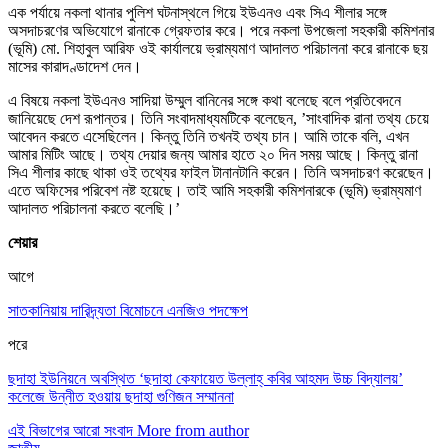
এক পর্যায়ে নকলা থানার পুলিশ ঘটনাস্থলে গিয়ে ইউএনও এবং সিএ শীলার সঙ্গে
অসদাচরণের অভিযোগে রানাকে গ্রেফতার করে। পরে নকলা উপজেলা সহকারী কমিশনার
(ভূমি) মো. শিহাবুল আরিফ ওই কার্যালয়ে ভ্রাম্যমাণ আদালত পরিচালনা করে রানাকে ছয়
মাসের কারাদণ্ডাদেশ দেন।
এ বিষয়ে নকলা ইউএনও সাদিয়া উম্মুল বানিনের সঙ্গে কথা বলেছে বলে প্রতিবেদনে
জানিয়েছে দেশ রূপান্তর। তিনি সংবাদমাধ্যমটিকে বলেছেন, ‌’সাংবাদিক রানা তথ্য চেয়ে
আবেদন করতে এসেছিলেন। কিন্তু তিনি তখনই তথ্য চান। আমি তাকে বলি, এখন
আমার মিটিং আছে। তথ্য দেয়ার জন্য আমার হাতে ২০ দিন সময় আছে। কিন্তু রানা
সিএ শীলার কাছে থাকা ওই তথ্যের ফাইল টানানটানি করেন। তিনি অসদাচরণ করেছেন।
এতে অফিসের পরিবেশ নষ্ট হয়েছে। তাই আমি সহকারী কমিশনারকে (ভূমি) ভ্রাম্যমাণ
আদালত পরিচালনা করতে বলেছি।’
শেয়ার
আগে
সাতকানিয়ায় দারিদ্র্যতা বিমোচনে এনজিও পদক্ষেপ
পরে
ছদাহা ইউনিয়নে অবস্থিত ‘ছদাহা কেফায়েত উল্লাহ্ কবির আহমদ উচ্চ বিদ্যালয়’
কলেজে উন্নীত হওয়ায় ছদাহা গুণিজন সম্মাননা
এই বিভাগের আরো সংবাদ
More from author