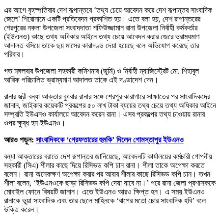
এর আগে বৃহস্পতিবার দেশ রূপান্তরে ‌‘তথ্য চেয়ে আবেদন করে দেশ রূপান্তর সাংবাদিক
জেলে’ শিরোনামে একটি প্রতিবেদন প্রকাশিত হয়। এতে বলা হয়, দেশ রূপান্তরের
শেরপুরের নকলা উপজেলা সংবাদদাতা শফিউজ্জামান রানা উপজেলা নির্বাহী কর্মকর্তার
(ইউএনও) কাছে তথ্য অধিকার আইনে তথ্য চেয়ে আবেদন করার জেরে ভ্রাম্যমাণ
আদালত বসিয়ে তাকে ছয় মাসের কারাদণ্ড দেয়া হয়েছে বলে অভিযোগ করেছে তার
পরিবার।
গত মঙ্গলবার উপজেলা সহকারী কমিশনার (ভূমি) ও নির্বাহী ম্যাজিস্ট্রেট মো. শিহাবুল
আরিফ পরিচালিত ভ্রাম্যমাণ আদালত তাকে এই দণ্ডাদেশ দেন।
রানার স্ত্রী বন্যা আক্তার বুধবার রানার সঙ্গে শেরপুর কারাগারে সাক্ষাতের পর সাংবাদিকদের
জানান, জাইকার কয়েকটি প্রকল্পের ৫০ লাখ টাকা ব্যয়ের তথ্য চেয়ে তথ্য অধিকার আইনে
সম্প্রতি ইউএনও কার্যালয়ে আবেদন করেন রানা। এসব প্রকল্পের তথ্য চাওয়ায় রানার
ওপর ক্ষুব্ধ হন ইউএনও।
আরও পড়ুন:
সাংবাদিককে ‘গ্রেফতারের হুমকি’ দিলেন গোমস্তাপুর ইউএনও
বন্যা আক্তারের বরাতে দেশ রূপান্তর জানিয়েছে, আবেদনটি কার্যালয়ের কর্মচারী গোপনীয়
সহকারী (সিএ) শীলার কাছে দিয়ে রিসিভড কপি চান রানা। শীলা তাকে অপেক্ষা করতে
বলেন। রানা অনেকক্ষণ অপেক্ষা করার পর আবার শীলার কাছে রিসিভড কপি চান। তখন
শীলা বলেন, ‘ইউএনওকে ছাড়া রিসিভড কপি দেয়া যাবে না।’ পরে রানা জেলা প্রশাসককে
মোবাইল ফোনে বিষয়টি জানান। এতে ইউএনও আরও ক্ষিপ্ত হন। এ সময় ইউএনও
রানাকে ভুয়া সাংবাদিক এবং তার ছেলে মাহিনকে ‘বাপের মতো চোর সাংবাদিক হবি’ বলে
উক্তি করেন।