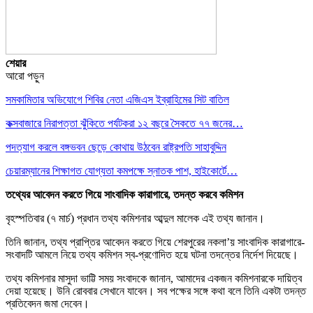
শেয়ার
আরো পড়ুন
সমকামিতার অভিযোগে শিবির নেতা এজিএস ইব্রাহিমের সিট বাতিল
কক্সবাজারে নিরাপত্তা ঝুঁকিতে পর্যটকরা ১২ বছরে সৈকতে ৭৭ জনের…
পদত্যাগ করলে বঙ্গভবন ছেড়ে কোথায় উঠবেন রাষ্ট্রপতি সাহাবুদ্দিন
চেয়ারম্যানের শিক্ষাগত যোগ্যতা কমপক্ষে স্নাতক পাশ, হাইকোর্টে…
তথ্যের আবেদন করতে গিয়ে সাংবাদিক কারাগারে, তদন্ত করবে কমিশন
বৃহস্পতিবার (৭ মার্চ) প্রধান তথ্য কমিশনার আব্দুল মালেক এই তথ্য জানান।
তিনি জানান, তথ্য প্রাপ্তির আবেদন করতে গিয়ে শেরপুরের নকলা’য় সাংবাদিক কারাগারে-
সংবাদটি আমলে নিয়ে তথ্য কমিশন স্ব-প্রণোদিত হয়ে ঘটনা তদন্তের নির্দেশ দিয়েছে।
তথ্য কমিশনার মাসুদা ভাট্টি সময় সংবাদকে জানান, আমাদের একজন কমিশনারকে দায়িত্ব
দেয়া হয়েছে। উনি রোববার সেখানে যাবেন। সব পক্ষের সঙ্গে কথা বলে তিনি একটা তদন্ত
প্রতিবেদন জমা দেবেন।