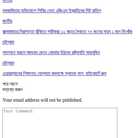
জাতীয়
সমকামিতার অভিযোগে শিবির নেতা এজিএস ইব্রাহিমের সিট বাতিল
জাতীয়
কক্সবাজারে নিরাপত্তা ঝুঁকিতে পর্যটকরা ১২ বছরে সৈকতে ৭৭ জনের মৃত্যু ১ জন নিখোঁজ
চট্টগ্রাম
পদত্যাগ করলে বঙ্গভবন ছেড়ে কোথায় উঠবেন রাষ্ট্রপতি সাহাবুদ্দিন
চট্টগ্রাম
চেয়ারম্যানের শিক্ষাগত যোগ্যতা কমপক্ষে স্নাতক পাশ, হাইকোর্টে রুল
পরে
আগে
মন্তব্য করুন
Your email address will not be published.