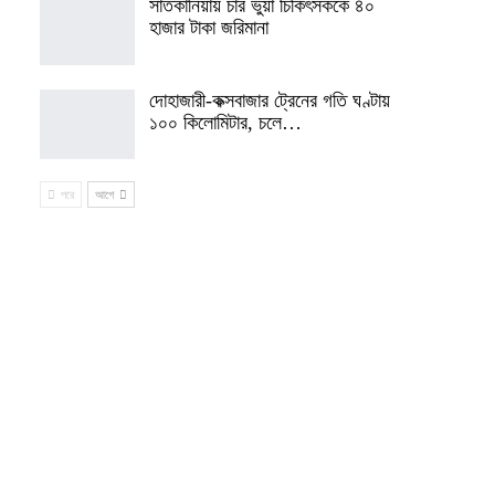
সাতকানিয়ায় চার ভুয়া চিকিৎসককে ৪০
হাজার টাকা জরিমানা
দোহাজারী-কক্সবাজার ট্রেনের গতি ঘণ্টায়
১০০ কিলোমিটার, চলে…
পরে
আগে