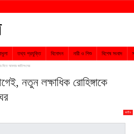
াধুলা
তথ্য প্রযুক্তি
বিনোদন
নারী ও শিশু
বিশেষ সংবাদ
স
্রয় দিতে আবদার জাতিসংঘের
েই, নতুন লক্ষাধিক রোহিঙ্গাকে
ের
জাতীয়