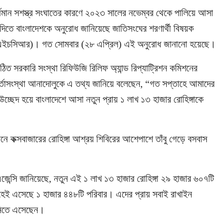
র্ধমান সশস্ত্র সংঘাতের কারণে ২০২৩ সালের নভেম্বর থেকে পালিয়ে আসা
় দিতে বাংলাদেশকে অনুরোধ জানিয়েছে জাতিসংঘের শরণার্থী বিষয়ক
উএনএইচসিআর)। গত সোমবার (২৮ এপ্রিল) এই অনুরোধ জানানো হয়েছে।
গঠিত সরকারি সংস্থা রিফিউজি রিলিফ অ্যান্ড রিপ্যাট্রিশন কমিশনের
ত বার্তাসংস্থা আনাদোলুকে এ তথ্য জানিয়ে বলেছেন, “গত সপ্তাহে আমাদের
ছেদ হয়ে বাংলাদেশে আসা নতুন প্রায় ১ লাখ ১৩ হাজার রোহিঙ্গাকে
ানে কক্সবাজারের রোহিঙ্গা আশ্রয় শিবিরের আশেপাশে তাঁবু গেড়ে বসবাস
েন্সি জানিয়েছে, নতুন এই ১ লাখ ১৩ হাজার রোহিঙ্গা ২৯ হাজার ৬০৭টি
াহেই এসেছে ১ হাজার ৪৪৮টি পরিবার। এদের প্রায় সবাই রাখাইন
য় নিতে এসেছেন।