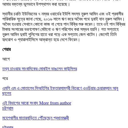
আমার বক্তব্য ভুলভাবে উপস্থাপন করা হয়েছে।
স্থানীয় চরতি ইউনিয়নের ৭ নম্বর ওয়ার্ডের ইউপি সদস্য নুরুল আমিন এবং ওই প্রবাসীর
পারিবারিক সূত্রে জানা গেছে, ২০১৬ সালে ঋণ করে অবৈধ পথে দুবাই যান নুরুল আমিন।
অবৈধ হওয়ায় সেখানে কোনো কাজ না পেয়ে পান বিক্রি শুরু করেন। তবে ওই পান বিক্রির
টাকায় সংসারের ভরণপোষণ মেটানো ও ঋণ পরিশোধ করা সম্ভব হয়নি। গত সপ্তাহে
নুরুল আমিন দুবাই পুলিশের হাতে ধরা পড়ে এক সপ্তাহ জেল খাটেন। জেলেই তিনি
হৃদরোগ ও প্যারালাইসিসে আক্রান্ত হয়ে দেশে ফিরেন।
শেয়ার
আগে
তথ্য চাওয়ায় সাংবাদিকের মোবাইল ভাঙলেন কাউন্সিলর
পরে
এমপি এম এ মোতালেব সিআইপির ইফতারসামগ্রী বিতরণে এওচিয়ার চেয়ারম্যান আবু
ছালেহ
এই বিভাগের আরো সংবাদ
More from author
চট্টগ্রাম
মহেশখালীর মাতারবাড়িতে পৌঁছেছেন প্রধানমন্ত্রী
চট্টগ্রাম