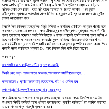
ইউনিয়নের ৫০ বছর বয়সী নুরুল আমিন। পুলিশের সহায়তায় হুইলচেয়ারে করে বিমান থেকে
নেমে আর্মড পুলিশ ব্যাটালিয়ন (এপিবিএন) অফিসে গিয়ে পুলিশের সহায়তায় বাড়িতে
স্ত্রীকে ফোন দেন তিনি। তবে স্ত্রী তাকে আনতে অপারগতা জানান। পরে ব্র্যাক
মাইগ্রেশন প্রোগ্রাম কর্মকর্তারা তাকে রিসিভ করে ব্র্যাক মাইগ্রেশন ওয়েলফেয়ার সেন্টার
ঢাকার আশকোনায় রাখে।
বিষয়টি নিয়ে বিভিন্ন ইলেক্ট্রনিক, প্রিন্ট মিডিয়া ও সামাজিক যোগাযোগমাধ্যমে প্রচার হলে
আলোচনা-সমালোচনা শুরু হয়। পরে চট্টগ্রাম ব্র্যাক মাইগ্রেশন প্রোগ্রাম কো-অর্ডিনেটর
নুরুল ইসলামের উদ্যোগে চরতি ইউনিয়নের ৭ নম্বর ওয়ার্ডের ইউপি সদস্য নুরুল আমিন ও
ফিল্ড অর্গানাইজার নোবেল দাসের সহায়তায় নুরুল আমিনের পরিবারকে রাজি করানো হয়।
এরপর ইউপি সদস্য ও দুবাই প্রবাসীর স্ত্রী জোসনা আক্তার বৃহস্পতিবার রাতে ঢাকায় গিয়ে
প্রবাসী নুরুল আমিনকে শুক্রবার (১৫ মার্চ) বিকালে নিজ বাড়ি নিয়ে আসেন।
আরো পড়ুন
মহেশখালীর মাতারবাড়িতে পৌঁছেছেন প্রধানমন্ত্রী
ডিগ্রী নেই তবুও নামের আগে ডাক্তার,আলহায়াত হসপিটালের নতুন…
কক্সবাজারের-পেকুয়ায় অবৈধ বালু উত্তোলন, পাইপ ও মেশিন জব্দ
লোহাগাড়ায় বিদ্যুৎস্পৃষ্ট হয়ে মাদ্রাসা ছাত্রের মৃত্যু
পরে চট্টগ্রাম জেলা প্রশাসক আবুল বাশার মোহাম্মদ ফখরুজ্জামানের নির্দেশে সাতকানিয়া
উপজেলা নির্বাহী কর্মকর্তা আজ শনিবার দুবাইফেরত প্রবাসীর বাড়িতে গিয়ে আর্থিক সহায়তা
ও এক মাসের খাদ্য সামগ্রী প্রদান করেন।