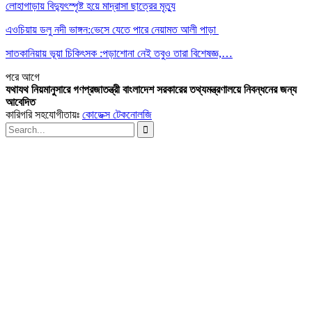
লোহাগাড়ায় বিদ্যুৎস্পৃষ্ট হয়ে মাদ্রাসা ছাত্রের মৃত্যু
এওচিয়ায় ডলু নদী ভাঙ্গন:ভেসে যেতে পারে নেয়ামত আলী পাড়া
সাতকানিয়ায় ভূয়া চিকিৎসক :পড়াশোনা নেই তবুও তারা বিশেষজ্ঞ,…
পরে
আগে
যথাযথ নিয়মানুসারে গণপ্রজাতন্ত্রী বাংলাদেশ সরকারের তথ্যমন্ত্রণালয়ে নিবন্ধনের জন্য
আবেদিত
কারিগরি সহযোগীতায়ঃ
কোডেক্স টেকনোলজি