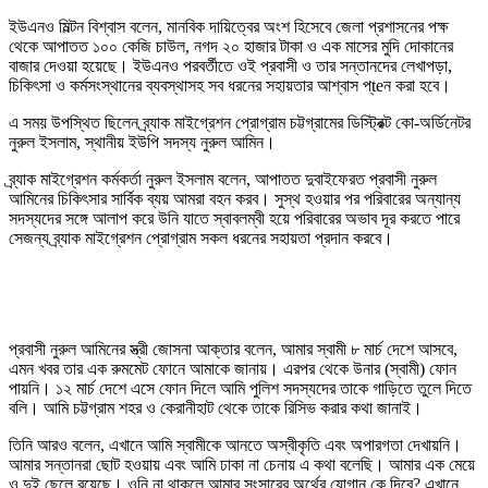
ইউএনও মিল্টন বিশ্বাস বলেন, মানবিক দায়িত্বের অংশ হিসেবে জেলা প্রশাসনের পক্ষ
থেকে আপাতত ১০০ কেজি চাউল, নগদ ২০ হাজার টাকা ও এক মাসের মুদি দোকানের
বাজার দেওয়া হয়েছে। ইউএনও পরবর্তীতে ওই প্রবাসী ও তার সন্তানদের লেখাপড়া,
চিকিৎসা ও কর্মসংস্থানের ব্যবস্থাসহ সব ধরনের সহায়তার আশ্বাস প্teন করা হবে।
এ সময় উপস্থিত ছিলেন ব্র্যাক মাইগ্রেশন প্রোগ্রাম চট্টগ্রামের ডিস্ট্রিক্ট কো-অর্ডিনেটর
নুরুল ইসলাম, স্থানীয় ইউপি সদস্য নুরুল আমিন।
ব্র্যাক মাইগ্রেশন কর্মকর্তা নুরুল ইসলাম বলেন, আপাতত দুবাইফেরত প্রবাসী নুরুল
আমিনের চিকিৎসার সার্বিক ব্যয় আমরা বহন করব। সুস্থ হওয়ার পর পরিবারের অন্যান্য
সদস্যদের সঙ্গে আলাপ করে উনি যাতে স্বাবলম্বী হয়ে পরিবারের অভাব দূর করতে পারে
সেজন্য ব্র্যাক মাইগ্রেশন প্রোগ্রাম সকল ধরনের সহায়তা প্রদান করবে।
প্রবাসী নুরুল আমিনের স্ত্রী জোসনা আক্তার বলেন, আমার স্বামী ৮ মার্চ দেশে আসবে,
এমন খবর তার এক রুমমেট ফোনে আমাকে জানায়। এরপর থেকে উনার (স্বামী) ফোন
পায়নি। ১২ মার্চ দেশে এসে ফোন দিলে আমি পুলিশ সদস্যদের তাকে গাড়িতে তুলে দিতে
বলি। আমি চট্টগ্রাম শহর ও কেরানীহাট থেকে তাকে রিসিভ করার কথা জানাই।
তিনি আরও বলেন, এখানে আমি স্বামীকে আনতে অস্বীকৃতি এবং অপারগতা দেখায়নি।
আমার সন্তানরা ছোট হওয়ায় এবং আমি ঢাকা না চেনায় এ কথা বলেছি। আমার এক মেয়ে
ও দুই ছেলে রয়েছে। ওনি না থাকলে আমার সংসারের অর্থের যোগান কে দিবে? এখানে