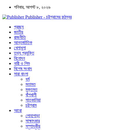
শনিবার, আগস্ট ৮, ২০২৬
Publisher - চট্টগ্রামের কন্ঠস্বর
প্রচ্ছদ
জাতীয়
রাজনীতি
আন্তর্জাতিক
খেলাধুলা
তথ্য প্রযুক্তি
বিনোদন
নারী ও শিশু
বিশেষ সংবাদ
সারা বাংলা
ধর্ম
মতামত
মুক্তমত
বাঁশখালী
সাতকানিয়া
চট্টগ্রাম
আরো
লোহাগাড়া
সাক্ষাৎকার
সম্পাদকীয়