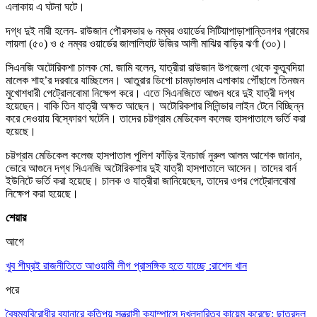
এলাকায় এ ঘটনা ঘটে।
দগ্ধ দুই নারী হলেন- রাউজান পৌরসভার ৬ নম্বর ওয়ার্ডের সিটিয়াপাড়াশান্তিনগর গ্রামের
লায়লা (৫০) ও ৫ নম্বর ওয়ার্ডের জালালিহাট উজির আলী মাঝির বাড়ির ঝর্ণা (৩০)।
সিএনজি অটোরিকশা চালক মো. জামি বলেন, যাত্রীরা রাউজান উপজেলা থেকে কুতুবদিয়া
মালেক শাহ’র দরবারে যাচ্ছিলেন। আতুরার ডিপো চামড়াগুদাম এলাকায় পৌঁছালে তিনজন
মুখোশধারী পেট্রোলবোমা নিক্ষেপ করে। এতে সিএনজিতে আগুন ধরে দুই যাত্রী দগ্ধ
হয়েছেন। বাকি তিন যাত্রী অক্ষত আছেন। অটোরিকশার সিলিন্ডার লাইন টেনে বিচ্ছিন্ন
করে দেওয়ায় বিস্ফোরণ ঘটেনি। তাদের চট্টগ্রাম মেডিকেল কলেজ হাসপাতালে ভর্তি করা
হয়েছে।
চট্টগ্রাম মেডিকেল কলেজ হাসপাতাল পুলিশ ফাঁড়ির ইনচার্জ নুরুল আলম আশেক জানান,
ভোরে আগুনে দগ্ধ সিএনজি অটোরিকশার দুই যাত্রী হাসপাতালে আসেন। তাদের বার্ন
ইউনিটে ভর্তি করা হয়েছে। চালক ও যাত্রীরা জানিয়েছেন, তাদের ওপর পেট্রোলবোমা
নিক্ষেপ করা হয়েছে।
শেয়ার
আগে
খুব শীঘ্রই রাজনীতিতে আওয়ামী লীগ প্রাসঙ্গিক হতে যাচ্ছে :রাশেদ খান
পরে
বৈষম্যবিরোধীর ব্যানারে কতিপয় সন্ত্রাসী ক্যাম্পাসে দখলদারিত্ব কায়েম করেছে: ছাত্রদল