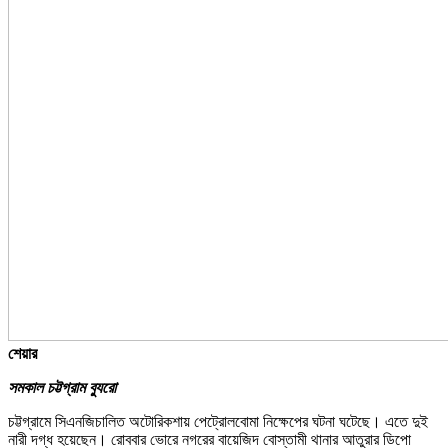
শেয়ার
সমকাল চট্টগ্রাম ব্যুরো
চট্টগ্রামে সিএনজিচালিত অটোরিকশায় পেট্রোলবোমা নিক্ষেপের ঘটনা ঘটেছে। এতে দুই
নারী দগ্ধ হয়েছেন। রোববার ভোরে নগরের বায়েজিদ বোস্তামী থানার আতুরার ডিপো