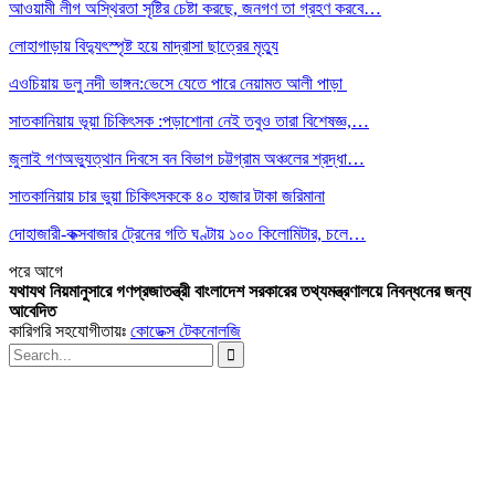
আওয়ামী লীগ অস্থিরতা সৃষ্টির চেষ্টা করছে, জনগণ তা গ্রহণ করবে…
লোহাগাড়ায় বিদ্যুৎস্পৃষ্ট হয়ে মাদ্রাসা ছাত্রের মৃত্যু
এওচিয়ায় ডলু নদী ভাঙ্গন:ভেসে যেতে পারে নেয়ামত আলী পাড়া
সাতকানিয়ায় ভূয়া চিকিৎসক :পড়াশোনা নেই তবুও তারা বিশেষজ্ঞ,…
জুলাই গণঅভ্যুত্থান দিবসে বন বিভাগ চট্টগ্রাম অঞ্চলের শ্রদ্ধা…
সাতকানিয়ায় চার ভুয়া চিকিৎসককে ৪০ হাজার টাকা জরিমানা
দোহাজারী-কক্সবাজার ট্রেনের গতি ঘণ্টায় ১০০ কিলোমিটার, চলে…
পরে
আগে
যথাযথ নিয়মানুসারে গণপ্রজাতন্ত্রী বাংলাদেশ সরকারের তথ্যমন্ত্রণালয়ে নিবন্ধনের জন্য
আবেদিত
কারিগরি সহযোগীতায়ঃ
কোডেক্স টেকনোলজি