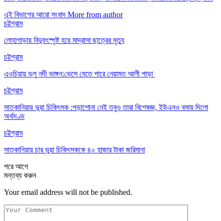
এই বিভাগের আরো সংবাদ
More from author
চট্টগ্রাম
লোহাগাড়ায় বিদ্যুৎস্পৃষ্ট হয়ে মাদ্রাসা ছাত্রের মৃত্যু
চট্টগ্রাম
এওচিয়ায় ডলু নদী ভাঙ্গন:ভেসে যেতে পারে নেয়ামত আলী পাড়া
চট্টগ্রাম
সাতকানিয়ায় ভূয়া চিকিৎসক :পড়াশোনা নেই তবুও তারা বিশেষজ্ঞ, ইউএনও বসায় দিলো
অর্থদণ্ড
চট্টগ্রাম
সাতকানিয়ায় চার ভুয়া চিকিৎসককে ৪০ হাজার টাকা জরিমানা
পরে
আগে
মন্তব্য করুন
Your email address will not be published.