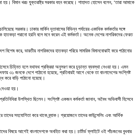
ো হয়। বিমান খরচ যুক্তরাষ্ট্র সরকার বহন করেছে। শাহাদত হোসেন বলেন, ‘তারা আমাকে
য়েছে সরকার। ঢাকায় মার্কিন দূতাবাসের বিভিন্ন পর্যায়ের একাধিক কর্মকর্তার সঙ্গে
উকে হাতকড়া পরানো হয়নি বলে মনে করেন এই কর্মকর্তা। অনেক দেশের নাগরিকদের ফেরত
িন্ন দেশ বিশেষ করে, ভারতীয় নাগরিকদের হাতকড়া পরিয়ে সামরিক বিমানবোঝাই করে পাঠানোর
হিসেবে চিহ্নিত হলে যথাযথ প্রক্রিয়া অনুসরণ করে চূড়ান্ত ব্যবস্থা নেওয়া হয়। এমন
ক দফায় ৩১ জনকে দেশে পাঠানো হয়েছে, প্রতিবারই আগে থেকে তা বাংলাদেশের সংশ্লিষ্ট
বদ্ধ করে বাড়ি পাঠানো হয়েছে।
র দেওয়া হয়।
ার প্রতিনিধিরা উপস্থিত ছিলেন। সংশ্লিষ্ট একজন কর্মকর্তা জানান, অবৈধ অভিবাসী হিসেবে
রে তাদের সহযোগিতা করে থাকে ব্র্যাক। প্রয়োজনে তাদের কাউন্সেলিং এবং আর্থিক
, তাদের বিষয়ে আগেই বাংলাদেশকে অবহিত করা হয়। চার্টার্ড ফ্লাইটে ওই পাঁচজনের বুধবার