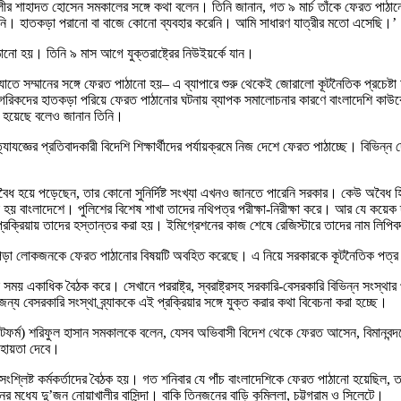
ীর শাহাদত হোসেন সমকালের সঙ্গে কথা বলেন। তিনি জানান, গত ৯ মার্চ তাঁকে ফেরত পাঠান
। হাতকড়া পরানো বা বাজে কোনো ব্যবহার করেনি। আমি সাধারণ যাত্রীর মতো এসেছি।’
ঠানো হয়। তিনি ৯ মাস আগে যুক্তরাষ্ট্রের নিউইয়র্কে যান।
ে সম্মানের সঙ্গে ফেরত পাঠানো হয়– এ ব্যাপারে শুরু থেকেই জোরালো কূটনৈতিক প্রচেষ্টা চালি
নাগরিকদের হাতকড়া পরিয়ে ফেরত পাঠানোর ঘটনায় ব্যাপক সমালোচনার কারণে বাংলাদেশি কা
ানো হয়েছে বলেও জানান তিনি।
্যাযজ্ঞের প্রতিবাদকারী বিদেশি শিক্ষার্থীদের পর্যায়ক্রমে নিজ দেশে ফেরত পাঠাচ্ছে। বিভ
েশি অবৈধ হয়ে পড়েছেন, তার কোনো সুনির্দিষ্ট সংখ্যা এখনও জানতে পারেনি সরকার। কেউ অবৈধ 
নো হয় বাংলাদেশে। পুলিশের বিশেষ শাখা তাদের নথিপত্র পরীক্ষা-নিরীক্ষা করে। আর যে কয়ে
প্রক্রিয়ায় তাদের হস্তান্তর করা হয়। ইমিগ্রেশনের কাজ শেষে রেজিস্টারে তাদের নাম লিপি
হয়ে পড়া লোকজনকে ফেরত পাঠানোর বিষয়টি অবহিত করেছে। এ নিয়ে সরকারকে কূটনৈতিক পত্
্ন সময় একাধিক বৈঠক করে। সেখানে পররাষ্ট্র, স্বরাষ্ট্রসহ সরকারি-বেসরকারি বিভিন্ন সংস্থ
সরকারি সংস্থা ব্র্যাককে এই প্রক্রিয়ার সঙ্গে যুক্ত করার কথা বিবেচনা করা হচ্ছে।
্যাটফর্ম) শরিফুল হাসান সমকালকে বলেন, যেসব অভিবাসী বিদেশ থেকে ফেরত আসেন, বিমানবন্দ
 সহায়তা দেবে।
্রের সংশ্লিষ্ট কর্মকর্তাদের বৈঠক হয়। গত শনিবার যে পাঁচ বাংলাদেশিকে ফেরত পাঠানো হয়েছিল
ধ্যে দু’জন নোয়াখালীর বাসিন্দা। বাকি তিনজনের বাড়ি কুমিল্লা, চট্টগ্রাম ও সিলেটে।