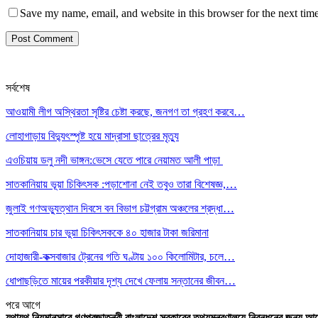
Save my name, email, and website in this browser for the next tim
সর্বশেষ
আওয়ামী লীগ অস্থিরতা সৃষ্টির চেষ্টা করছে, জনগণ তা গ্রহণ করবে…
লোহাগাড়ায় বিদ্যুৎস্পৃষ্ট হয়ে মাদ্রাসা ছাত্রের মৃত্যু
এওচিয়ায় ডলু নদী ভাঙ্গন:ভেসে যেতে পারে নেয়ামত আলী পাড়া
সাতকানিয়ায় ভূয়া চিকিৎসক :পড়াশোনা নেই তবুও তারা বিশেষজ্ঞ,…
জুলাই গণঅভ্যুত্থান দিবসে বন বিভাগ চট্টগ্রাম অঞ্চলের শ্রদ্ধা…
সাতকানিয়ায় চার ভুয়া চিকিৎসককে ৪০ হাজার টাকা জরিমানা
দোহাজারী-কক্সবাজার ট্রেনের গতি ঘণ্টায় ১০০ কিলোমিটার, চলে…
ধোপাছড়িতে মায়ের পরকীয়ার দৃশ্য দেখে ফেলায় সন্তানের জীবন…
পরে
আগে
যথাযথ নিয়মানুসারে গণপ্রজাতন্ত্রী বাংলাদেশ সরকারের তথ্যমন্ত্রণালয়ে নিবন্ধনের জন্য আ