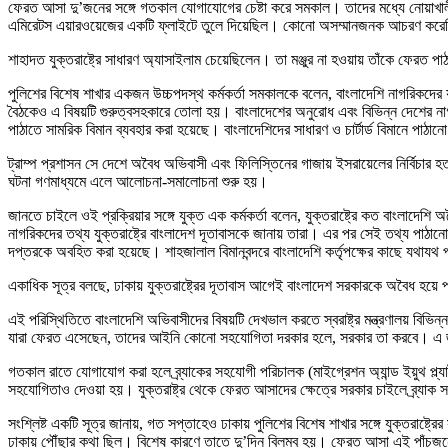
ফেরত আসা দু’জনের সঙ্গে গতকাল যোগাযোগের চেষ্টা করে সমকাল। তাদের মধ্যে নোয়াখাল
এমিরেটস এয়ারওয়েজের একটি ফ্লাইটে তুলে দিয়েছিল। কোনো অসম্মানজনক আচরণ করেনি
শাহাদত যুক্তরাষ্ট্রে সাধারণ অ্যাসাইলাম চেয়েছিলেন। তা মঞ্জুর না হওয়ায় তাঁকে ফেরত পা
পুলিশের বিশেষ শাখার একজন উচ্চপদস্থ কর্মকর্তা সমকালকে বলেন, বাংলাদেশি নাগরিকদের যাত
বৈঠকেও এ বিষয়টি গুরুত্বসহকারে তোলা হয়। বাংলাদেশের অনুরোধ এবং বিভিন্ন দেশের 
পাঠাতে সামরিক বিমান ব্যবহার করা হয়েছে। বাংলাদেশিদের সাধারণ ও চার্টার্ড বিমানে পাঠ
ট্রাম্প প্রশাসন সে দেশে অবৈধ অভিবাসী এবং ফিলিস্তিনের গাজায় ইসরায়েলের নির্বিচার হত
ঘটনা গণমাধ্যমে এলে আলোচনা-সমালোচনা শুরু হয়।
জানতে চাইলে ওই প্রক্রিয়ার সঙ্গে যুক্ত এক কর্মকর্তা বলেন, যুক্তরাষ্ট্রে কত বাংলাদ
নাগরিকদের তথ্য যুক্তরাষ্ট্রে বাংলাদেশ দূতাবাসকে জানায় তারা। এর পর সেই তথ্য পাঠা
দপ্তরকে অবহিত করা হয়েছে। শাহজালাল বিমানবন্দরে বাংলাদেশি কর্তৃপক্ষের কাছে যথাযথ 
একাধিক সূত্র বলছে, ঢাকায় যুক্তরাষ্ট্রের দূতাবাস আগেই বাংলাদেশ সরকারকে অবৈধ 
এই পরিস্থিতিতে বাংলাদেশি অভিবাসীদের বিষয়টি দেখভাল করতে স্বরাষ্ট্র মন্ত্রণালয় বিভিন
যারা ফেরত এসেছেন, তাদের আইনি কোনো সহযোগিতা দরকার হলে, সরকার তা করবে। এ জন্য বে
গতকাল রাতে যোগাযোগ করা হলে ব্র্যাকের সহযোগী পরিচালক (মাইগ্রেশন অ্যান্ড ইয়ুথ প্ল
সহযোগিতাও দেওয়া হয়। যুক্তরাষ্ট্র থেকে ফেরত আসাদের ক্ষেত্রে সরকার চাইলে ব্র্যাক
সংশ্লিষ্ট একটি সূত্র জানায়, গত সপ্তাহেও ঢাকায় পুলিশের বিশেষ শাখার সঙ্গে যুক্তরাষ্ট
ঢাকায় পৌঁছার কথা ছিল। বিশেষ কারণে তাতে দু’দিন বিলম্ব হয়। ফেরত আসা এই পাঁচজনের ম