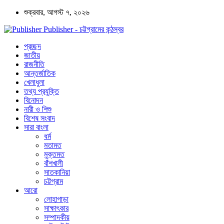
শুক্রবার, আগস্ট ৭, ২০২৬
Publisher - চট্টগ্রামের কন্ঠস্বর
প্রচ্ছদ
জাতীয়
রাজনীতি
আন্তর্জাতিক
খেলাধুলা
তথ্য প্রযুক্তি
বিনোদন
নারী ও শিশু
বিশেষ সংবাদ
সারা বাংলা
ধর্ম
মতামত
মুক্তমত
বাঁশখালী
সাতকানিয়া
চট্টগ্রাম
আরো
লোহাগাড়া
সাক্ষাৎকার
সম্পাদকীয়