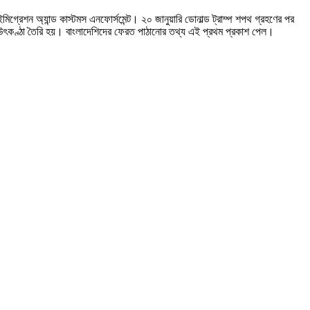
্রেশন অ্যান্ড কাস্টমস এনফোর্সমেন্ট। ২০ জানুয়ারি ডোনাল্ড ট্রাম্প শপথ গ্রহণের পর
ের উৎকণ্ঠা তৈরি হয়। বাংলাদেশিদের ফেরত পাঠানোর তথ্য এই প্রথম প্রকাশ পেল।