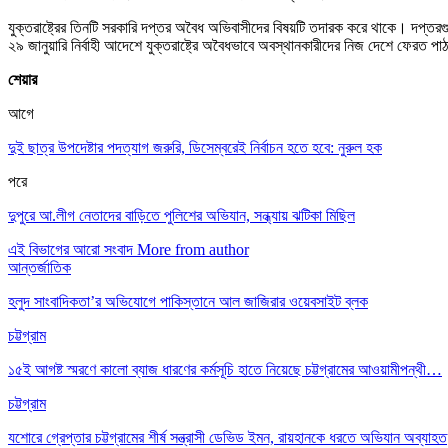
যুক্তরাষ্ট্রের তিনটি সরকারি দপ্তর অবৈধ অভিবাসীদের বিষয়টি তদারক করে থাকে। দপ্তরগুল
২৯ জানুয়ারি নির্বাহী আদেশে যুক্তরাষ্ট্রে অবৈধভাবে অবস্থানকারীদের নিজ দেশে ফের
শেয়ার
আগে
দুই ছাত্র উপদেষ্টার পদত্যাগ জরুরি, ডিসেম্বরেই নির্বাচন হতে হবে: নুরুল হক
পরে
দুপুরে আ.লীগ নেতাদের বাড়িতে পুলিশের অভিযান, সন্ধ্যায় ঝটিকা মিছিল
এই বিভাগের আরো সংবাদ
More from author
আন্তর্জাতিক
হলুদ সাংবাদিকতা’র অভিযোগে পাকিস্তানে আল জাজিরার ওয়েবসাইট ব্লক
চট্টগ্রাম
১৫ই আগষ্ট স্মরণে কালো ব্যাজ ধারণের কর্মসূচি হাতে নিয়েছে চট্টগ্রামের আওয়ামীপন্থী…
চট্টগ্রাম
যশোরে গ্রেপ্তার চট্টগ্রামের শীর্ষ সন্ত্রাসী ডেভিড ইমন, রায়হানকে ধরতে অভিযান অব্যাহত