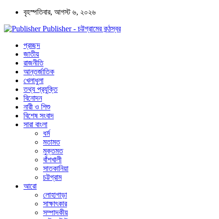
বৃহস্পতিবার, আগস্ট ৬, ২০২৬
Publisher - চট্টগ্রামের কন্ঠস্বর
প্রচ্ছদ
জাতীয়
রাজনীতি
আন্তর্জাতিক
খেলাধুলা
তথ্য প্রযুক্তি
বিনোদন
নারী ও শিশু
বিশেষ সংবাদ
সারা বাংলা
ধর্ম
মতামত
মুক্তমত
বাঁশখালী
সাতকানিয়া
চট্টগ্রাম
আরো
লোহাগাড়া
সাক্ষাৎকার
সম্পাদকীয়