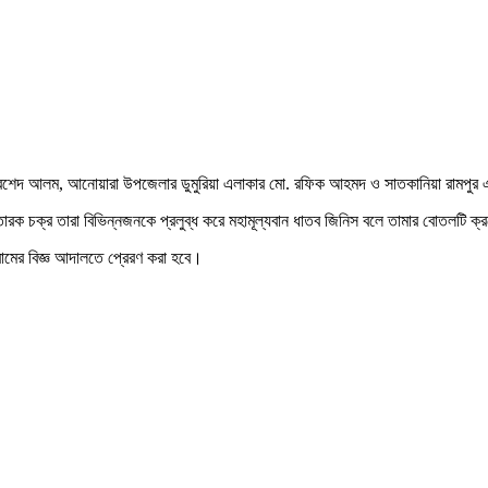
 খোরশেদ আলম, আনোয়ারা উপজেলার ডুমুরিয়া এলাকার মো. রফিক আহমদ ও সাতকানিয়া রামপুর
তারক চক্র তারা বিভিন্নজনকে প্রলুব্ধ করে মহামূল্যবান ধাতব জিনিস বলে তামার বোতলটি ক্
রামের বিজ্ঞ আদালতে প্রেরণ করা হবে।