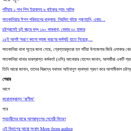
পটিয়ায় ১ লাখ পিস ইয়াবাসহ ৬ বাইকার গ্যাং আটক
সাতকানিয়ায় ঈগল পরিবহনের ধাক্কায় নিয়মিত ঘটছে প্রাণহানি, এবার…
চট্টগ্রামেই দুই বছরে বন্ধ ১৯০ কারখানা, বেকার ৩০ হাজার
১৫ই আগষ্ট স্মরণে কালো ব্যাজ ধারণের কর্মসূচি হাতে নিয়েছে…
সাতকানিয়া থানা সূত্রে জানা গেছে, গ্রেপ্তারকৃতরা হল পটিয়া উপজেলার জিরি এলাকার
সাতকানিয়া থানার ভারপ্রাপ্ত কর্মকর্তা (ওসি) আনোয়ার হোসেন জানান, আসমাীরা একটি প্র
তিনি আরো জানান, তাদের বিরুদ্ধে যথাযথ আইনানুগ ব্যবস্থা গ্রহণ করে আগামীকাল চট্টগ্
শেয়ার
আগে
করোনাক্রান্ত ‘রাণীমা’
পরে
পথচারীদের মাঝে আশরাফুলের সেহেরী বিতরণ
এই বিভাগের আরো সংবাদ
More from author