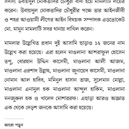
সদস্য উবায়দুল মোকতাদির চৌধুরী বাদী হয়ে মামলাটি দায়ের
করেন। উবায়দুল মোকতাদির চৌধুরীর পক্ষে তার আইনজীবী
ও শহর আওয়ামী লীগের আইন বিষয়ক সম্পাদক এডভোকেট
মো. মামুন মামলাটি সদর থানায় দাখিল করেন।
মামলার উল্লেখিত প্রধান দুই আসামি ছাড়াও ১২ জনের নাম
উল্লেখ করা হয়েছে। এরা হলেন মাওলানা আশরাফুল হোসেন
তপু, বোরহান উদ্দিন কাসেমী, মাওলানা আলী আজম,
মাওলানা এরশাদ উল্লাহ, মাওলানা জুনায়েদ কাসেমী, মাওলানা
নোমান আল হাবিব, মমিনুল হাসান তাজ, সুলেমান মোল্লা,
মাওলানা এনামুল হক মাওলানা আব্দুল হাকিম, মাওলানা
মনজুরুল হক ও খালেদ মোশাররফ। এছাড়া আরও অজ্ঞাত
এক থেকে দেড়শ জনকে আসামি করা হয়েছে।
আরো পড়ুন