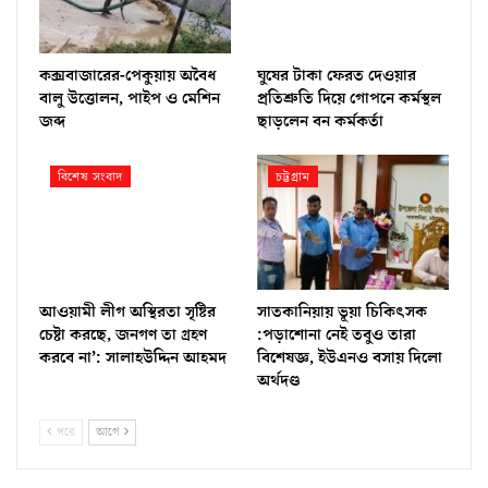
কক্সবাজারের-পেকুয়ায় অবৈধ
ঘুষের টাকা ফেরত দেওয়ার
বালু উত্তোলন, পাইপ ও মেশিন
প্রতিশ্রুতি দিয়ে গোপনে কর্মস্থল
জব্দ
ছাড়লেন বন কর্মকর্তা
বিশেষ সংবাদ
চট্টগ্রাম
আওয়ামী লীগ অস্থিরতা সৃষ্টির
সাতকানিয়ায় ভূয়া চিকিৎসক
চেষ্টা করছে, জনগণ তা গ্রহণ
:পড়াশোনা নেই তবুও তারা
করবে না’: সালাহউদ্দিন আহমদ
বিশেষজ্ঞ, ইউএনও বসায় দিলো
অর্থদণ্ড
পরে
আগে