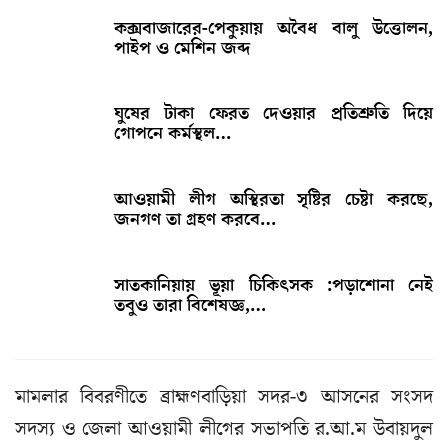
কক্সবাজারের-পেকুয়ায় অবৈধ বালু উত্তোলন,
পাইপ ও মেশিন জব্দ
ঘুষের টাকা ফেরত দেওয়ার প্রতিশ্রুতি দিয়ে
গোপনে কর্মস্থল…
আওয়ামী লীগ অস্থিরতা সৃষ্টির চেষ্টা করছে,
জনগণ তা গ্রহণ করবে…
সাতকানিয়ায় ভূয়া চিকিৎসক :পড়াশোনা নেই
তবুও তারা বিশেষজ্ঞ,…
মামলার বিবরণীতে ব্রাহ্মণবাড়িয়া সদর-৩ আসনের সংসদ
সদস্য ও জেলা আওয়ামী লীগের সভাপতি র.আ.ম উবায়দুল