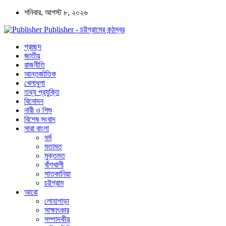
শনিবার, আগস্ট ৮, ২০২৬
Publisher - চট্টগ্রামের কন্ঠস্বর
প্রচ্ছদ
জাতীয়
রাজনীতি
আন্তর্জাতিক
খেলাধুলা
তথ্য প্রযুক্তি
বিনোদন
নারী ও শিশু
বিশেষ সংবাদ
সারা বাংলা
ধর্ম
মতামত
মুক্তমত
বাঁশখালী
সাতকানিয়া
চট্টগ্রাম
আরো
লোহাগাড়া
সাক্ষাৎকার
সম্পাদকীয়