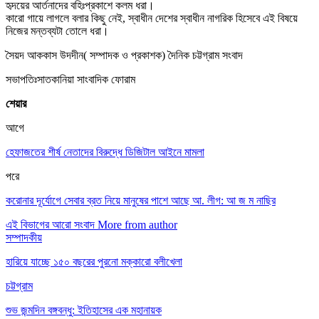
হৃদয়ের আর্তনাদের বহিঃপ্রকাশে কলম ধরা।
কারো গায়ে লাগলে বলার কিছু নেই, স্বাধীন দেশের স্বাধীন নাগরিক হিসেবে এই বিষয়ে
নিজের মন্তব্যটা তোলে ধরা।
সৈয়দ আককাস উদদীন( সম্পাদক ও প্রকাশক) দৈনিক চট্টগ্রাম সংবাদ
সভাপতিঃসাতকানিয়া সাংবাদিক ফোরাম
শেয়ার
আগে
হেফাজতের শীর্ষ নেতাদের বিরুদ্ধে ডিজিটাল আইনে মামলা
পরে
করোনার দূর্যোগে সেবার ব্রত নিয়ে মানুষের পাশে আছে আ. লীগ: আ জ ম নাছির
এই বিভাগের আরো সংবাদ
More from author
সম্পাদকীয়
হারিয়ে যাচ্ছে ১৫০ বছরের পুরনো মক্কারো বলীখেলা
চট্টগ্রাম
শুভ জন্মদিন বঙ্গবন্ধু: ইতিহাসের এক মহানায়ক