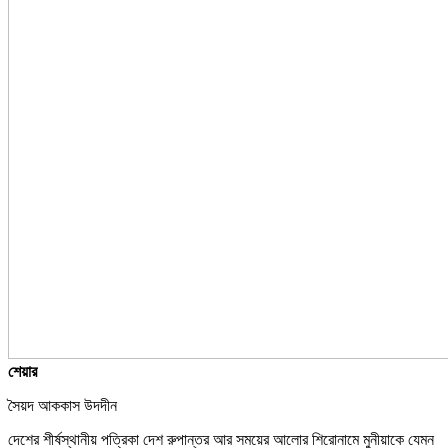
শেয়ার
সৈয়দ আককাস উদদীন
দেশের শীর্ষস্থানীয় পত্রিকা দেশ রুপান্তর আর সময়ের আলোর শিরোনামে মুনীয়াকে যেমন