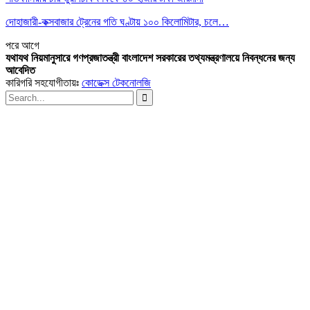
দোহাজারী-কক্সবাজার ট্রেনের গতি ঘণ্টায় ১০০ কিলোমিটার, চলে…
পরে
আগে
যথাযথ নিয়মানুসারে গণপ্রজাতন্ত্রী বাংলাদেশ সরকারের তথ্যমন্ত্রণালয়ে নিবন্ধনের জন্য
আবেদিত
কারিগরি সহযোগীতায়ঃ
কোডেক্স টেকনোলজি