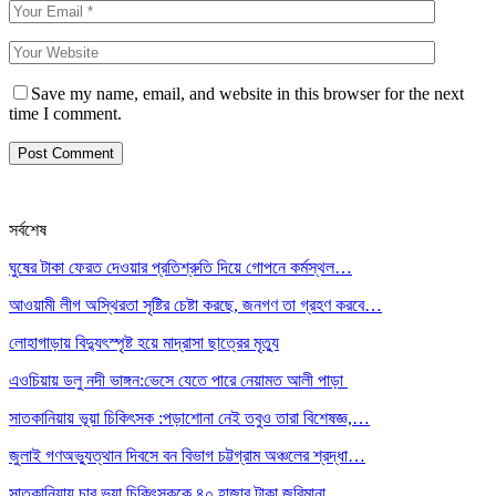
Save my name, email, and website in this browser for the next
time I comment.
সর্বশেষ
ঘুষের টাকা ফেরত দেওয়ার প্রতিশ্রুতি দিয়ে গোপনে কর্মস্থল…
আওয়ামী লীগ অস্থিরতা সৃষ্টির চেষ্টা করছে, জনগণ তা গ্রহণ করবে…
লোহাগাড়ায় বিদ্যুৎস্পৃষ্ট হয়ে মাদ্রাসা ছাত্রের মৃত্যু
এওচিয়ায় ডলু নদী ভাঙ্গন:ভেসে যেতে পারে নেয়ামত আলী পাড়া
সাতকানিয়ায় ভূয়া চিকিৎসক :পড়াশোনা নেই তবুও তারা বিশেষজ্ঞ,…
জুলাই গণঅভ্যুত্থান দিবসে বন বিভাগ চট্টগ্রাম অঞ্চলের শ্রদ্ধা…
সাতকানিয়ায় চার ভুয়া চিকিৎসককে ৪০ হাজার টাকা জরিমানা