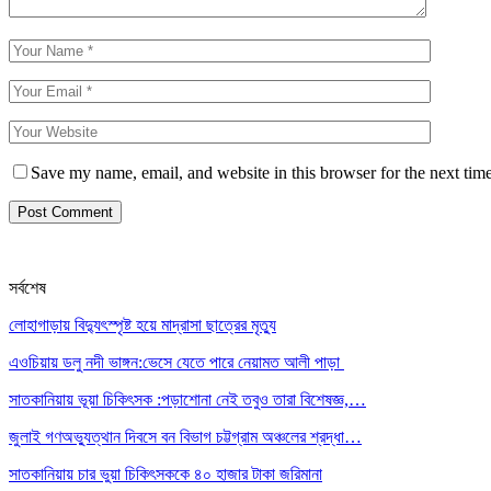
Save my name, email, and website in this browser for the next tim
সর্বশেষ
লোহাগাড়ায় বিদ্যুৎস্পৃষ্ট হয়ে মাদ্রাসা ছাত্রের মৃত্যু
এওচিয়ায় ডলু নদী ভাঙ্গন:ভেসে যেতে পারে নেয়ামত আলী পাড়া
সাতকানিয়ায় ভূয়া চিকিৎসক :পড়াশোনা নেই তবুও তারা বিশেষজ্ঞ,…
জুলাই গণঅভ্যুত্থান দিবসে বন বিভাগ চট্টগ্রাম অঞ্চলের শ্রদ্ধা…
সাতকানিয়ায় চার ভুয়া চিকিৎসককে ৪০ হাজার টাকা জরিমানা