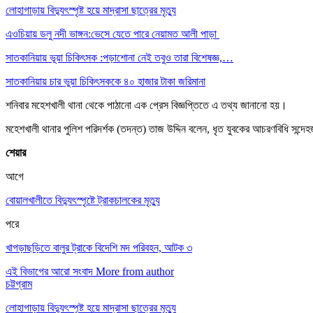
লোহাগাড়ায় বিদ্যুৎস্পৃষ্ট হয়ে মাদ্রাসা ছাত্রের মৃত্যু
এওচিয়ায় ডলু নদী ভাঙ্গন:ভেসে যেতে পারে নেয়ামত আলী পাড়া
সাতকানিয়ায় ভূয়া চিকিৎসক :পড়াশোনা নেই তবুও তারা বিশেষজ্ঞ,…
সাতকানিয়ায় চার ভুয়া চিকিৎসককে ৪০ হাজার টাকা জরিমানা
শনিবার মহেশখালী থানা থেকে পাঠানো এক প্রেস বিজ্ঞপ্তিতে এ তথ্য জানানো হয়।
মহেশখালী থানার পুলিশ পরিদর্শক (তদন্ত) তাজ উদ্দিন বলেন, ধৃত যুবকের আচরণবিধি সন্দ
শেয়ার
আগে
বোয়ালখালীতে বিদ্যুৎস্পৃষ্টে ট্রাকচালকের মৃত্যু
পরে
খাগড়াছড়িতে বালুর ট্রাকে বিদেশি মদ পরিবহন, আটক ৩
এই বিভাগের আরো সংবাদ
More from author
চট্টগ্রাম
লোহাগাড়ায় বিদ্যুৎস্পৃষ্ট হয়ে মাদ্রাসা ছাত্রের মৃত্যু