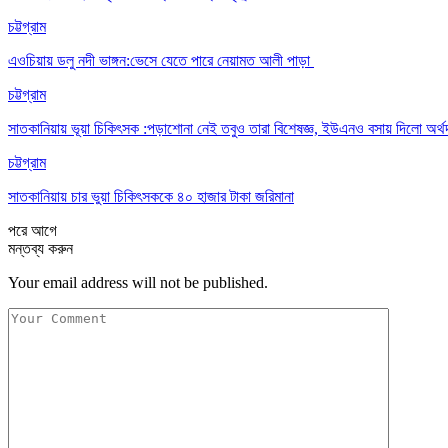
চট্টগ্রাম
এওচিয়ায় ডলু নদী ভাঙ্গন:ভেসে যেতে পারে নেয়ামত আলী পাড়া
চট্টগ্রাম
সাতকানিয়ায় ভূয়া চিকিৎসক :পড়াশোনা নেই তবুও তারা বিশেষজ্ঞ, ইউএনও বসায় দিলো অর্থ
চট্টগ্রাম
সাতকানিয়ায় চার ভুয়া চিকিৎসককে ৪০ হাজার টাকা জরিমানা
পরে
আগে
মন্তব্য করুন
Your email address will not be published.