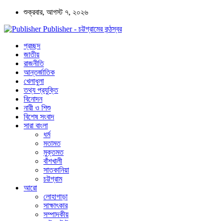
শুক্রবার, আগস্ট ৭, ২০২৬
Publisher - চট্টগ্রামের কন্ঠস্বর
প্রচ্ছদ
জাতীয়
রাজনীতি
আন্তর্জাতিক
খেলাধুলা
তথ্য প্রযুক্তি
বিনোদন
নারী ও শিশু
বিশেষ সংবাদ
সারা বাংলা
ধর্ম
মতামত
মুক্তমত
বাঁশখালী
সাতকানিয়া
চট্টগ্রাম
আরো
লোহাগাড়া
সাক্ষাৎকার
সম্পাদকীয়