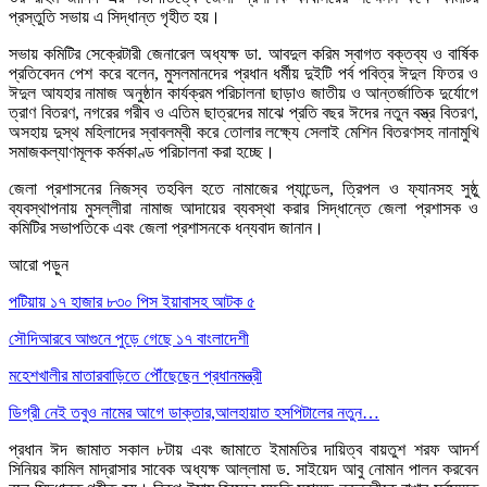
প্রস্তুতি সভায় এ সিদ্ধান্ত গৃহীত হয়।
সভায় কমিটির সেক্রেটারী জেনারেল অধ্যক্ষ ডা. আবদুল করিম স্বাগত বক্তব্য ও বার্ষিক
প্রতিবেদন পেশ করে বলেন, মুসলমানদের প্রধান ধর্মীয় দুইটি পর্ব পবিত্র ঈদুল ফিতর ও
ঈদুল আযহার নামাজ অনুষ্ঠান কার্যক্রম পরিচালনা ছাড়াও জাতীয় ও আন্তর্জাতিক দুর্যোগে
ত্রাণ বিতরণ, নগরের গরীব ও এতিম ছাত্রদের মাঝে প্রতি বছর ঈদের নতুন বস্ত্র বিতরণ,
অসহায় দুস্থ মহিলাদের স্বাবলম্বী করে তোলার লক্ষ্যে সেলাই মেশিন বিতরণসহ নানামুখি
সমাজকল্যাণমূলক কর্মকাণ্ড পরিচালনা করা হচ্ছে।
জেলা প্রশাসনের নিজস্ব তহবিল হতে নামাজের প্যান্ডেল, ত্রিপল ও ফ্যানসহ সুষ্ঠু
ব্যবস্থাপনায় মুসল্লীরা নামাজ আদায়ের ব্যবস্থা করার সিদ্ধান্তে জেলা প্রশাসক ও
কমিটির সভাপতিকে এবং জেলা প্রশাসনকে ধন্যবাদ জানান।
আরো পড়ুন
পটিয়ায় ১৭ হাজার ৮৩০ পিস ইয়াবাসহ আটক ৫
সৌদিআরবে আগুনে পুড়ে গেছে ১৭ বাংলাদেশী
মহেশখালীর মাতারবাড়িতে পৌঁছেছেন প্রধানমন্ত্রী
ডিগ্রী নেই তবুও নামের আগে ডাক্তার,আলহায়াত হসপিটালের নতুন…
প্রধান ঈদ জামাত সকাল ৮টায় এবং জামাতে ইমামতির দায়িত্ব বায়তুশ শরফ আদর্শ
সিনিয়র কামিল মাদ্রাসার সাবেক অধ্যক্ষ আল্লামা ড. সাইয়েদ আবু নোমান পালন করবেন