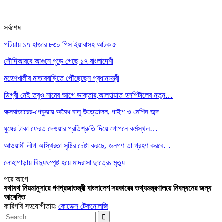
সর্বশেষ
পটিয়ায় ১৭ হাজার ৮৩০ পিস ইয়াবাসহ আটক ৫
সৌদিআরবে আগুনে পুড়ে গেছে ১৭ বাংলাদেশী
মহেশখালীর মাতারবাড়িতে পৌঁছেছেন প্রধানমন্ত্রী
ডিগ্রী নেই তবুও নামের আগে ডাক্তার,আলহায়াত হসপিটালের নতুন…
কক্সবাজারের-পেকুয়ায় অবৈধ বালু উত্তোলন, পাইপ ও মেশিন জব্দ
ঘুষের টাকা ফেরত দেওয়ার প্রতিশ্রুতি দিয়ে গোপনে কর্মস্থল…
আওয়ামী লীগ অস্থিরতা সৃষ্টির চেষ্টা করছে, জনগণ তা গ্রহণ করবে…
লোহাগাড়ায় বিদ্যুৎস্পৃষ্ট হয়ে মাদ্রাসা ছাত্রের মৃত্যু
পরে
আগে
যথাযথ নিয়মানুসারে গণপ্রজাতন্ত্রী বাংলাদেশ সরকারের তথ্যমন্ত্রণালয়ে নিবন্ধনের জন্য
আবেদিত
কারিগরি সহযোগীতায়ঃ
কোডেক্স টেকনোলজি