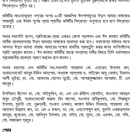
বলে সিদ্ধান্ত গৃহীত হয়। বিকল্প ইমাম হিসেবে মুফতি মুহাম্মদ নুরুন্নবীকে রাখার সর্বসম্মত
সিদ্ধান্তও গৃহীত হয়।
কমিটির আওতাভুক্ত নগরের অপর ৯৩টি আঞ্চলিক ঈদগাসমূহের ঈদুল আযহা নামাজের
সময়সূচি এবং ঈমাম পূর্বের ন্যায় স্থানীয় কমিটির সিদ্ধান্ত অনুসারে হবে বলে সিদ্ধান্ত
হয়েছে।
সভার সভাপতি বলেন, প্রতিবারের ন্যায় এবারও জেলা প্রশাসন এবং ঈদ জামাত কমিটির
সার্বিক ব্যবস্থাপনায় ঈদুল আযহার নামাজের ব্যবস্থা করা হবে। যথাযোগ্য মর্যাদার সাথে
আসন্ন ঈদুল আযহা নামাজ আদায়ের লক্ষ্যে যাবতীয় প্রস্তুতি করার জন্য সংশ্লিষ্টদের
প্রতি আহ্বান জানান। ঈদ জামাত কমিটির আরো অন্যান্য দাবীর বিষয়ে তিনি যথাসম্ভব
প্রয়োজনীয় ব্যবস্থা গ্রহণ করবেন বলে জানান।
সভায় বক্তব্য দেন কমিটির সহ-সভাপতি শাহজাদা মো. এনায়েত উল্লাহ খান,
অ্যাডভোকেট মাহবুব উদ্দিন আহম্মেদ, অধ্যক্ষ আল্লামা ড. সাইয়েদ আবু নোমান, ইরফান
আলী ভূইয়া, ডা. মো. আকতার হোসেন ভুট্টো, মো. আশরাফুজ্জামান আশরাফ, টি. এম
মাহবুব।
উপস্থিত ছিলেন ডা. মো. সাইফুদ্দিন, ডা. এস এম রবিউল হোসাইন, মাওলানা আবদুল
মাবুদ চৌধুরী, অ্যাডভোকেট মারুফ বিন কাশেম, মওলানা হাবিবুল্লাহ, মো. সিরাজুল
ইসলাম, মুফতি মো. নুরুন্নবী, শওকত ওসমান, জামাল উদ্দিন সিকদার, শাহজাদা মো.
আহসান উল্ল্যাহ খান, ডা. এম এ ফজল, ডা. মো. এহতেশামুল হুদা, মুফতি ওবায়দুল্লাহ
মাহমুদ, জুনায়েদ, মো. আনিসুল ইসলাম, মো. নাইম, মো. সুমন, মো. এরশাদ, মো. শফি,
মো. সাজারুল প্রমুখ।
শেয়ার