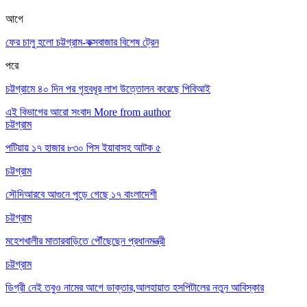
আগে
ফের চালু হলো চট্টগ্রাম-কক্সবাজার বিশেষ ট্রেন
পরে
চট্টগ্রামে ৪০ দিন পর গৃহবধূর লাশ উত্তোলন করেছে পিবিআই
এই বিভাগের আরো সংবাদ
More from author
চট্টগ্রাম
পটিয়ায় ১৭ হাজার ৮৩০ পিস ইয়াবাসহ আটক ৫
চট্টগ্রাম
সৌদিআরবে আগুনে পুড়ে গেছে ১৭ বাংলাদেশী
চট্টগ্রাম
মহেশখালীর মাতারবাড়িতে পৌঁছেছেন প্রধানমন্ত্রী
চট্টগ্রাম
ডিগ্রী নেই তবুও নামের আগে ডাক্তার,আলহায়াত হসপিটালের নতুন আবিস্কার