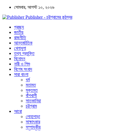
সোমবার, আগস্ট ১০, ২০২৬
Publisher - চট্টগ্রামের কন্ঠস্বর
প্রচ্ছদ
জাতীয়
রাজনীতি
আন্তর্জাতিক
খেলাধুলা
তথ্য প্রযুক্তি
বিনোদন
নারী ও শিশু
বিশেষ সংবাদ
সারা বাংলা
ধর্ম
মতামত
মুক্তমত
বাঁশখালী
সাতকানিয়া
চট্টগ্রাম
আরো
লোহাগাড়া
সাক্ষাৎকার
সম্পাদকীয়