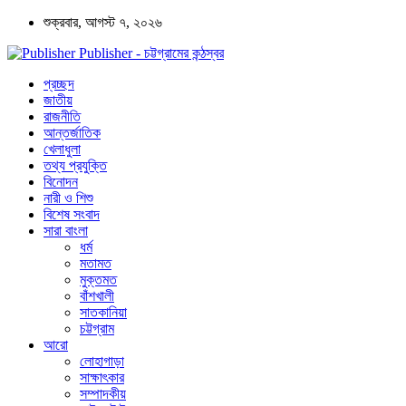
শুক্রবার, আগস্ট ৭, ২০২৬
Publisher - চট্টগ্রামের কন্ঠস্বর
প্রচ্ছদ
জাতীয়
রাজনীতি
আন্তর্জাতিক
খেলাধুলা
তথ্য প্রযুক্তি
বিনোদন
নারী ও শিশু
বিশেষ সংবাদ
সারা বাংলা
ধর্ম
মতামত
মুক্তমত
বাঁশখালী
সাতকানিয়া
চট্টগ্রাম
আরো
লোহাগাড়া
সাক্ষাৎকার
সম্পাদকীয়