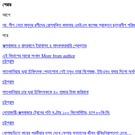
শেয়ার
আগে
আ. লীগ নেতা মামুনুর রশীদের রোগমুক্তি কামনায় এমইএস কলেজ প্রাক্তন ছাত্রলীগ পরি
পরে
কক্সবাজার ও বান্দরবানে ইয়াবাসহ ৪ মাদককারবারি গ্রেপ্তার
এই বিভাগের আরো সংবাদ
More from author
চট্টগ্রাম
সাতকানিয়ায় ভূয়া চিকিৎসক :পড়াশোনা নেই তবুও তারা বিশেষজ্ঞ, ইউএনও বসায় দিলো অর্থ
চট্টগ্রাম
সাতকানিয়ায় চার ভুয়া চিকিৎসককে ৪০ হাজার টাকা জরিমানা
চট্টগ্রাম
দোহাজারী-কক্সবাজার ট্রেনের গতি ঘণ্টায় ১০০ কিলোমিটার, চলে ৮০কি:মি:
চট্টগ্রাম
ধোপাছড়িতে মায়ের পরকীয়ার দৃশ্য দেখে ফেলায় সন্তানের জীবন ঝুঁকিঃনিরাপত্তা চেয়ে…