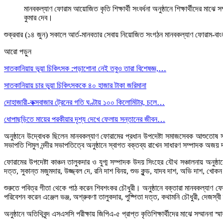
মানবকল্যাণ ফোরাম আয়োজিত কৃতি শিক্ষার্থী সংবর্ধনা অনুষ্ঠানে শিক্ষার্থীদের মাঝে
কুমার দেব।
শুক্রবার (১৪ জুন) সকালে আর্ত-মানবতার সেবায় নিয়োজিত সংগঠন মানবকল্যাণ ফোরাম-বাংলাদেশ’
আরো পড়ুন
সাতকানিয়ায় ভূয়া চিকিৎসক :পড়াশোনা নেই তবুও তারা বিশেষজ্ঞ,…
সাতকানিয়ায় চার ভুয়া চিকিৎসককে ৪০ হাজার টাকা জরিমানা
দোহাজারী-কক্সবাজার ট্রেনের গতি ঘণ্টায় ১০০ কিলোমিটার, চলে…
ধোপাছড়িতে মায়ের পরকীয়ার দৃশ্য দেখে ফেলায় সন্তানের জীবন…
অনুষ্ঠানে উদ্বোধক ছিলেন মানবকল্যাণ ফোরামের প্রধান উপদেষ্টা সমাজসেবক আশুতোষ সরকা
সভাপতি শিমুল নন্দীর সভাপতিত্বে অনুষ্ঠানে স্বাগত বক্তব্য রাখেন সাধারণ সম্পাদক অজ
ফোরামের উপদেষ্টা কাঞ্চন তালুকদার ও যুগ্ম সম্পাদক উদয় সিংহের যৌথ সঞ্চালনায় অনুষ্
দত্ত, সুকান্ত মজুমদার, উজ্জ্বল দে, রনি দাশ বিনয়, শুভ কুন্ড, যাদব দাশ, অভি দাশ, খোকন
শুরুতে পবিত্র গীতা থেকে পাঠ করেন শিবশংকর চৌধুরী। অনুষ্ঠানে বক্তারা মানবকল্যাণ ফোর
পরিবেশন করেন এঞ্জেল ভঞ্জ, অশ্রুকণা তালুকদার, পুষ্পিতা দত্ত, কথামনি চৌধুরী, দেজস্বী
অনুষ্ঠানে অতিথিবৃন্দ এসএসসি পরীক্ষায় জিপিএ-৫ প্রাপ্ত কৃতিশিক্ষার্থীদের মাঝে সম্মাননা 