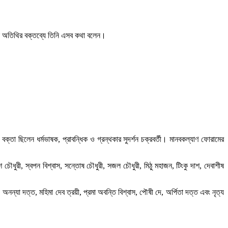
্রধান অতিথির বক্তব্যে তিনি এসব কথা বলেন।
্তা ছিলেন ধর্মভাষক, প্রাবন্ধিক ও গ্রন্থকার সুদর্শন চক্রবর্তী। মানবকল্যাণ ফোরামের
চৌধুরী, স্বপন বিশ্বাস, সন্তোষ চৌধুরী, সজল চৌধুরী, মিঠু মহাজন, টিংকু দাশ, দেবাশীষ
নন্যা দত্ত, মহিমা দেব ত্রয়ী, প্রমা অবন্তি বিশ্বাস, পৌষী দে, অর্পিতা দত্ত এবং নৃত্য