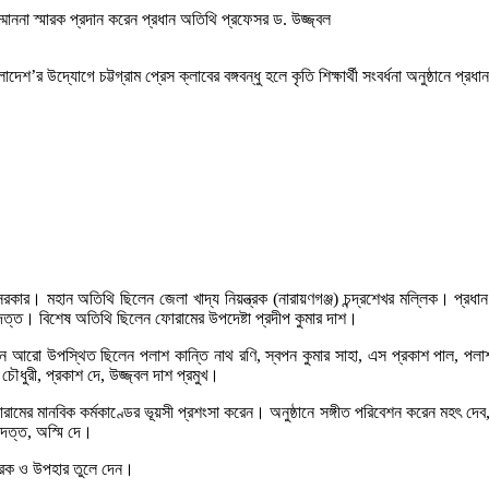
 সম্মাননা স্মারক প্রদান করেন প্রধান অতিথি প্রফেসর ড. উজ্জ্বল
র উদ্যোগে চট্টগ্রাম প্রেস ক্লাবের বঙ্গবন্ধু হলে কৃতি শিক্ষার্থী সংবর্ধনা অনুষ্ঠানে প
র। মহান অতিথি ছিলেন জেলা খাদ্য নিয়ন্ত্রক (নারায়ণগঞ্জ) চন্দ্রশেখর মল্লিক। প্রধান বক
য় দত্ত। বিশেষ অতিথি ছিলেন ফোরামের উপদেষ্টা প্রদীপ কুমার দাশ।
ঠানে আরো উপস্থিত ছিলেন পলাশ কান্তি নাথ রণি, স্বপন কুমার সাহা, এস প্রকাশ পাল, পলাশ 
 চৌধুরী, প্রকাশ দে, উজ্জ্বল দাশ প্রমুখ।
ামের মানবিক কর্মকাণ্ডের ভূয়সী প্রশংসা করেন। অনুষ্ঠানে সঙ্গীত পরিবেশন করেন মহৎ দেব, অ
 দত্ত, অস্মি দে।
স্মারক ও উপহার তুলে দেন।