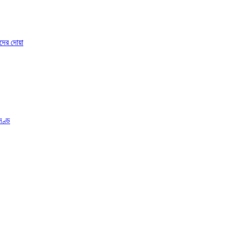
ষদের দোয়া
দণ্ড