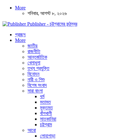
More
শনিবার, আগস্ট ৮, ২০২৬
Publisher - চট্টগ্রামের কন্ঠস্বর
প্রচ্ছদ
More
জাতীয়
রাজনীতি
আন্তর্জাতিক
খেলাধুলা
তথ্য প্রযুক্তি
বিনোদন
নারী ও শিশু
বিশেষ সংবাদ
সারা বাংলা
ধর্ম
মতামত
মুক্তমত
বাঁশখালী
সাতকানিয়া
চট্টগ্রাম
আরো
লোহাগাড়া