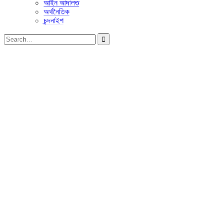
আইন আদালত
অর্থনৈতিক
চন্দনাইশ