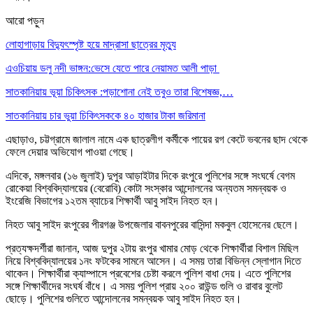
আরো পড়ুন
লোহাগাড়ায় বিদ্যুৎস্পৃষ্ট হয়ে মাদ্রাসা ছাত্রের মৃত্যু
এওচিয়ায় ডলু নদী ভাঙ্গন:ভেসে যেতে পারে নেয়ামত আলী পাড়া
সাতকানিয়ায় ভূয়া চিকিৎসক :পড়াশোনা নেই তবুও তারা বিশেষজ্ঞ,…
সাতকানিয়ায় চার ভুয়া চিকিৎসককে ৪০ হাজার টাকা জরিমানা
এছাড়াও, চট্টগ্রামে জালাল নামে এক ছাত্রলীগ কর্মীকে পায়ের রগ কেটে ভবনের ছাদ থেকে
ফেলে দেয়ার অভিযোগ পাওয়া গেছে।
এদিকে, মঙ্গলবার (১৬ জুলাই) দুপুর আড়াইটার দিকে রংপুরে পুলিশের সঙ্গে সংঘর্ষে বেগম
রোকেয়া বিশ্ববিদ্যালয়ের (বেরোবি) কোটা সংস্কার আন্দোলনের অন্যতম সমন্বয়ক ও
ইংরেজি বিভাগের ১২তম ব্যাচের শিক্ষার্থী আবু সাইদ নিহত হন।
নিহত আবু সাইদ রংপুরের পীরগঞ্জ উপজেলার বাবনপুরের বাসিন্দা মকবুল হোসেনের ছেলে।
প্রত্যক্ষদর্শীরা জানান, আজ দুপুর ২টায় রংপুর খামার মোড় থেকে শিক্ষার্থীরা বিশাল মিছিল
নিয়ে বিশ্ববিদ্যালয়ের ১নং ফটকের সামনে আসেন। এ সময় তারা বিভিন্ন স্লোগান দিতে
থাকেন। শিক্ষার্থীরা ক্যাম্পাসে প্রবেশের চেষ্টা করলে পুলিশ বাধা দেয়। এতে পুলিশের
সঙ্গে শিক্ষার্থীদের সংঘর্ষ বাঁধে। এ সময় পুলিশ প্রায় ২০০ রাউন্ড গুলি ও রাবার বুলেট
ছোড়ে। পুলিশের গুলিতে আন্দোলনের সমন্বয়ক আবু সাইদ নিহত হন।