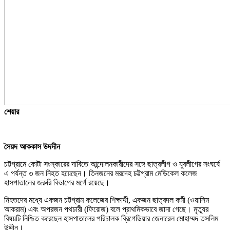
শেয়ার
সৈয়দ আককাস উদদীন
চট্টগ্রামে কোটা সংস্কারের দাবিতে আন্দোলনকারীদের সঙ্গে ছাত্রলীগ ও যুবলীগের সংঘর্ষে
এ পর্যন্ত ৩ জন নিহত হয়েছেন। তিনজনের মরদেহ চট্টগ্রাম মেডিকেল কলেজ
হাসপাতালের জরুরি বিভাগের মর্গে রয়েছে।
নিহতদের মধ্যে একজন চট্টগ্রাম কলেজের শিক্ষার্থী, একজন ছাত্রদল কর্মী (ওয়াসিম
আকরাম) এবং অপরজন পথচারী (ফিরোজ) বলে প্রাথমিকভাবে জানা গেছে। মৃত্যুর
বিষয়টি নিশ্চিত করেছেন হাসপাতালের পরিচালক ব্রিগেডিয়ার জেনারেল মোহাম্মদ তসলিম
উদ্দীন।