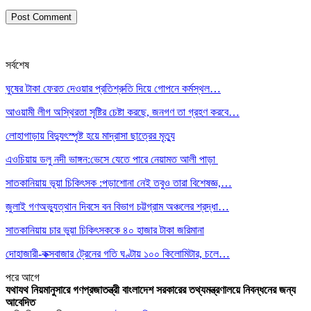
সর্বশেষ
ঘুষের টাকা ফেরত দেওয়ার প্রতিশ্রুতি দিয়ে গোপনে কর্মস্থল…
আওয়ামী লীগ অস্থিরতা সৃষ্টির চেষ্টা করছে, জনগণ তা গ্রহণ করবে…
লোহাগাড়ায় বিদ্যুৎস্পৃষ্ট হয়ে মাদ্রাসা ছাত্রের মৃত্যু
এওচিয়ায় ডলু নদী ভাঙ্গন:ভেসে যেতে পারে নেয়ামত আলী পাড়া
সাতকানিয়ায় ভূয়া চিকিৎসক :পড়াশোনা নেই তবুও তারা বিশেষজ্ঞ,…
জুলাই গণঅভ্যুত্থান দিবসে বন বিভাগ চট্টগ্রাম অঞ্চলের শ্রদ্ধা…
সাতকানিয়ায় চার ভুয়া চিকিৎসককে ৪০ হাজার টাকা জরিমানা
দোহাজারী-কক্সবাজার ট্রেনের গতি ঘণ্টায় ১০০ কিলোমিটার, চলে…
পরে
আগে
যথাযথ নিয়মানুসারে গণপ্রজাতন্ত্রী বাংলাদেশ সরকারের তথ্যমন্ত্রণালয়ে নিবন্ধনের জন্য
আবেদিত