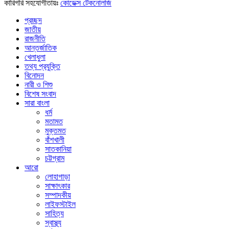
কারিগরি সহযোগীতায়ঃ
কোডেক্স টেকনোলজি
প্রচ্ছদ
জাতীয়
রাজনীতি
আন্তর্জাতিক
খেলাধুলা
তথ্য প্রযুক্তি
বিনোদন
নারী ও শিশু
বিশেষ সংবাদ
সারা বাংলা
ধর্ম
মতামত
মুক্তমত
বাঁশখালী
সাতকানিয়া
চট্টগ্রাম
আরো
লোহাগাড়া
সাক্ষাৎকার
সম্পাদকীয়
লাইফস্টাইল
সাহিত্য
স্বাস্থ্য