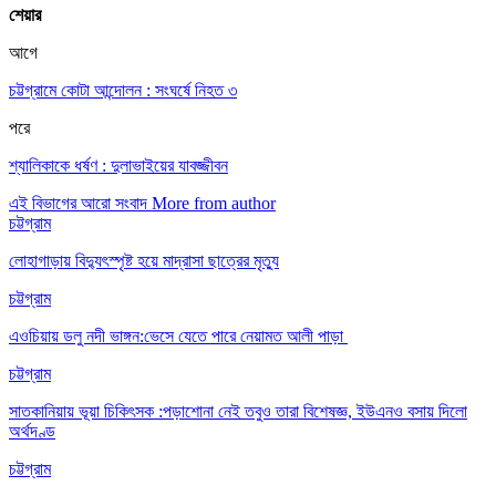
শেয়ার
আগে
চট্টগ্রামে কোটা আন্দোলন : সংঘর্ষে নিহত ৩
পরে
শ্যালিকাকে ধর্ষণ : দুলাভাইয়ের যাবজ্জীবন
এই বিভাগের আরো সংবাদ
More from author
চট্টগ্রাম
লোহাগাড়ায় বিদ্যুৎস্পৃষ্ট হয়ে মাদ্রাসা ছাত্রের মৃত্যু
চট্টগ্রাম
এওচিয়ায় ডলু নদী ভাঙ্গন:ভেসে যেতে পারে নেয়ামত আলী পাড়া
চট্টগ্রাম
সাতকানিয়ায় ভূয়া চিকিৎসক :পড়াশোনা নেই তবুও তারা বিশেষজ্ঞ, ইউএনও বসায় দিলো
অর্থদণ্ড
চট্টগ্রাম