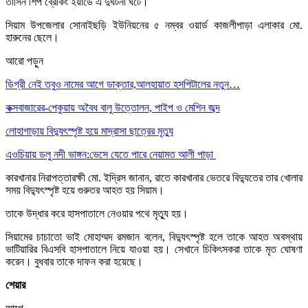
তাসিন শিপ ব্রেকিং ইয়ার্ডে এ দুর্ঘটনা ঘটে।
সিয়াম উপজেলার সোনাইছড়ি ইউনিয়নের ৫ নম্বর ওয়ার্ড কাজলীপাড়া এলাকার মো.
হারুনের ছেলে।
আরো পড়ুন
ডিগ্রী নেই তবুও নামের আগে ডাক্তার,আলহায়াত হসপিটালের নতুন…
কক্সবাজারের-পেকুয়ায় অবৈধ বালু উত্তোলন, পাইপ ও মেশিন জব্দ
লোহাগাড়ায় বিদ্যুৎস্পৃষ্ট হয়ে মাদ্রাসা ছাত্রের মৃত্যু
এওচিয়ায় ডলু নদী ভাঙ্গন:ভেসে যেতে পারে নেয়ামত আলী পাড়া
কারখানার নিরাপত্তারক্ষী মো. ইদ্রিস জানান, রাতে কারখানার ভেতরে বিদ্যুতের তার খোলার
সময় বিদ্যুৎস্পৃষ্ট হয়ে গুরুতর আহত হয় সিয়াম।
তাকে উদ্ধার করে হাসপাতালে নেওয়ার পথে মৃত্যু হয়।
সিয়ামের চাচাতো ভাই মোহাম্মদ রমজান বলেন, বিদ্যুৎস্পৃষ্ট হলে তাকে আহত অবস্থায়
ভাটিয়ারির বিএসবি হাসপাতালে নিয়ে যাওয়া হয়। সেখানে চিকিৎসকরা তাকে মৃত ঘোষণা
করেন। বুধবার তাকে দাফন করা হয়েছে।
শেয়ার