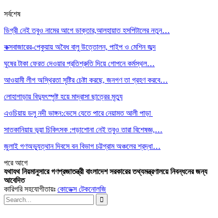
সর্বশেষ
ডিগ্রী নেই তবুও নামের আগে ডাক্তার,আলহায়াত হসপিটালের নতুন…
কক্সবাজারের-পেকুয়ায় অবৈধ বালু উত্তোলন, পাইপ ও মেশিন জব্দ
ঘুষের টাকা ফেরত দেওয়ার প্রতিশ্রুতি দিয়ে গোপনে কর্মস্থল…
আওয়ামী লীগ অস্থিরতা সৃষ্টির চেষ্টা করছে, জনগণ তা গ্রহণ করবে…
লোহাগাড়ায় বিদ্যুৎস্পৃষ্ট হয়ে মাদ্রাসা ছাত্রের মৃত্যু
এওচিয়ায় ডলু নদী ভাঙ্গন:ভেসে যেতে পারে নেয়ামত আলী পাড়া
সাতকানিয়ায় ভূয়া চিকিৎসক :পড়াশোনা নেই তবুও তারা বিশেষজ্ঞ,…
জুলাই গণঅভ্যুত্থান দিবসে বন বিভাগ চট্টগ্রাম অঞ্চলের শ্রদ্ধা…
পরে
আগে
যথাযথ নিয়মানুসারে গণপ্রজাতন্ত্রী বাংলাদেশ সরকারের তথ্যমন্ত্রণালয়ে নিবন্ধনের জন্য
আবেদিত
কারিগরি সহযোগীতায়ঃ
কোডেক্স টেকনোলজি