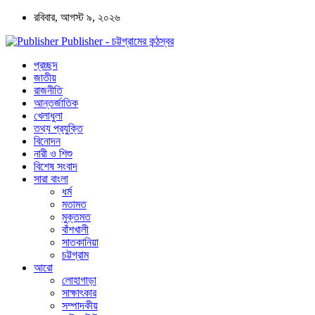
রবিবার, আগস্ট ৯, ২০২৬
Publisher - চট্টগ্রামের কন্ঠস্বর
প্রচ্ছদ
জাতীয়
রাজনীতি
আন্তর্জাতিক
খেলাধুলা
তথ্য প্রযুক্তি
বিনোদন
নারী ও শিশু
বিশেষ সংবাদ
সারা বাংলা
ধর্ম
মতামত
মুক্তমত
বাঁশখালী
সাতকানিয়া
চট্টগ্রাম
আরো
লোহাগাড়া
সাক্ষাৎকার
সম্পাদকীয়