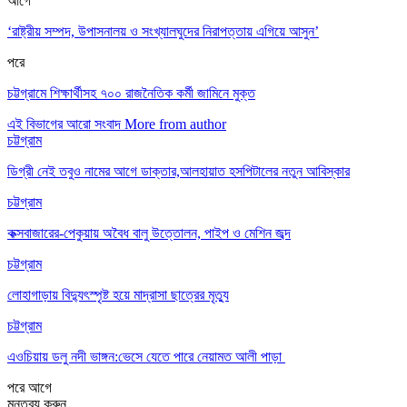
আগে
‘রাষ্ট্রীয় সম্পদ, উপাসনালয় ও সংখ্যালঘুদের নিরাপত্তায় এগিয়ে আসুন’
পরে
চট্টগ্রামে শিক্ষার্থীসহ ৭০০ রাজনৈতিক কর্মী জামিনে মুক্ত
এই বিভাগের আরো সংবাদ
More from author
চট্টগ্রাম
ডিগ্রী নেই তবুও নামের আগে ডাক্তার,আলহায়াত হসপিটালের নতুন আবিস্কার
চট্টগ্রাম
কক্সবাজারের-পেকুয়ায় অবৈধ বালু উত্তোলন, পাইপ ও মেশিন জব্দ
চট্টগ্রাম
লোহাগাড়ায় বিদ্যুৎস্পৃষ্ট হয়ে মাদ্রাসা ছাত্রের মৃত্যু
চট্টগ্রাম
এওচিয়ায় ডলু নদী ভাঙ্গন:ভেসে যেতে পারে নেয়ামত আলী পাড়া
পরে
আগে
মন্তব্য করুন