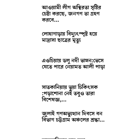
আওয়ামী লীগ অস্থিরতা সৃষ্টির
চেষ্টা করছে, জনগণ তা গ্রহণ
করবে…
লোহাগাড়ায় বিদ্যুৎস্পৃষ্ট হয়ে
মাদ্রাসা ছাত্রের মৃত্যু
এওচিয়ায় ডলু নদী ভাঙ্গন:ভেসে
যেতে পারে নেয়ামত আলী পাড়া
সাতকানিয়ায় ভূয়া চিকিৎসক
:পড়াশোনা নেই তবুও তারা
বিশেষজ্ঞ,…
জুলাই গণঅভ্যুত্থান দিবসে বন
বিভাগ চট্টগ্রাম অঞ্চলের শ্রদ্ধা…