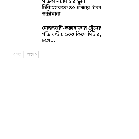
সাতকানিয়ায় চার ভুয়া
চিকিৎসককে ৪০ হাজার টাকা
জরিমানা
দোহাজারী-কক্সবাজার ট্রেনের
গতি ঘণ্টায় ১০০ কিলোমিটার,
চলে…
পরে
আগে