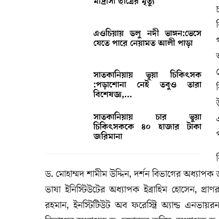
মাদ্রাসা ছাত্রের মৃত্যু
এওচিয়ায় ডলু নদী ভাঙ্গন:ভেসে
যেতে পারে নেয়ামত আলী পাড়া
সাতকানিয়ায় ভূয়া চিকিৎসক
:পড়াশোনা নেই তবুও তারা
বিশেষজ্ঞ,…
সাতকানিয়ায় চার ভুয়া
চিকিৎসককে ৪০ হাজার টাকা
জরিমানা
ড. মোহাম্মদ শামীম উদ্দিন, দর্শন বিভাগের অধ্যা
ভাষা ইনিস্টিউটের অধ্যাপক ইব্রাহিম হোসেন, প্র
রহমান, ইনস্টিটিউট অব ফরেস্ট্রি অ্যান্ড এনভায়