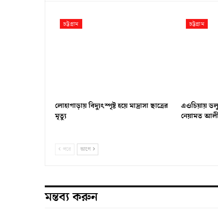
চট্টগ্রাম
চট্টগ্রাম
লোহাগাড়ায় বিদ্যুৎস্পৃষ্ট হয়ে মাদ্রাসা ছাত্রের
এওচিয়ায় ডলু 
মৃত্যু
নেয়ামত আলী
পরে
আগে
মন্তব্য করুন