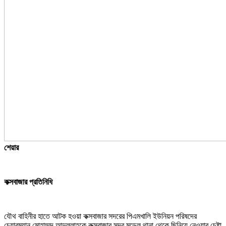
শেয়ার
কক্সবাজার প্রতিনিধি
যৌথ বাহিনীর হাতে আটক হওয়া কক্সবাজার সদরের পিএমখালি ইউনিয়ন পরিষদের
চেয়ারম্যান মোহাম্মদ আব্দুল্লাহকে কক্সবাজার সদর মডেল থানা থেকে ছিনিয়ে নেওয়ার চেষ্টা