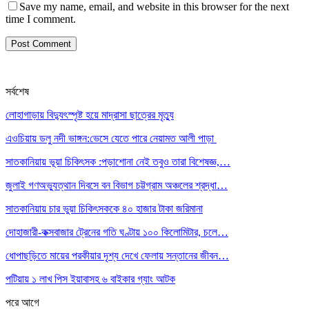
Save my name, email, and website in this browser for the next
time I comment.
সর্বশেষ
লোহাগাড়ায় বিদ্যুৎস্পৃষ্ট হয়ে মাদ্রাসা ছাত্রের মৃত্যু
এওচিয়ায় ডলু নদী ভাঙ্গন:ভেসে যেতে পারে নেয়ামত আলী পাড়া
সাতকানিয়ায় ভূয়া চিকিৎসক :পড়াশোনা নেই তবুও তারা বিশেষজ্ঞ,…
জুলাই গণঅভ্যুত্থান দিবসে বন বিভাগ চট্টগ্রাম অঞ্চলের শ্রদ্ধা…
সাতকানিয়ায় চার ভুয়া চিকিৎসককে ৪০ হাজার টাকা জরিমানা
দোহাজারী-কক্সবাজার ট্রেনের গতি ঘণ্টায় ১০০ কিলোমিটার, চলে…
ধোপাছড়িতে মায়ের পরকীয়ার দৃশ্য দেখে ফেলায় সন্তানের জীবন…
পটিয়ায় ১ লাখ পিস ইয়াবাসহ ৬ বাইকার গ্যাং আটক
পরে
আগে