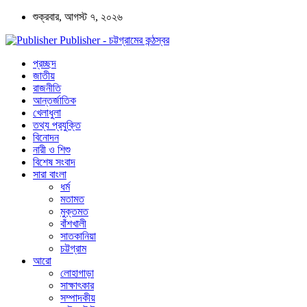
শুক্রবার, আগস্ট ৭, ২০২৬
Publisher - চট্টগ্রামের কন্ঠস্বর
প্রচ্ছদ
জাতীয়
রাজনীতি
আন্তর্জাতিক
খেলাধুলা
তথ্য প্রযুক্তি
বিনোদন
নারী ও শিশু
বিশেষ সংবাদ
সারা বাংলা
ধর্ম
মতামত
মুক্তমত
বাঁশখালী
সাতকানিয়া
চট্টগ্রাম
আরো
লোহাগাড়া
সাক্ষাৎকার
সম্পাদকীয়