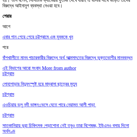
হয়। ওসি বলেন, সিসিটিভি ক্যামেরার ফুটেজ দেখে যারাই এ ঘটনার সাথে জড়িত তাদের
বিরুদ্ধে আইনানুগ ব্যবস্থা নেওয়া হবে।
শেয়ার
আগে
এবার গান গেয়ে গেয়ে চট্টগ্রামে এক যুবককে খুন
পরে
বাঁশখাালীতে মানব পাচারকারীর বিরুদ্ধে অর্থ আত্মসাৎতের বিরুদ্ধে ভুক্তভোগীর মানববন্ধন
এই বিভাগের আরো সংবাদ
More from author
চট্টগ্রাম
লোহাগাড়ায় বিদ্যুৎস্পৃষ্ট হয়ে মাদ্রাসা ছাত্রের মৃত্যু
চট্টগ্রাম
এওচিয়ায় ডলু নদী ভাঙ্গন:ভেসে যেতে পারে নেয়ামত আলী পাড়া
চট্টগ্রাম
সাতকানিয়ায় ভূয়া চিকিৎসক :পড়াশোনা নেই তবুও তারা বিশেষজ্ঞ, ইউএনও বসায় দিলো
অর্থদণ্ড