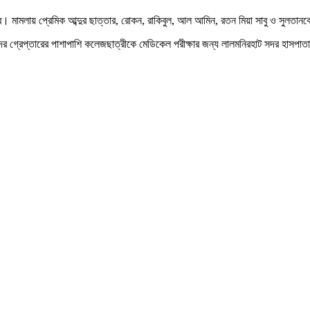
রে। মামলায় প্রেমিক আব্দুর ছাত্তার, রোকন, রাকিবুল, আল আমিন, রতন মিয়া সাবু ও সুলতানকে
িদের গ্রেপ্তারের পাশাপাশি কলেজছাত্রীকে মেডিকেল পরীক্ষার জন্য লালমনিরহাট সদর হাসপা