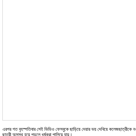
এরপর গত বৃহস্পতিবার সেই ভিডিও ফেসবুকে ছাড়িয়ে দেয়ার ভয় দেখিয়ে কলেজছাত্রীকে নও
ছাত্রী অসুস্থ হয়ে পড়লে ধর্ষকরা পালিয়ে যায়।