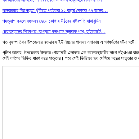
কক্সবাজারে নিরাপত্তা ঝুঁকিতে পর্যটকরা ১২ বছরে সৈকতে ৭৭ জনের…
পদত্যাগ করলে বঙ্গভবন ছেড়ে কোথায় উঠবেন রাষ্ট্রপতি সাহাবুদ্দিন
চেয়ারম্যানের শিক্ষাগত যোগ্যতা কমপক্ষে স্নাতক পাশ, হাইকোর্টে…
গত বৃহস্পতিবার উপজেলার নওদাবাস ইউনিয়নের শালবন এলাকায় এ গণধর্ষণের ঘটনা ঘটে।
পুলিশ জানায়, উপজেলার উত্তর গোতামারী এলাকার এক কলেজছাত্রীর সাথে দইখাওয়া বাজারের
সেই ধর্ষণের ভিডিও ধারণ করে সাত্তার। পরে সেই ভিডিওর ভয় দেখিয়ে আব্দুর সাত্তার ও 