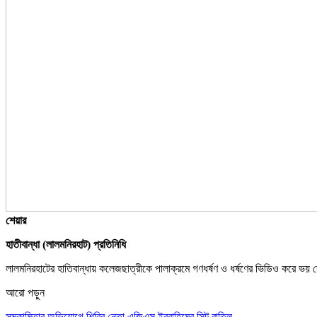
শেয়ার
হাতীবান্ধা (লালমনিরহাট) প্রতিনিধি
লালমনিরহাটের হাতিবান্ধায় কলেজছাত্রীকে পালাক্রমে গণধর্ষণ ও ধর্ষণের ভিডিও করে ভয় 
আরো পড়ুন
সমকামিতার অভিযোগে শিবির নেতা এজিএস ইব্রাহিমের সিট বাতিল