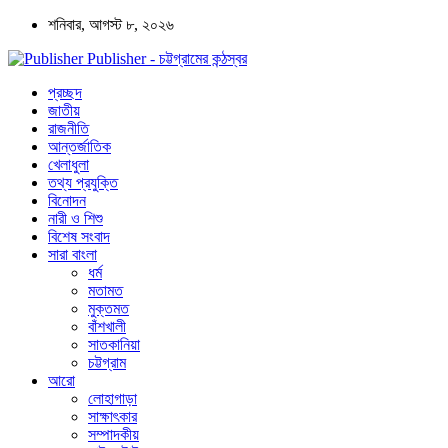
শনিবার, আগস্ট ৮, ২০২৬
Publisher - চট্টগ্রামের কন্ঠস্বর
প্রচ্ছদ
জাতীয়
রাজনীতি
আন্তর্জাতিক
খেলাধুলা
তথ্য প্রযুক্তি
বিনোদন
নারী ও শিশু
বিশেষ সংবাদ
সারা বাংলা
ধর্ম
মতামত
মুক্তমত
বাঁশখালী
সাতকানিয়া
চট্টগ্রাম
আরো
লোহাগাড়া
সাক্ষাৎকার
সম্পাদকীয়