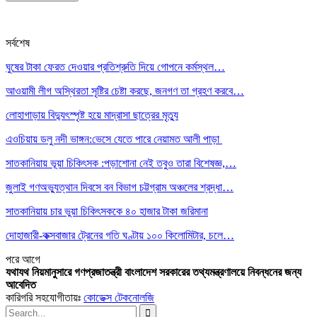
সর্বশেষ
ঘুষের টাকা ফেরত দেওয়ার প্রতিশ্রুতি দিয়ে গোপনে কর্মস্থল…
আওয়ামী লীগ অস্থিরতা সৃষ্টির চেষ্টা করছে, জনগণ তা গ্রহণ করবে…
লোহাগাড়ায় বিদ্যুৎস্পৃষ্ট হয়ে মাদ্রাসা ছাত্রের মৃত্যু
এওচিয়ায় ডলু নদী ভাঙ্গন:ভেসে যেতে পারে নেয়ামত আলী পাড়া
সাতকানিয়ায় ভূয়া চিকিৎসক :পড়াশোনা নেই তবুও তারা বিশেষজ্ঞ,…
জুলাই গণঅভ্যুত্থান দিবসে বন বিভাগ চট্টগ্রাম অঞ্চলের শ্রদ্ধা…
সাতকানিয়ায় চার ভুয়া চিকিৎসককে ৪০ হাজার টাকা জরিমানা
দোহাজারী-কক্সবাজার ট্রেনের গতি ঘণ্টায় ১০০ কিলোমিটার, চলে…
পরে
আগে
যথাযথ নিয়মানুসারে গণপ্রজাতন্ত্রী বাংলাদেশ সরকারের তথ্যমন্ত্রণালয়ে নিবন্ধনের জন্য
আবেদিত
কারিগরি সহযোগীতায়ঃ
কোডেক্স টেকনোলজি