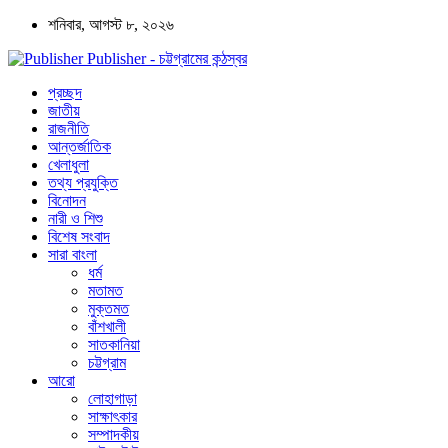
শনিবার, আগস্ট ৮, ২০২৬
Publisher - চট্টগ্রামের কন্ঠস্বর
প্রচ্ছদ
জাতীয়
রাজনীতি
আন্তর্জাতিক
খেলাধুলা
তথ্য প্রযুক্তি
বিনোদন
নারী ও শিশু
বিশেষ সংবাদ
সারা বাংলা
ধর্ম
মতামত
মুক্তমত
বাঁশখালী
সাতকানিয়া
চট্টগ্রাম
আরো
লোহাগাড়া
সাক্ষাৎকার
সম্পাদকীয়