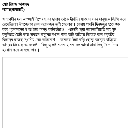
মোঃ রিয়াজ আহম্মদ
লংগদু(রাঙ্গামাটি)
ক্ষমতাসীন দল আওয়ামীলিগের ছত্র ছায়ায় থেকে দীর্ঘদিন যাবৎ সাধারন মানুষকে জিম্মি করে
রেখেছিলেন উপজেলার বেশ কয়েকজন ভূমি খেকোরা। রেহায় পায়নি দিনমজুর হতে শুরু
করে প্রশাসনের উপর উচ্চপদস্থ কর্মকর্তারাও। এমনকি ভূয়া জালজালিয়াতি সহ সুট
কবুলিয়ত তৈরি করে সাধারন মানুষের দখলে থাকা জমি হাতিয়ে নিয়েছে বলে চক্রটির
বিরুদ্ধে রয়েছে স্থানীয় দের অভিযোগ । অসহায় ভিটা বাড়ি ছেড়ে অন্যের বাড়িতে
আশ্রয় নিয়েছে অনেকেই। কিছু হলেই মামলা হামলা সহ আরো নানা কিছু ট্যাগ দিয়ে
হয়রানি করে আসছে তারা।