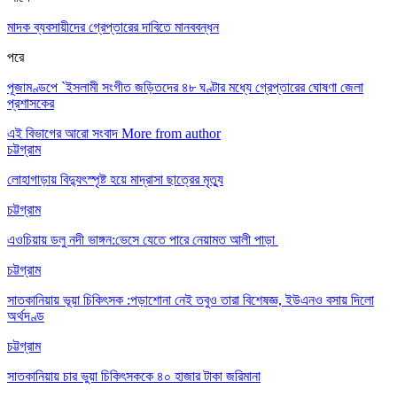
মাদক ব্যবসায়ীদের গ্রেপ্তারের দাবিতে মানববন্ধন
পরে
পূজামণ্ডপে `ইসলামী সংগীত জড়িতদের ৪৮ ঘণ্টার মধ্যে গ্রেপ্তারের ঘোষণা জেলা
প্রশাসকের
এই বিভাগের আরো সংবাদ
More from author
চট্টগ্রাম
লোহাগাড়ায় বিদ্যুৎস্পৃষ্ট হয়ে মাদ্রাসা ছাত্রের মৃত্যু
চট্টগ্রাম
এওচিয়ায় ডলু নদী ভাঙ্গন:ভেসে যেতে পারে নেয়ামত আলী পাড়া
চট্টগ্রাম
সাতকানিয়ায় ভূয়া চিকিৎসক :পড়াশোনা নেই তবুও তারা বিশেষজ্ঞ, ইউএনও বসায় দিলো
অর্থদণ্ড
চট্টগ্রাম
সাতকানিয়ায় চার ভুয়া চিকিৎসককে ৪০ হাজার টাকা জরিমানা