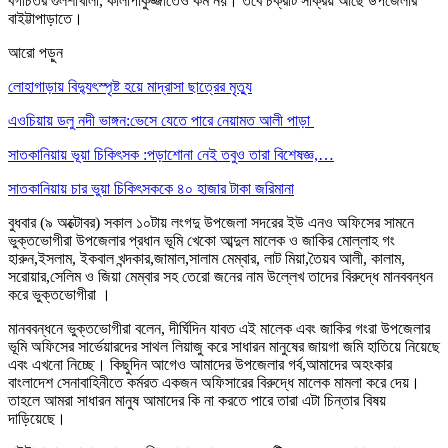
বগাচতর গুলশাখালী, কালাপাকুজ্জাতেও কম নয়। তবে চক্রটি সক্রিয় আছে উপজেলার
বাইট্টাপাড়াতে।
আরো পড়ুন
লোহাগাড়ায় বিদ্যুৎস্পৃষ্ট হয়ে মাদ্রাসা ছাত্রের মৃত্যু
এওচিয়ায় ডলু নদী ভাঙ্গন:ভেসে যেতে পারে নেয়ামত আলী পাড়া
সাতকানিয়ায় ভূয়া চিকিৎসক :পড়াশোনা নেই তবুও তারা বিশেষজ্ঞ,…
সাতকানিয়ায় চার ভুয়া চিকিৎসককে ৪০ হাজার টাকা জরিমানা
বুধবার (৯ অক্টোবর) সকাল ১০টায় লংগদু উপজেলা সদরের ইউ এনও অফিসের সামনে
ভুক্তভোগীরা উপজেলার প্রধান ভূমি খেকো আব্দুল মালেক ও জাকির মোল্লাহ গং
হারুন,ইসলাম, ইকবাল খন্দকার,জামাল,সালাম মেম্বার, লাট মিয়া,তৈয়ব আলী, কালাম,
সরোয়ার,সেলিম ও জিয়া মেম্বার সহ তেরো জনের নাম উল্লেখ তাদের বিরুদ্ধে মানববন্ধন
করে ভুক্তভোগীরা ।
মানববন্ধনে ভুক্তভোগীরা বলেন, দীর্ঘিদিন যাবত এই মালেক এবং জাকির গংরা উপজেলার
ভূমি অফিসের সার্ভেয়ারদের সাথল লিয়াজু করে সাধারন মানুষের জায়গা জমি হাতিয়ে নিয়েছে
এবং এখনো নিচ্ছে। কিছুদিন আগেও আমাদের উপজেলার গর্ব,আমাদের অহংকার
বাংলাদেশ সেনাবাহিনীতে কর্মরত একজন অফিসারের বিরুদ্ধে মালেক মামলা করে দেয়।
তাহলে আমরা সাধারন মানুষ আমাদের কি না করতে পারে তারা এটা চিন্তার বিষয়
দাড়িয়েছে।