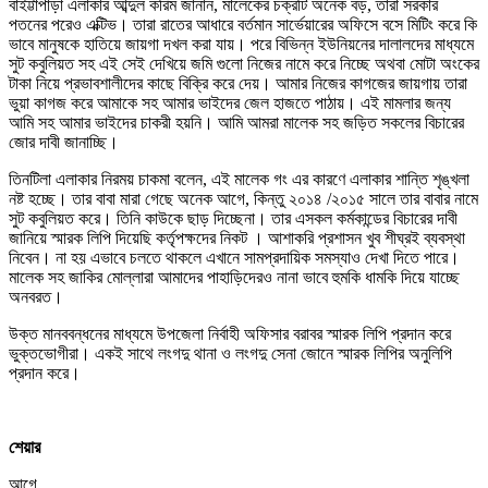
বাইট্টাপাড়া এলাকার আব্দুল করিম জানান, মালেকের চক্রটি অনেক বড়, তারা সরকার
পতনের পরেও এক্টিভ। তারা রাতের আধারে বর্তমান সার্ভেয়ারের অফিসে বসে মিটিং করে কি
ভাবে মানুষকে হাতিয়ে জায়গা দখল করা যায়। পরে বিভিন্ন ইউনিয়নের দালালদের মাধ্যমে
সুট কবুলিয়ত সহ এই সেই দেখিয়ে জমি গুলো নিজের নামে করে নিচ্ছে অথবা মোটা অংকের
টাকা নিয়ে প্রভাবশালীদের কাছে বিক্রি করে দেয়। আমার নিজের কাগজের জায়গায় তারা
ভুয়া কাগজ করে আমাকে সহ আমার ভাইদের জেল হাজতে পাঠায়। এই মামলার জন্য
আমি সহ আমার ভাইদের চাকরী হয়নি। আমি আমরা মালেক সহ জড়িত সকলের বিচারের
জোর দাবী জানাচ্ছি।
তিনটিলা এলাকার নিরময় চাকমা বলেন, এই মালেক গং এর কারণে এলাকার শান্তি শৃঙ্খলা
নষ্ট হচ্ছে। তার বাবা মারা গেছে অনেক আগে, কিন্তু ২০১৪ /২০১৫ সালে তার বাবার নামে
সুট কবুলিয়ত করে। তিনি কাউকে ছাড় দিচ্ছেনা। তার এসকল কর্মকান্ডের বিচারের দাবী
জানিয়ে স্মারক লিপি দিয়েছি কর্তৃপক্ষদের নিকট । আশাকরি প্রশাসন খুব শীঘ্রই ব্যবস্থা
নিবেন। না হয় এভাবে চলতে থাকলে এখানে সামপ্রদায়িক সমস্যাও দেখা দিতে পারে।
মালেক সহ জাকির মোল্লারা আমাদের পাহাড়িদেরও নানা ভাবে হুমকি ধামকি দিয়ে যাচ্ছে
অনবরত।
উক্ত মানববন্ধনের মাধ্যমে উপজেলা নির্বাহী অফিসার বরাবর স্মারক লিপি প্রদান করে
ভুক্তভোগীরা। একই সাথে লংগদু থানা ও লংগদু সেনা জোনে স্মারক লিপির অনুলিপি
প্রদান করে।
শেয়ার
আগে