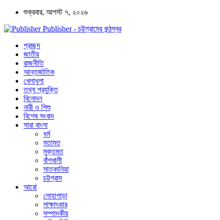
শুক্রবার, আগস্ট ৭, ২০২৬
Publisher - চট্টগ্রামের কন্ঠস্বর
প্রচ্ছদ
জাতীয়
রাজনীতি
আন্তর্জাতিক
খেলাধুলা
তথ্য প্রযুক্তি
বিনোদন
নারী ও শিশু
বিশেষ সংবাদ
সারা বাংলা
ধর্ম
মতামত
মুক্তমত
বাঁশখালী
সাতকানিয়া
চট্টগ্রাম
আরো
লোহাগাড়া
সাক্ষাৎকার
সম্পাদকীয়