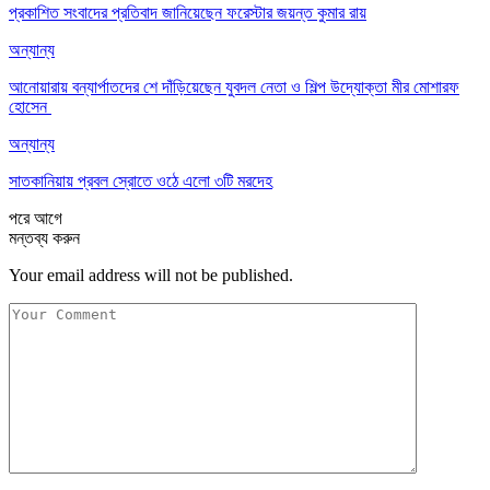
প্রকাশিত সংবাদের প্রতিবাদ জানিয়েছেন ফরেস্টার জয়ন্ত কুমার রায়
অন্যান্য
আনোয়ারায় বন্যার্পাতদের শে দাঁড়িয়েছেন যুবদল নেতা ও শিল্প উদ্যোক্তা মীর মোশারফ
হোসেন ‎
অন্যান্য
সাতকানিয়ায় প্রবল স্রোতে ওঠে এলো ৩টি মরদেহ
পরে
আগে
মন্তব্য করুন
Your email address will not be published.