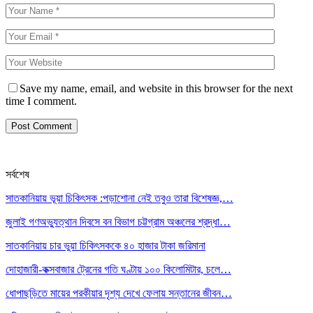
Save my name, email, and website in this browser for the next
time I comment.
সর্বশেষ
সাতকানিয়ায় ভূয়া চিকিৎসক :পড়াশোনা নেই তবুও তারা বিশেষজ্ঞ,…
জুলাই গণঅভ্যুত্থান দিবসে বন বিভাগ চট্টগ্রাম অঞ্চলের শ্রদ্ধা…
সাতকানিয়ায় চার ভুয়া চিকিৎসককে ৪০ হাজার টাকা জরিমানা
দোহাজারী-কক্সবাজার ট্রেনের গতি ঘণ্টায় ১০০ কিলোমিটার, চলে…
ধোপাছড়িতে মায়ের পরকীয়ার দৃশ্য দেখে ফেলায় সন্তানের জীবন…