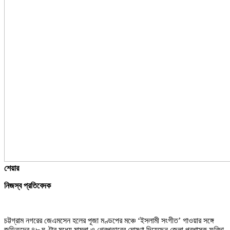
শেয়ার
নিজস্ব প্রতিবেদক
চট্টগ্রাম নগরের জেএমসেন হলের পূজা মণ্ডপের মঞ্চে ‘ইসলামী সংগীত’ গাওয়ার সঙ্গে
জড়িতদের ৪৮ ঘণ্টার মধ্যে মামলা ও গ্রেপ্তারের ঘোষণা দিয়েছেন জেলা প্রশাসক ফরিদা