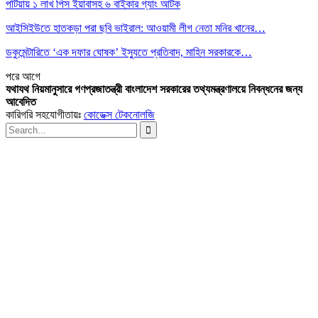
পটিয়ায় ১ লাখ পিস ইয়াবাসহ ৬ বাইকার গ্যাং আটক
আইসিইউতে হাতকড়া পরা ছবি ভাইরাল: আওয়ামী লীগ নেতা মনির খানের…
ডকুমেন্টারিতে ‘এক দফার ঘোষক’ ইস্যুতে প্রতিবাদ, মাহিন সরকারকে…
পরে
আগে
যথাযথ নিয়মানুসারে গণপ্রজাতন্ত্রী বাংলাদেশ সরকারের তথ্যমন্ত্রণালয়ে নিবন্ধনের জন্য
আবেদিত
কারিগরি সহযোগীতায়ঃ
কোডেক্স টেকনোলজি