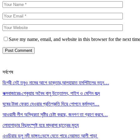
Save my name, email, and website in this browser for the next tim
সর্বশেষ
ডিগ্রী নেই তবুও নামের আগে ডাক্তার,আলহায়াত হসপিটালের নতুন…
কক্সবাজারের-পেকুয়ায় অবৈধ বালু উত্তোলন, পাইপ ও মেশিন জব্দ
ঘুষের টাকা ফেরত দেওয়ার প্রতিশ্রুতি দিয়ে গোপনে কর্মস্থল…
আওয়ামী লীগ অস্থিরতা সৃষ্টির চেষ্টা করছে, জনগণ তা গ্রহণ করবে…
লোহাগাড়ায় বিদ্যুৎস্পৃষ্ট হয়ে মাদ্রাসা ছাত্রের মৃত্যু
এওচিয়ায় ডলু নদী ভাঙ্গন:ভেসে যেতে পারে নেয়ামত আলী পাড়া