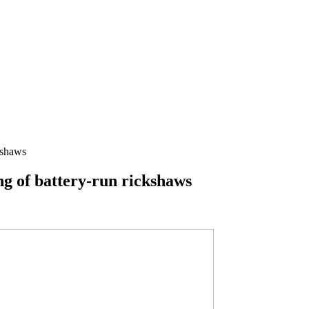
kshaws
ng of battery-run rickshaws