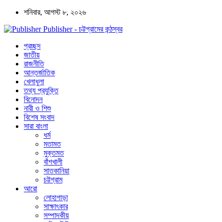
শনিবার, আগস্ট ৮, ২০২৬
Publisher - চট্টগ্রামের কন্ঠস্বর
প্রচ্ছদ
জাতীয়
রাজনীতি
আন্তর্জাতিক
খেলাধুলা
তথ্য প্রযুক্তি
বিনোদন
নারী ও শিশু
বিশেষ সংবাদ
সারা বাংলা
ধর্ম
মতামত
মুক্তমত
বাঁশখালী
সাতকানিয়া
চট্টগ্রাম
আরো
লোহাগাড়া
সাক্ষাৎকার
সম্পাদকীয়