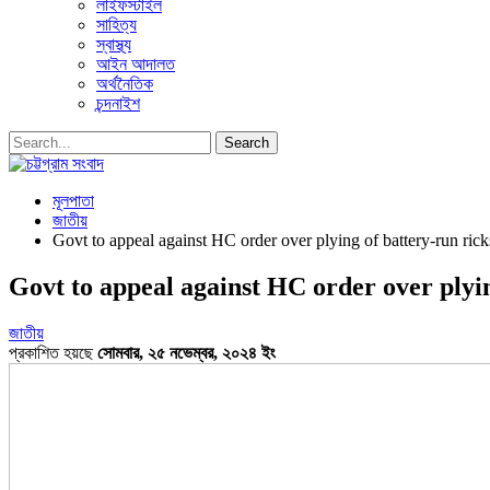
লাইফস্টাইল
সাহিত্য
স্বাস্থ্য
আইন আদালত
অর্থনৈতিক
চন্দনাইশ
মূলপাতা
জাতীয়
Govt to appeal against HC order over plying of battery-run ric
Govt to appeal against HC order over plyi
জাতীয়
প্রকাশিত হয়ছে
সোমবার, ২৫ নভেম্বর, ২০২৪ ইং