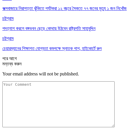
কক্সবাজারে নিরাপত্তা ঝুঁকিতে পর্যটকরা ১২ বছরে সৈকতে ৭৭ জনের মৃত্যু ১ জন নিখোঁজ
চট্টগ্রাম
পদত্যাগ করলে বঙ্গভবন ছেড়ে কোথায় উঠবেন রাষ্ট্রপতি সাহাবুদ্দিন
চট্টগ্রাম
চেয়ারম্যানের শিক্ষাগত যোগ্যতা কমপক্ষে স্নাতক পাশ, হাইকোর্টে রুল
পরে
আগে
মন্তব্য করুন
Your email address will not be published.