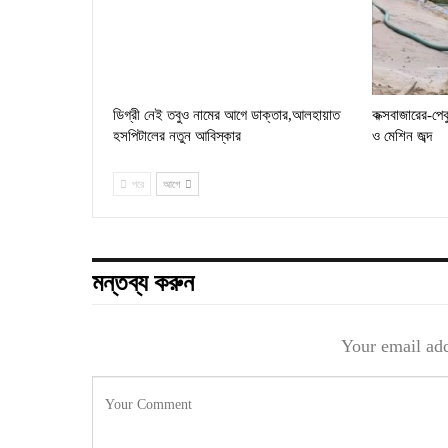
ডিগ্রী নেই তবুও নামের আগে ডাক্তার,আলহায়াত
কক্সবাজারের-পে
হসপিটালের নতুন আবিস্কার
ও মেশিন জব্দ
পরে
আগে
মন্তব্য করুন
Your email add