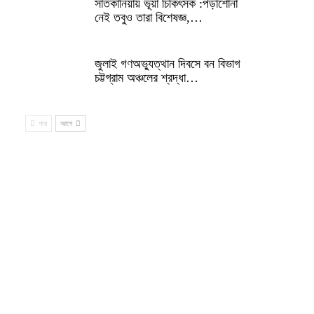
সাতকানিয়ায় ভূয়া চিকিৎসক :পড়াশোনা
নেই তবুও তারা বিশেষজ্ঞ,…
জুলাই গণঅভ্যুত্থান দিবসে বন বিভাগ
চট্টগ্রাম অঞ্চলের শ্রদ্ধা…
পরে
আগে