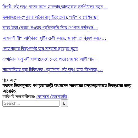
ডিগ্রী নেই তবুও নামের আগে ডাক্তার,আলহায়াত হসপিটালের নতুন…
কক্সবাজারের-পেকুয়ায় অবৈধ বালু উত্তোলন, পাইপ ও মেশিন জব্দ
ঘুষের টাকা ফেরত দেওয়ার প্রতিশ্রুতি দিয়ে গোপনে কর্মস্থল…
আওয়ামী লীগ অস্থিরতা সৃষ্টির চেষ্টা করছে, জনগণ তা গ্রহণ করবে…
লোহাগাড়ায় বিদ্যুৎস্পৃষ্ট হয়ে মাদ্রাসা ছাত্রের মৃত্যু
এওচিয়ায় ডলু নদী ভাঙ্গন:ভেসে যেতে পারে নেয়ামত আলী পাড়া
সাতকানিয়ায় ভূয়া চিকিৎসক :পড়াশোনা নেই তবুও তারা বিশেষজ্ঞ,…
পরে
আগে
যথাযথ নিয়মানুসারে গণপ্রজাতন্ত্রী বাংলাদেশ সরকারের তথ্যমন্ত্রণালয়ে নিবন্ধনের জন্য
আবেদিত
কারিগরি সহযোগীতায়ঃ
কোডেক্স টেকনোলজি