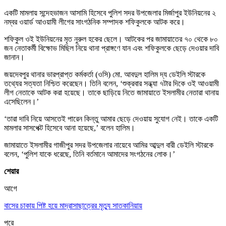
একটি মামলায় সন্দেহভাজন আসামি হিসেবে পুলিশ সদর উপজেলার মির্জাপুর ইউনিয়নের ২
নম্বর ওয়ার্ড আওয়ামী লীগের সাংগঠনিক সম্পাদক শফিকুলকে আটক করে।
শফিকুল ওই ইউনিয়নের মৃত নুরুল হকের ছেলে। আটকের পর জামায়াতের ৭০ থেকে ৮০
জন নেতাকর্মী বিক্ষোভ মিছিল নিয়ে থানা প্রাঙ্গণে যান এবং শফিকুলকে ছেড়ে দেওয়ার দাবি
জানান।
জয়দেবপুর থানার ভারপ্রাপ্ত কর্মকর্তা (ওসি) মো. আবদুল হালিম দ্য ডেইলি স্টারকে
তথ্যের সত্যতা নিশ্চিত করেছেন। তিনি বলেন, ‘শুক্রবার সন্ধ্যা ৭টার দিকে ওই আওয়ামী
লীগ নেতাকে আটক করা হয়েছে। তাকে ছাড়িয়ে নিতে জামায়াতে ইসলামীর নেতারা থানায়
এসেছিলেন।’
‘তারা দাবি নিয়ে আসতেই পারেন কিন্তু আমার ছেড়ে দেওয়ায় সুযোগ নেই। তাকে একটি
মামলার সাসপেক্ট হিসেবে আনা হয়েছে,’ বলেন হালিম।
জামায়াতে ইসলামীর গাজীপুর সদর উপজেলার নায়েবে আমির আব্দুল বারী ডেইলি স্টারকে
বলেন, ‘পুলিশ যাকে ধরেছে, তিনি বর্তমানে আমাদের সংগঠনের লোক।’
শেয়ার
আগে
বাসের চাকায় পিষ্ট হয়ে মাদ্রাসাছাত্রের মৃত্যু সাতকানিয়ায়
পরে