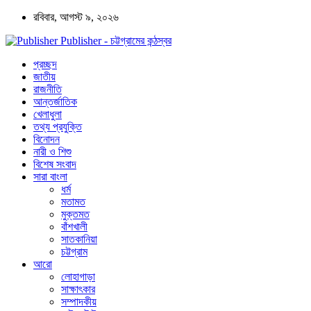
রবিবার, আগস্ট ৯, ২০২৬
Publisher - চট্টগ্রামের কন্ঠস্বর
প্রচ্ছদ
জাতীয়
রাজনীতি
আন্তর্জাতিক
খেলাধুলা
তথ্য প্রযুক্তি
বিনোদন
নারী ও শিশু
বিশেষ সংবাদ
সারা বাংলা
ধর্ম
মতামত
মুক্তমত
বাঁশখালী
সাতকানিয়া
চট্টগ্রাম
আরো
লোহাগাড়া
সাক্ষাৎকার
সম্পাদকীয়