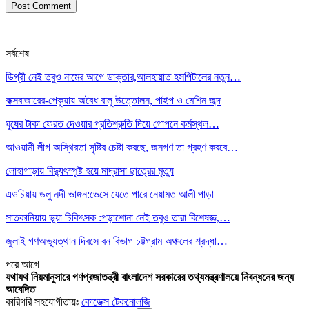
সর্বশেষ
ডিগ্রী নেই তবুও নামের আগে ডাক্তার,আলহায়াত হসপিটালের নতুন…
কক্সবাজারের-পেকুয়ায় অবৈধ বালু উত্তোলন, পাইপ ও মেশিন জব্দ
ঘুষের টাকা ফেরত দেওয়ার প্রতিশ্রুতি দিয়ে গোপনে কর্মস্থল…
আওয়ামী লীগ অস্থিরতা সৃষ্টির চেষ্টা করছে, জনগণ তা গ্রহণ করবে…
লোহাগাড়ায় বিদ্যুৎস্পৃষ্ট হয়ে মাদ্রাসা ছাত্রের মৃত্যু
এওচিয়ায় ডলু নদী ভাঙ্গন:ভেসে যেতে পারে নেয়ামত আলী পাড়া
সাতকানিয়ায় ভূয়া চিকিৎসক :পড়াশোনা নেই তবুও তারা বিশেষজ্ঞ,…
জুলাই গণঅভ্যুত্থান দিবসে বন বিভাগ চট্টগ্রাম অঞ্চলের শ্রদ্ধা…
পরে
আগে
যথাযথ নিয়মানুসারে গণপ্রজাতন্ত্রী বাংলাদেশ সরকারের তথ্যমন্ত্রণালয়ে নিবন্ধনের জন্য
আবেদিত
কারিগরি সহযোগীতায়ঃ
কোডেক্স টেকনোলজি