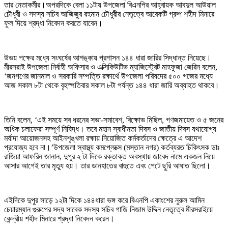
তার নেতাকর্মীর।অপরদিকে বেলা ১১টায় উপজেলা বিএনপির আহ্বায়ক আবদুল আউয়াল
চৌধুরী ও সদস্য সচিব আজিজুর রহমান চৌধুরীর নেতৃত্বে আরেকটি গ্রুপ শহীদ মিনারে
ফুল দিয়ে শ্রদ্ধা নিবেদন করতে যাবেন।
উভয় পক্ষের মধ্যে সংঘর্ষের আশঙ্কায় প্রশাসন ১৪৪ ধারা জারির সিদ্ধান্ত নিয়েছে।
মীরসরাই উপজেলা নির্বাহী অফিসার ও এক্সিকিউটিভ ম্যাজিস্ট্রেট মাহফুজা জেরিন বলেন,
‘জনগণের জানমাল ও সরকারি সম্পত্তি রক্ষার্থে উপজেলা পরিষদের ৫০০ গজের মধ্যে
আজ সকাল ৮টা থেকে বৃহস্পতিবার সকাল ৮টা পর্যন্ত ১৪৪ ধারা জারি অব্যাহত থাকবে।
তিনি বলেন, ‘এই সময়ে সব ধরনের সভা-সমাবেশ, বিক্ষোভ মিছিল, গণজমায়েত ও ৫ জনের
অধিক চলাফেরা সম্পূর্ণ নিষিদ্ধ। তবে মহান স্বাধীনতা দিবস ও জাতীয় দিবস যথাযোগ্য
মর্যাদা আয়োজনসহ আইনশৃঙ্খলা রক্ষায় নিয়োজিত কর্মকর্তাদের ক্ষেত্রে এ আদেশ
প্রযোজ্য হবে না।’উপজেলা স্বাস্থ্য কমপ্লেক্সে (মস্তান নগর) কর্তব্যরত চিকিৎসক ডাঃ
রাজিয়া আফরিন জানান, দুপুর ২ টা দিকে রক্তাক্ত অবস্থায় জাবেদ নামে একজন নিয়ে
আসার আগেই তার মৃত্যু হয়। তার ডানহাতের বাহুতে এবং পেটে ছুরি আঘাত ছিলো।
এইদিকে দুপুর সাড়ে ১২টা দিকে ১৪৪ধারা ভঙ্গ করে বিএনপি একাংশের নুরুল আমিন
চেয়ারম্যান গুরুপের সদ্য সাবেক সদস্য সচিব গাজি নিজাম উদ্দিন নেতৃত্বে মীরসরাইয়ে
কেন্দ্রীয় শহীদ মিনারে শ্রদ্ধা নিবেদন করেন।