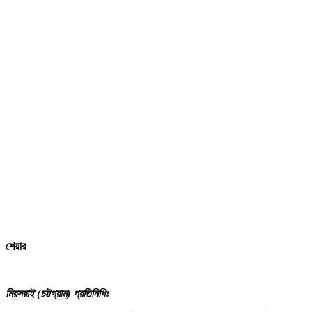
শেয়ার
মিরসরাই (চট্টগ্রাম) প্রতিনিধিঃ