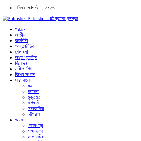
শনিবার, আগস্ট ৮, ২০২৬
Publisher - চট্টগ্রামের কন্ঠস্বর
প্রচ্ছদ
জাতীয়
রাজনীতি
আন্তর্জাতিক
খেলাধুলা
তথ্য প্রযুক্তি
বিনোদন
নারী ও শিশু
বিশেষ সংবাদ
সারা বাংলা
ধর্ম
মতামত
মুক্তমত
বাঁশখালী
সাতকানিয়া
চট্টগ্রাম
আরো
লোহাগাড়া
সাক্ষাৎকার
সম্পাদকীয়