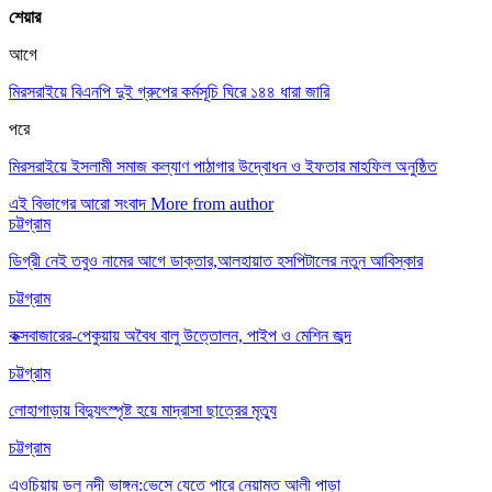
শেয়ার
আগে
মিরসরাইয়ে বিএনপি দুই গ্রুপের কর্মসূচি ঘিরে ১৪৪ ধারা জারি
পরে
মিরসরাইয়ে ইসলামী সমাজ কল্যাণ পাঠাগার উদ্বোধন ও ইফতার মাহফিল অনুষ্ঠিত
এই বিভাগের আরো সংবাদ
More from author
চট্টগ্রাম
ডিগ্রী নেই তবুও নামের আগে ডাক্তার,আলহায়াত হসপিটালের নতুন আবিস্কার
চট্টগ্রাম
কক্সবাজারের-পেকুয়ায় অবৈধ বালু উত্তোলন, পাইপ ও মেশিন জব্দ
চট্টগ্রাম
লোহাগাড়ায় বিদ্যুৎস্পৃষ্ট হয়ে মাদ্রাসা ছাত্রের মৃত্যু
চট্টগ্রাম
এওচিয়ায় ডলু নদী ভাঙ্গন:ভেসে যেতে পারে নেয়ামত আলী পাড়া