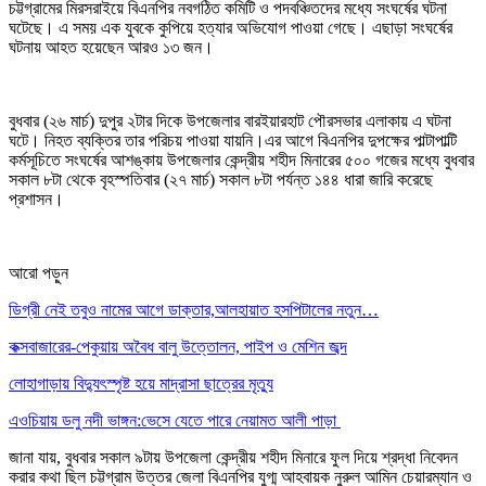
চট্টগ্রামের মিরসরাইয়ে বিএনপির নবগঠিত কমিটি ও পদবঞ্চিতদের মধ্যে সংঘর্ষের ঘটনা
ঘটেছে। এ সময় এক যুবকে কুপিয়ে হত্যার অভিযোগ পাওয়া গেছে। এছাড়া সংঘর্ষের
ঘটনায় আহত হয়েছেন আরও ১৩ জন।
বুধবার (২৬ মার্চ) দুপুর ২টার দিকে উপজেলার বারইয়ারহাট পৌরসভার এলাকায় এ ঘটনা
ঘটে। নিহত ব্যক্তির তার পরিচয় পাওয়া যায়নি।এর আগে বিএনপির দুপক্ষের পাল্টাপাল্টি
কর্মসূচিতে সংঘর্ষের আশঙ্কায় উপজেলার কেন্দ্রীয় শহীদ মিনারের ৫০০ গজের মধ্যে বুধবার
সকাল ৮টা থেকে বৃহস্পতিবার (২৭ মার্চ) সকাল ৮টা পর্যন্ত ১৪৪ ধারা জারি করেছে
প্রশাসন।
আরো পড়ুন
ডিগ্রী নেই তবুও নামের আগে ডাক্তার,আলহায়াত হসপিটালের নতুন…
কক্সবাজারের-পেকুয়ায় অবৈধ বালু উত্তোলন, পাইপ ও মেশিন জব্দ
লোহাগাড়ায় বিদ্যুৎস্পৃষ্ট হয়ে মাদ্রাসা ছাত্রের মৃত্যু
এওচিয়ায় ডলু নদী ভাঙ্গন:ভেসে যেতে পারে নেয়ামত আলী পাড়া
জানা যায়, বুধবার সকাল ৯টায় উপজেলা কেন্দ্রীয় শহীদ মিনারে ফুল দিয়ে শ্রদ্ধা নিবেদন
করার কথা ছিল চট্টগ্রাম উত্তর জেলা বিএনপির যুগ্ম আহবায়ক নুরুল আমিন চেয়ারম্যান ও