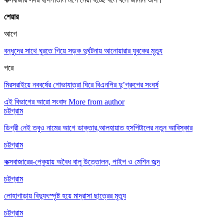
শেয়ার
আগে
বন্ধুদের সাথে ঘুরতে গিয়ে সড়ক দুর্ঘটনায় আনোয়ারার যুবকের মৃত্যু
পরে
মিরসরাইয়ে নববর্ষের শোভাযাত্রা ঘিরে বিএনপির দু’গ্রুপের সংঘর্ষ
এই বিভাগের আরো সংবাদ
More from author
চট্টগ্রাম
ডিগ্রী নেই তবুও নামের আগে ডাক্তার,আলহায়াত হসপিটালের নতুন আবিস্কার
চট্টগ্রাম
কক্সবাজারের-পেকুয়ায় অবৈধ বালু উত্তোলন, পাইপ ও মেশিন জব্দ
চট্টগ্রাম
লোহাগাড়ায় বিদ্যুৎস্পৃষ্ট হয়ে মাদ্রাসা ছাত্রের মৃত্যু
চট্টগ্রাম