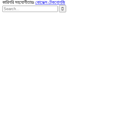
কারিগরি সহযোগীতায়ঃ
কোডেক্স টেকনোলজি