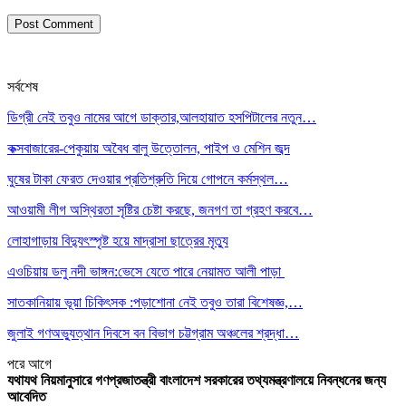
সর্বশেষ
ডিগ্রী নেই তবুও নামের আগে ডাক্তার,আলহায়াত হসপিটালের নতুন…
কক্সবাজারের-পেকুয়ায় অবৈধ বালু উত্তোলন, পাইপ ও মেশিন জব্দ
ঘুষের টাকা ফেরত দেওয়ার প্রতিশ্রুতি দিয়ে গোপনে কর্মস্থল…
আওয়ামী লীগ অস্থিরতা সৃষ্টির চেষ্টা করছে, জনগণ তা গ্রহণ করবে…
লোহাগাড়ায় বিদ্যুৎস্পৃষ্ট হয়ে মাদ্রাসা ছাত্রের মৃত্যু
এওচিয়ায় ডলু নদী ভাঙ্গন:ভেসে যেতে পারে নেয়ামত আলী পাড়া
সাতকানিয়ায় ভূয়া চিকিৎসক :পড়াশোনা নেই তবুও তারা বিশেষজ্ঞ,…
জুলাই গণঅভ্যুত্থান দিবসে বন বিভাগ চট্টগ্রাম অঞ্চলের শ্রদ্ধা…
পরে
আগে
যথাযথ নিয়মানুসারে গণপ্রজাতন্ত্রী বাংলাদেশ সরকারের তথ্যমন্ত্রণালয়ে নিবন্ধনের জন্য
আবেদিত