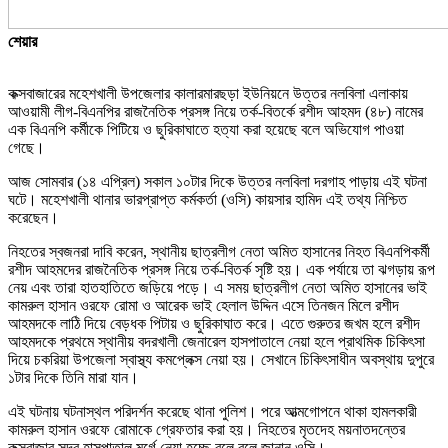
শেয়ার
কক্সবাজারের মহেশখালী উপজেলার কালারমারছড়া ইউনিয়নে উত্তর নলবিলা এলাকায়
আওয়ামী লীগ-বিএনপির রাজনৈতিক প্রসঙ্গ নিয়ে তর্ক-বিতর্কে রশীদ আহমদ (৪৮) নামের
এক বিএনপি কর্মীকে পিটিয়ে ও ছুরিকাঘাতে হত্যা করা হয়েছে বলে অভিযোগ পাওয়া
গেছে।
আজ সোমবার (১৪ এপ্রিল) সকাল ১০টার দিকে উত্তর নলবিলা দরগাহ পাড়ায় এই ঘটনা
ঘটে। মহেশখালী থানার ভারপ্রাপ্ত কর্মকর্তা (ওসি) কায়সার হামিদ এই তথ্য নিশ্চিত
করেছেন।
নিহতের স্বজনরা দাবি করেন, স্থানীয় ছাত্রলীগ নেতা অমিত হাসানের নিহত বিএনপিকর্মী
রশীদ আহমদের রাজনৈতিক প্রসঙ্গ নিয়ে তর্ক-বিতর্ক সৃষ্টি হয়। এক পর্যায়ে তা ঝগড়ায় রূপ
নেয় এবং তারা হাতহাতিতে জড়িয়ে পড়ে। এ সময় ছাত্রলীগ নেতা অমিত হাসানের ভাই
কামরুল হাসান ওরফে রোমা ও আরেক ভাই হেলাল উদ্দিন এসে তিনজন মিলে রশীদ
আহমদকে লাঠি দিয়ে বেড়ধক পিটায় ও ছুরিকাঘাত করে। এতে গুরুতর জখম হলে রশীদ
আহমদকে প্রথমে স্থানীয় বদরখালী জেনারেল হাসপাতালে নেয়া হলে প্রাথমিক চিকিৎসা
দিয়ে চকরিয়া উপজেলা স্বাস্থ্য কমপ্লেক্স নেয়া হয়। সেখানে চিকিৎসাধীন অবস্থায় দুপুরে
১টার দিকে তিনি মারা যান।
এই ঘটনায় ঘটনাস্থল পরিদর্শন করেছে থানা পুলিশ। পরে আত্মগোপনে থাকা হামলকারী
কামরুল হাসান ওরফে রোমাকে গ্রেফতার করা হয়। নিহতের মৃতদেহ ময়নাতদন্তের
কক্সবাজার সদর হাসপাতাল মর্গে নেয়া হচ্ছে বলে বলে জানান ওসি।