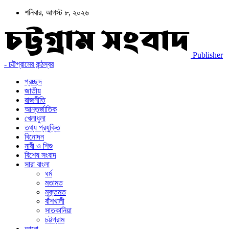
শনিবার, আগস্ট ৮, ২০২৬
Publisher
- চট্টগ্রামের কন্ঠস্বর
প্রচ্ছদ
জাতীয়
রাজনীতি
আন্তর্জাতিক
খেলাধুলা
তথ্য প্রযুক্তি
বিনোদন
নারী ও শিশু
বিশেষ সংবাদ
সারা বাংলা
ধর্ম
মতামত
মুক্তমত
বাঁশখালী
সাতকানিয়া
চট্টগ্রাম
আরো