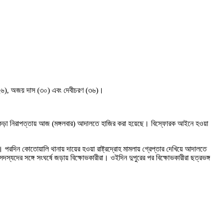
স (২৬), অজয় দাস (৩০) এবং দেবীচরণ (৩৬)।
 কড়া নিরাপত্তায় আজ (মঙ্গলবার) আদালতে হাজির করা হয়েছে। বিস্ফোরক আইনে হওয়া
রে। পরদিন কোতোয়ালি থানায় দায়ের হওয়া রাষ্ট্রদ্রোহ মামলায় গ্রেপ্তার দেখিয়ে আদালতে
স্যদের সঙ্গে সংঘর্ষে জড়ায় বিক্ষোভকারীরা। ওইদিন দুপুরের পর বিক্ষোভকারীরা ছত্রভঙ্গ