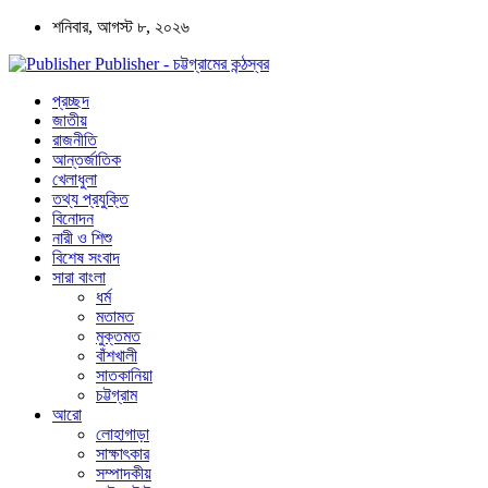
শনিবার, আগস্ট ৮, ২০২৬
Publisher - চট্টগ্রামের কন্ঠস্বর
প্রচ্ছদ
জাতীয়
রাজনীতি
আন্তর্জাতিক
খেলাধুলা
তথ্য প্রযুক্তি
বিনোদন
নারী ও শিশু
বিশেষ সংবাদ
সারা বাংলা
ধর্ম
মতামত
মুক্তমত
বাঁশখালী
সাতকানিয়া
চট্টগ্রাম
আরো
লোহাগাড়া
সাক্ষাৎকার
সম্পাদকীয়