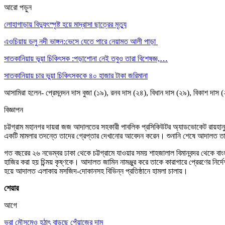
আরো পড়ুন
লোহাগাড়ায় বিদ্যুৎস্পৃষ্ট হয়ে মাদ্রাসা ছাত্রের মৃত্যু
এওচিয়ায় ডলু নদী ভাঙ্গন:ভেসে যেতে পারে নেয়ামত আলী পাড়া
সাতকানিয়ায় ভূয়া চিকিৎসক :পড়াশোনা নেই তবুও তারা বিশেষজ্ঞ,…
সাতকানিয়ায় চার ভুয়া চিকিৎসককে ৪০ হাজার টাকা জরিমানা
আসামিরা হলেন- প্রেমনন্দন দাস বুজা (১৯), রনব দাস (২৪), বিধান দাস (২৯), বিকাশ দা
বিজ্ঞাপন
চট্টগ্রাম মহানগর দায়রা জজ আদালতের সহকারী পাবলিক প্রসিকিউটর অ্যাডভোকেট রায়হ
একটি মামলার তদন্তে তাদের গ্রেপ্তার দেখানোর আবেদন করেন। শুনানি শেষে আদালত তা 
গত বছরের ২৬ নভেম্বর ঢাকা থেকে চট্টগ্রামে যাওয়ার সময় শাহজালাল বিমানবন্দর থেকে বাংল
হাজির করা হয় চিন্ময় কৃষ্ণকে। আদালত জামিন নামঞ্জুর করে তাকে কারাগারে প্রেরণের নির্
হয়ে আদালত এলাকায় মসজিদ-দোকানসহ বিভিন্ন প্রতিষ্ঠানে হামলা চালায়।
শেয়ার
আগে
ভরা মৌসুমেও হঠাৎ বাড়ছে পেঁয়াজের দাম