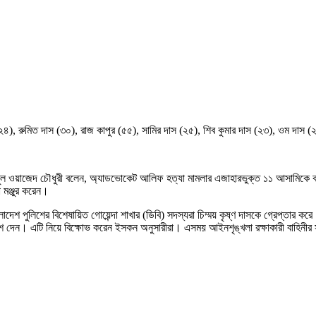
স (২৪), রুমিত দাস (৩০), রাজ কাপুর (৫৫), সামির দাস (২৫), শিব কুমার দাস (২৩), ওম দা
ানুল ওয়াজেদ চৌধুরী বলেন, অ্যাডভোকেট আলিফ হত্যা মামলার এজাহারভুক্ত ১১ আসামিকে
মঞ্জুর করেন।
াদেশ পুলিশের বিশেষায়িত গোয়েন্দা শাখার (ডিবি) সদস্যরা চিম্ময় কৃষ্ণ দাসকে গ্রেপ্তার ক
দেশ দেন। এটি নিয়ে বিক্ষোভ করেন ইসকন অনুসারীরা। এসময় আইনশৃঙ্খলা রক্ষাকারী বাহিনীর সদ