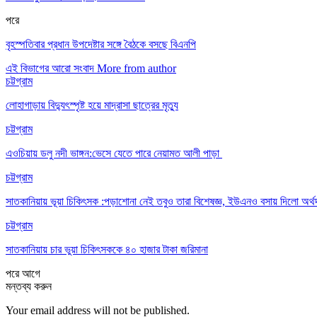
পরে
বৃহস্পতিবার প্রধান উপদেষ্টার সঙ্গে বৈঠকে বসছে বিএনপি
এই বিভাগের আরো সংবাদ
More from author
চট্টগ্রাম
লোহাগাড়ায় বিদ্যুৎস্পৃষ্ট হয়ে মাদ্রাসা ছাত্রের মৃত্যু
চট্টগ্রাম
এওচিয়ায় ডলু নদী ভাঙ্গন:ভেসে যেতে পারে নেয়ামত আলী পাড়া
চট্টগ্রাম
সাতকানিয়ায় ভূয়া চিকিৎসক :পড়াশোনা নেই তবুও তারা বিশেষজ্ঞ, ইউএনও বসায় দিলো অর্থ
চট্টগ্রাম
সাতকানিয়ায় চার ভুয়া চিকিৎসককে ৪০ হাজার টাকা জরিমানা
পরে
আগে
মন্তব্য করুন
Your email address will not be published.