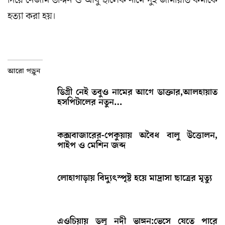
দিয়ে নেজাম উদ্দিন ও আবু ছালেক নামে দুই জামায়াত কর্মীকে
হত্যা করা হয়।
আরো পড়ুন
ডিগ্রী নেই তবুও নামের আগে ডাক্তার,আলহায়াত
হসপিটালের নতুন…
কক্সবাজারের-পেকুয়ায় অবৈধ বালু উত্তোলন,
পাইপ ও মেশিন জব্দ
লোহাগাড়ায় বিদ্যুৎস্পৃষ্ট হয়ে মাদ্রাসা ছাত্রের মৃত্যু
এওচিয়ায় ডলু নদী ভাঙ্গন:ভেসে যেতে পারে