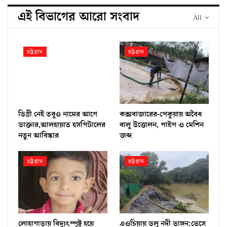
এই বিভাগের আরো সংবাদ
All
চট্টগ্রাম
চট্টগ্রাম
ডিগ্রী নেই তবুও নামের আগে
কক্সবাজারের-পেকুয়ায় অবৈধ
ডাক্তার,আলহায়াত হসপিটালের
বালু উত্তোলন, পাইপ ও মেশিন
নতুন আবিস্কার
জব্দ
চট্টগ্রাম
চট্টগ্রাম
লোহাগাড়ায় বিদ্যুৎস্পৃষ্ট হয়ে
এওচিয়ায় ডলু নদী ভাঙ্গন:ভেসে