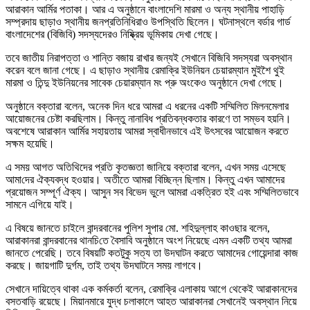
আরাকান আর্মির পতাকা। আর এ অনুষ্ঠানে বাংলাদেশি মারমা ও অন্য স্থানীয় পাহাড়ি
সম্প্রদায় ছাড়াও স্থানীয় জনপ্রতিনিধিরাও উপস্থিতি ছিলেন। ঘটনাস্থলে বর্ডার গার্ড
বাংলাদেশের (বিজিবি) সদস্যদেরও নিষ্ক্রিয় ভূমিকায় দেখা গেছে।
তবে জাতীয় নিরাপত্তা ও শান্তি বজায় রাখার জন্যই সেখানে বিজিবি সদস্যরা অবস্থান
করেন বলে জানা গেছে। এ ছাড়াও স্থানীয় রেমাক্রি ইউনিয়ন চেয়ারম্যান মুইশৈ থুই
মারমা ও তিন্দু ইউনিয়নের সাবেক চেয়ারম্যান মং প্রু অংকেও অনুষ্ঠানে দেখা গেছে।
অনুষ্ঠানে বক্তারা বলেন, অনেক দিন ধরে আমরা এ ধরনের একটি সম্মিলিত মিলনমেলার
আয়োজনের চেষ্টা করছিলাম। কিন্তু নানাবিধ প্রতিবন্ধকতার কারণে তা সম্ভব হয়নি।
অবশেষে আরাকান আর্মির সহায়তায় আমরা স্বাধীনভাবে এই উৎসবের আয়োজন করতে
সক্ষম হয়েছি।
এ সময় আগত অতিথিদের প্রতি কৃতজ্ঞতা জানিয়ে বক্তারা বলেন, এখন সময় এসেছে
আমা‌দের ঐক্যবদ্ধ হওয়ার। অতীতে আমরা বিচ্ছিন্ন ছিলাম। কিন্তু এখন আমাদের
প্রয়োজন সম্পূর্ণ ঐক্য। আসুন সব বিভেদ ভুলে আমরা একত্রিত হই এবং সম্মিলিতভাবে
সামনে এগিয়ে যাই।
এ বিষয়ে জানতে চাইলে বান্দরবানের পুলিশ সুপার মো. শহিদুল্লাহ কাওছার বলেন,
আরাকানরা বান্দরবানের থান‌চি‌তে বৈসা‌বি অনুষ্ঠানে অংশ নিয়েছে এমন একটি তথ্য আমরা
জানতে পেরেছি। তবে বিষয়টি কতটুকু সত্য তা উদঘাটন করতে আমাদের গোয়েন্দারা কাজ
করছে। জায়গাটি দুর্গম, তাই তথ্য উদঘাটনে সময় লাগবে।
সেখানে দায়িত্বে থাকা এক কর্মকর্তা বলেন, রেমাক্রি এলাকায় আগে থেকেই আরাকানদের
বসতবাড়ি রয়েছে। মিয়ানমারে যুদ্ধ চলাকালে আহত আরাকানরা সেখানেই অবস্থান নিয়ে