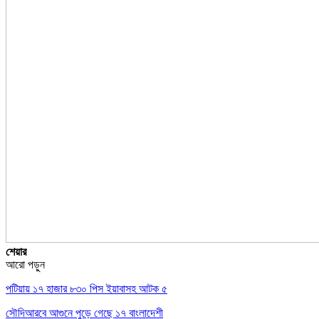
শেয়ার
আরো পড়ুন
পটিয়ায় ১৭ হাজার ৮৩০ পিস ইয়াবাসহ আটক ৫
সৌদিআরবে আগুনে পুড়ে গেছে ১৭ বাংলাদেশী