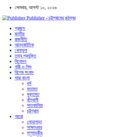
সোমবার, আগস্ট ১০, ২০২৬
Publisher - চট্টগ্রামের কন্ঠস্বর
প্রচ্ছদ
জাতীয়
রাজনীতি
আন্তর্জাতিক
খেলাধুলা
তথ্য প্রযুক্তি
বিনোদন
নারী ও শিশু
বিশেষ সংবাদ
সারা বাংলা
ধর্ম
মতামত
মুক্তমত
বাঁশখালী
সাতকানিয়া
চট্টগ্রাম
আরো
লোহাগাড়া
সাক্ষাৎকার
সম্পাদকীয়