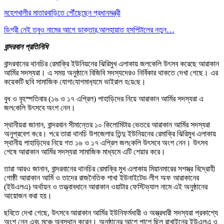
মহেশখালীর মাতারবাড়িতে পৌঁছেছেন প্রধানমন্ত্রী
ডিগ্রী নেই তবুও নামের আগে ডাক্তার,আলহায়াত হসপিটালের নতুন…
বান্দরবান প্রতিনিধি
বান্দরবানের থানচির রেমাক্রি ইউনিয়নের ঝিরিমুখ এলাকায় জলকেলি উৎসব করেছে আরাকান
আর্মির সদস্যরা। এ সময় অনুষ্ঠানে বিজিবি সদস্যদেরও নির্বিকার থাকতে দেখা গেছে। এর
কয়েকটি ছবি সামাজিক যোগা‌যোগমাধ‌্যমে ভাইরাল হ‌য়ে‌ছে।
বুধ ও বৃহস্পতিবার (১৬ ও ১৭ এপ্রিল) পাহাড়িদের নিয়ে আরাকান আর্মির সদস্যরা এ
জল‌কে‌লি উৎসবে অংশ নেন।
স্থানীয়রা জানান, বান্দরবান সীমান্তের ১০ কিলোমিটার ভেতরে আরাকান আর্মির সদস্যরা
অনুপ্রবেশ ক‌রে। প‌রে তারা থানচি উপজেলার তিন্দু ইউনিয়নের রেমাক্রি ঝি‌রিমুখ এলাকায়
স্থানীয় পাহাড়িদের নিয়ে গত ১৬ ও ১৭ এপ্রিল জল‌কে‌লি উৎসবে অংশ নেন। উৎসব
শেষে আরাকান আর্মির সদস্যরা সামাজিক মাধ্যমে এটি শেয়ার করে।
তারা আরও জানান, বান্দরবানের থানচির রেমাক্রি মুখ এলাকায় মিয়ানমারের সশস্ত্র বিদ্রোহী
গোষ্ঠী আরাকান আর্মি ও তাদের রাজনৈতিক শাখা ইউনাইটেড লীগ অফ আরাকানের
(ইউএলএ) অর্থায়ন ও তত্ত্বাবধানে আরাকান ওয়াটার ফেস্টিভ্যাল নামে এই অনুষ্ঠানের
আয়োজন করা হয়।
ছবিতে দেখা গেছে, উৎসবে আরাকান আর্মির ইউনিফর্মধারী ও অস্ত্রধারী সদস্যরা প্রকাশ্যে
অংশ নেন এবং মঞ্চে অবস্থান করেন। অনুষ্ঠানের আশে পাশে ছিল রাখাইনের ইউএলএ ও