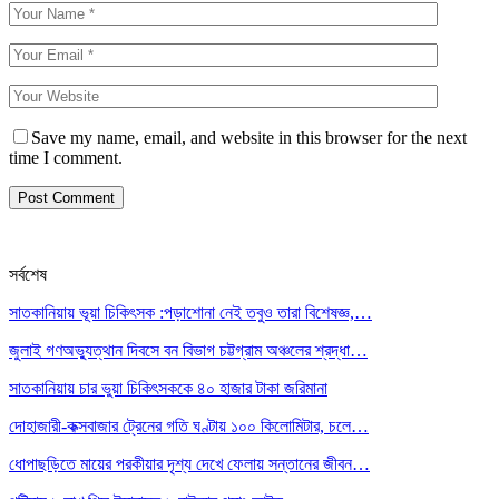
Save my name, email, and website in this browser for the next
time I comment.
সর্বশেষ
সাতকানিয়ায় ভূয়া চিকিৎসক :পড়াশোনা নেই তবুও তারা বিশেষজ্ঞ,…
জুলাই গণঅভ্যুত্থান দিবসে বন বিভাগ চট্টগ্রাম অঞ্চলের শ্রদ্ধা…
সাতকানিয়ায় চার ভুয়া চিকিৎসককে ৪০ হাজার টাকা জরিমানা
দোহাজারী-কক্সবাজার ট্রেনের গতি ঘণ্টায় ১০০ কিলোমিটার, চলে…
ধোপাছড়িতে মায়ের পরকীয়ার দৃশ্য দেখে ফেলায় সন্তানের জীবন…