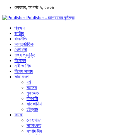
শুক্রবার, আগস্ট ৭, ২০২৬
Publisher - চট্টগ্রামের কন্ঠস্বর
প্রচ্ছদ
জাতীয়
রাজনীতি
আন্তর্জাতিক
খেলাধুলা
তথ্য প্রযুক্তি
বিনোদন
নারী ও শিশু
বিশেষ সংবাদ
সারা বাংলা
ধর্ম
মতামত
মুক্তমত
বাঁশখালী
সাতকানিয়া
চট্টগ্রাম
আরো
লোহাগাড়া
সাক্ষাৎকার
সম্পাদকীয়