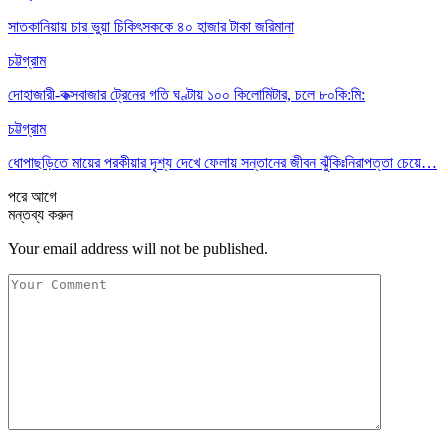
সাতকানিয়ায় চার ভুয়া চিকিৎসককে ৪০ হাজার টাকা জরিমানা
চট্টগ্রাম
দোহাজারী-কক্সবাজার ট্রেনের গতি ঘণ্টায় ১০০ কিলোমিটার, চলে ৮০কি:মি:
চট্টগ্রাম
ধোপাছড়িতে মায়ের পরকীয়ার দৃশ্য দেখে ফেলায় সন্তানের জীবন ঝুঁকিঃনিরাপত্তা চেয়ে…
পরে
আগে
মন্তব্য করুন
Your email address will not be published.