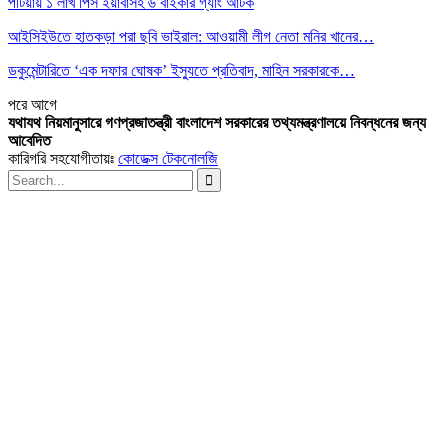
পটিয়ায় ১ লাখ পিস ইয়াবাসহ ৬ বাইকার গ্যাং আটক
আইসিইউতে হাতকড়া পরা ছবি ভাইরাল: আওয়ামী লীগ নেতা মনির খানের…
ডকুমেন্টারিতে ‘এক দফার ঘোষক’ ইস্যুতে প্রতিবাদ, মাহিন সরকারকে…
পরে
আগে
যথাযথ নিয়মানুসারে গণপ্রজাতন্ত্রী বাংলাদেশ সরকারের তথ্যমন্ত্রণালয়ে নিবন্ধনের জন্য
আবেদিত
কারিগরি সহযোগীতায়ঃ
কোডেক্স টেকনোলজি