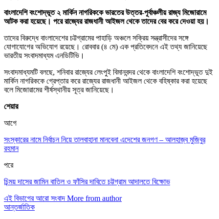
বাংলাদেশি বংশোদ্ভূত ২ মার্কিন নাগরিককে ভারতের উত্তর-পূর্বাঞ্চলীয় রাজ্য মিজোরামে
আটক করা হয়েছে। পরে রাজ্যের রাজধানী আইজল থেকে তাদের বের করে দেওয়া হয়।
তাদের বিরুদ্ধে বাংলাদেশের চট্টগ্রামের পাহাড়ি অঞ্চলে সক্রিয় সন্ত্রাসীদের সঙ্গে
যোগাযোগের অভিযোগ রয়েছে। রোববার (৪ মে) এক প্রতিবেদনে এই তথ্য জানিয়েছে
ভারতীয় সংবাদমাধ্যম এনডিটিভি।
সংবাদমাধ্যমটি বলছে, শনিবার রাজ্যের লেংপুই বিমানবন্দর থেকে বাংলাদেশি বংশোদ্ভূত দুই
মার্কিন নাগরিককে গ্রেপ্তার করে রাজ্যের রাজধানী আইজল থেকে বহিষ্কার করা হয়েছে
বলে মিজোরামের শীর্ষস্থানীয় সূত্র জানিয়েছে।
শেয়ার
আগে
সংস্কারের নামে নির্বাচন নিয়ে তালবাহানা মানবেনা এদেশের জনগণ – আলহাজ্ব মুজিবুর
রহমান
পরে
চিন্ময় দাসের জামিন বাতিল ও ফাঁসির দাবিতে চট্টগ্রাম আদালতে বিক্ষোভ
এই বিভাগের আরো সংবাদ
More from author
আন্তর্জাতিক