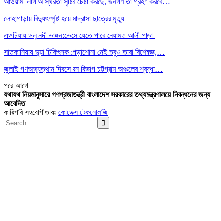
আওয়ামী লীগ অস্থিরতা সৃষ্টির চেষ্টা করছে, জনগণ তা গ্রহণ করবে…
লোহাগাড়ায় বিদ্যুৎস্পৃষ্ট হয়ে মাদ্রাসা ছাত্রের মৃত্যু
এওচিয়ায় ডলু নদী ভাঙ্গন:ভেসে যেতে পারে নেয়ামত আলী পাড়া
সাতকানিয়ায় ভূয়া চিকিৎসক :পড়াশোনা নেই তবুও তারা বিশেষজ্ঞ,…
জুলাই গণঅভ্যুত্থান দিবসে বন বিভাগ চট্টগ্রাম অঞ্চলের শ্রদ্ধা…
পরে
আগে
যথাযথ নিয়মানুসারে গণপ্রজাতন্ত্রী বাংলাদেশ সরকারের তথ্যমন্ত্রণালয়ে নিবন্ধনের জন্য
আবেদিত
কারিগরি সহযোগীতায়ঃ
কোডেক্স টেকনোলজি