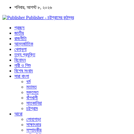
শনিবার, আগস্ট ৮, ২০২৬
Publisher - চট্টগ্রামের কন্ঠস্বর
প্রচ্ছদ
জাতীয়
রাজনীতি
আন্তর্জাতিক
খেলাধুলা
তথ্য প্রযুক্তি
বিনোদন
নারী ও শিশু
বিশেষ সংবাদ
সারা বাংলা
ধর্ম
মতামত
মুক্তমত
বাঁশখালী
সাতকানিয়া
চট্টগ্রাম
আরো
লোহাগাড়া
সাক্ষাৎকার
সম্পাদকীয়